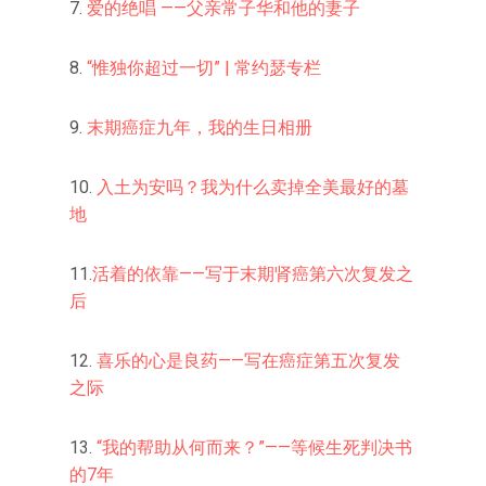
7.
爱的绝唱 ——父亲常子华和他的妻子
8.
“惟独你超过一切” | 常约瑟专栏
9.
末期癌症九年，我的生日相册
10.
入土为安吗？我为什么卖掉全美最好的墓
地
11.
活着的依靠——写于末期肾癌第六次复发之
后
12.
喜乐的心是良药——写在癌症第五次复发
之际
13.
“我的帮助从何而来？”——等候生死判决书
的7年