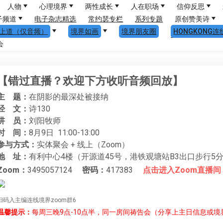
人物
心理境界
两性成长
人在职场
信仰反思
子频道
电子杂志精选
常约瑟专栏
系列专题
原创赞美诗
上道（仅音频）
境界如画
境界朋友圈
HONGKONG连
会
【错过直播？欢迎下方收听音频回放】
主 题：
在阴影的最深处被接纳
经 文：
诗130
讲 员：
刘阳牧师
时 间：
8月9日 11:00-13:00
参与方式：
实体聚会 + 线上（Zoom）
地 址：
有利中心4楼（开源道45号，港铁观塘站B3出口步行5
Zoom：
3495057124
密码：
417383
点击进入Zoom直播间
扫码入主编连线境界zoom群6
温馨提示：
每周三晚9点-10点半，同一房间祷告会（分享上主日信息或