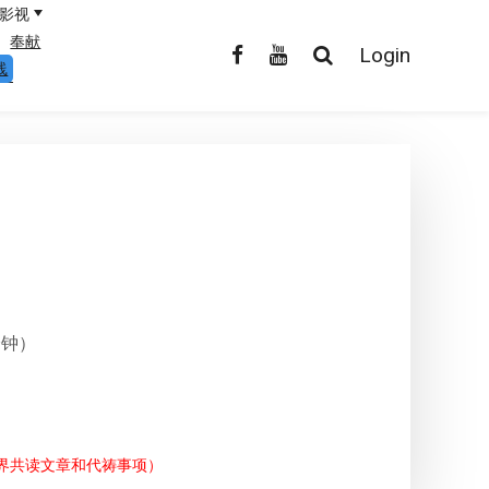
影视
奉献
Login
线
分钟）
境界共读文章和代祷事项）