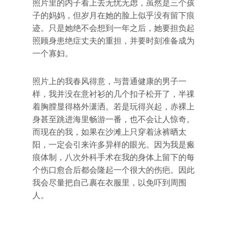
照片里的内子看上去无忧无虑，虽然是三个孩
子的妈妈，但岁月在她的脸上似乎没有留下痕
迹。只是她绝不会想到一年之后，她要担负起
照顾身患绝症丈夫的重担，并要时刻准备成为
一个寡妇。
照片上的我春风得意，与普通健康的男子一
样，我并没在意衬衫的几个扣子松开了，半祼
着胸膛显得格外潇洒。若是玩得兴起，赤裸上
身甚至跳进海里畅游一番，也不会让人惊奇。
而现在的我，如果在沙滩上只穿着泳裤晒太
阳，一定会引来许多异样的眼光。因为我是瘢
痕体制，八次外科手术在我的身体上留下的每
个伤口愈合后都会隆起一个很大的伤疤。因此
我会尽量把自己裹在衣服里，以免吓到周围
人。