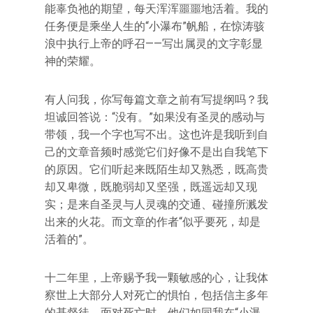
能辜负祂的期望，每天浑浑噩噩地活着。我的
任务便是乘坐人生的“小瀑布”帆船，在惊涛骇
浪中执行上帝的呼召——写出属灵的文字彰显
神的荣耀。
有人问我，你写每篇文章之前有写提纲吗？我
坦诚回答说：“没有。”如果没有圣灵的感动与
带领，我一个字也写不出。这也许是我听到自
己的文章音频时感觉它们好像不是出自我笔下
的原因。它们听起来既陌生却又熟悉，既高贵
却又卑微，既脆弱却又坚强，既遥远却又现
实；是来自圣灵与人灵魂的交通、碰撞所溅发
出来的火花。而文章的作者“似乎要死，却是
活着的”。
十二年里，上帝赐予我一颗敏感的心，让我体
察世上大部分人对死亡的惧怕，包括信主多年
的基督徒。面对死亡时，他们如同我在“小瀑