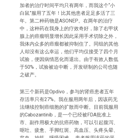
加者的治疗时间平均只有两年，而我这个“小
白鼠”服用了五年！比其他患者足足多活了三
年。第二种药物是ASONEP。在两年的治疗
中，这种药在我身上的疗效奇好，除了右甲状
腺上的癌瘤明显增长因此采用手术切除之外，
我体内众多的癌瘤都被抑制住了。同组的其他
人却没有这么幸运，他们平均仅接受了四个月
试验，便因病情恶化而退出。由于有效人数低
于50%，试验被迫中断，开发研制的公司也随
之破产。
第三个新药是Opdivo，参与的肾癌患者五年
存活率只有27%。我在服用两年后，因该药无
法继续控制癌细胞的扩散而中断。目前我服用
的Cabozantinib，是一个已经被FDA批准上
市、副作用极大的抗癌药物，可以引起腹泻、
呕吐、疲惫、手脚红斑、高血压、头疼头晕、
贫血、抽筋、呼吸困难……患者服用该药的平