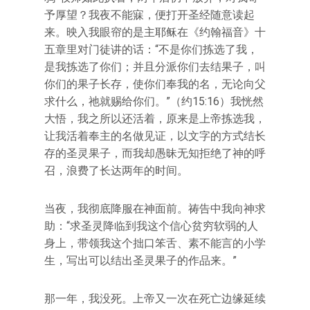
予厚望？我夜不能寐，便打开圣经随意读起
来。映入我眼帘的是主耶稣在《约翰福音》十
五章里对门徒讲的话：“不是你们拣选了我，
是我拣选了你们；并且分派你们去结果子，叫
你们的果子长存，使你们奉我的名，无论向父
求什么，祂就赐给你们。”（约15:16）我恍然
大悟，我之所以还活着，原来是上帝拣选我，
让我活着奉主的名做见证，以文字的方式结长
存的圣灵果子，而我却愚昧无知拒绝了神的呼
召，浪费了长达两年的时间。
当夜，我彻底降服在神面前。祷告中我向神求
助：“求圣灵降临到我这个信心贫穷软弱的人
身上，带领我这个拙口笨舌、素不能言的小学
生，写出可以结出圣灵果子的作品来。”
那一年，我没死。上帝又一次在死亡边缘延续