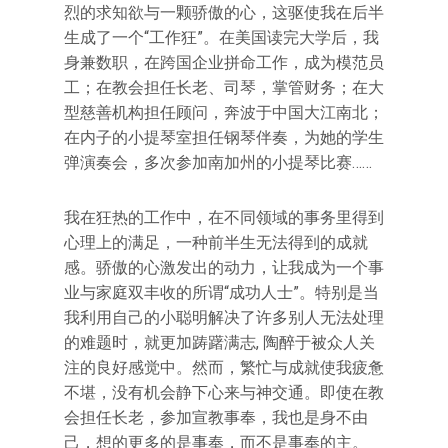
烈的求知欲与一颗骄傲的心，这驱使我在后半
生成了一个“工作狂”。在美国读完大学后，我
身兼数职，在跨国企业拼命工作，成为模范员
工；在教会担任长老、司琴，掌管财务；在大
型慈善机构担任顾问，奔波于中国大江南北；
在内子的小提琴室担任钢琴伴奏，为她的学生
弹演奏会，多次参加南加州的小提琴比赛……
我在狂热的工作中，在不同领域的事务里得到
心理上的满足，一种前半生无法得到的成就
感。骄傲的心激发出的动力，让我成为一个事
业与家庭双丰收的所谓“成功人士”。特别是当
我利用自己的小聪明解决了许多别人无法处理
的难题时，就更加踌躇满志, 陶醉于被众人关
注的良好感觉中。然而，繁忙与成就使我疲惫
不堪，没有机会静下心来与神交通。即使在教
会担任长老，参加宣教事奉，我也是身不由
己，想的更多的是事奉，而不是事奉的主。