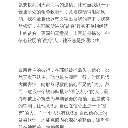
就要接我回天家而写的遗稿。此时当我以一个
普通听众的角色收听时，竟被感动得泪如泉
涌。我不敢相信这些文字出自我的笔下，我突
然领悟，主耶稣所讲的“贫穷”其实不单指经济
上的贫穷，更深的寓意是，上帝总是拣选一些
信心软弱的“贫穷”人，祂不总是按理出牌。
最亲近主的彼得，在耶稣被捕后失去信心，公
然三次不认主。他也是在湖面上行走时因风浪
大而害怕、向耶稣呼救的信心不足的门徒。然
而，这么一个被耶稣批评“信心太小”的人，最
终却被上帝拣选为早期教会的领袖。正是彼得
的软弱，让他意识到自己在信心上是一个“贫
穷”的人。而一个人只有认识到自己信心上的
贫穷软弱，才能克服内心深处的骄傲，谦卑匍
伏在神面前，为神所用。