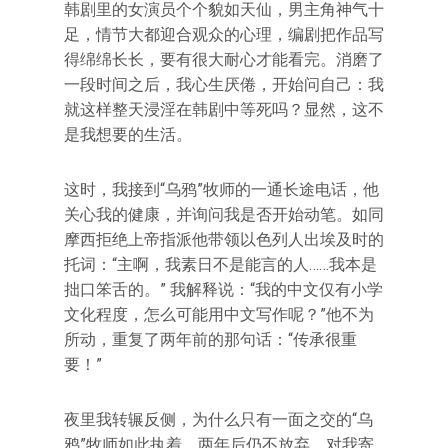
韩剧里的女演员个个貌如天仙，男主角神气十
足，情节大都迎合观众的心理，编剧把作品写
得绵绵长长，要有很大耐心才能看完。消磨了
一段时间之后，我心生厌倦，开始问自己：我
就这样整天浸淫在韩剧中等死吗？显然，这不
是我想要的生活。
这时，我接到“乌鸦”牧师的一通长途电话，他
关心我的健康，并询问我是否开始动笔。如同
摩西拒绝上帝指派他带领以色列人出埃及时的
托词：“主啊，我素日不是能言的人……我本是
拙口笨舌的。” 我解释说：“我的中文仅有小学
文化程度，怎么可能用中文写作呢？”他不为
所动，重复了两年前的那句话：“传承很重
要！”
夜里我转辗反侧，为什么只有一面之交的“乌
鸦”牧师如此执着，两年后仍不放弃，对我寄