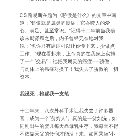
C.S.路易斯在题为《骄傲是什么》的文章中写
道：“骄傲就是属灵的癌症，它吞噬人的爱
心、满足、甚至常识。”记得十二年前当我确
诊末期肾癌之后，内子曾经无奈地对我
说：“也许只有癌症可以让你慢下来，少做点
工作。”现在看起来，上帝真的在我身上实施
了一个“交易”：祂把我属灵的癌症——骄傲，
与肉体上的癌症对换了！我失去了骄傲的一切
资本。
我没死，祂赐我一支笔
十二年来，八次外科手术让我失去了许多器
官，成为一个“贫穷人”。真的是一贫如洗，如
同刚出生的婴儿每天靠母乳生存，我每天不得
不依靠天父的怜悯才能活下来。如同乘坐“小