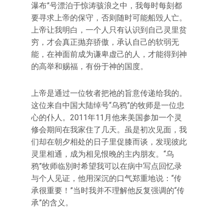
瀑布”号漂泊于惊涛骇浪之中，我每时每刻都
要寻求上帝的保守，否则随时可能船毁人亡。
上帝让我明白，一个人只有认识到自己灵里贫
穷，才会真正抛弃骄傲，承认自己的软弱无
能，在神面前成为谦卑虚己的人，才能得到神
的高举和赐福，有份于神的国度。
上帝是通过一位牧者把祂的旨意传递给我的。
这位来自中国大陆绰号“乌鸦”的牧师是一位忠
心的仆人。2011年11月他来美国参加一个灵
修会期间在我家住了几天。虽是初次见面，我
们却在朝夕相处的日子里促膝而谈，发现彼此
灵里相通，成为相见恨晚的主内朋友。“乌
鸦”牧师临別时希望我可以在病中写点回忆录
与个人见证，他用深沉的口气郑重地说：“传
承很重要！”当时我并不理解他反复强调的“传
承”的含义。