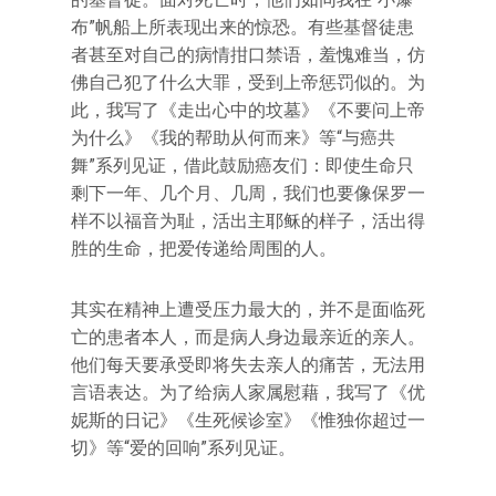
布”帆船上所表现出来的惊恐。有些基督徒患
者甚至对自己的病情拑口禁语，羞愧难当，仿
佛自己犯了什么大罪，受到上帝惩罚似的。为
此，我写了《走出心中的坟墓》《不要问上帝
为什么》《我的帮助从何而来》等“与癌共
舞”系列见证，借此鼓励癌友们：即使生命只
剩下一年、几个月、几周，我们也要像保罗一
样不以福音为耻，活出主耶稣的样子，活出得
胜的生命，把爱传递给周围的人。
其实在精神上遭受压力最大的，并不是面临死
亡的患者本人，而是病人身边最亲近的亲人。
他们每天要承受即将失去亲人的痛苦，无法用
言语表达。为了给病人家属慰藉，我写了《优
妮斯的日记》《生死候诊室》《惟独你超过一
切》等“爱的回响”系列见证。