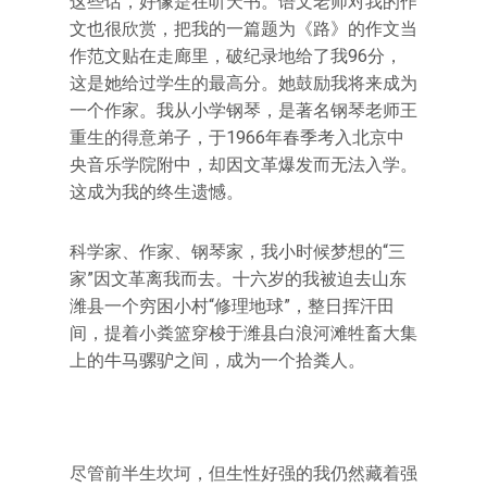
这些话，好像是在听天书。语文老师对我的作
文也很欣赏，把我的一篇题为《路》的作文当
作范文贴在走廊里，破纪录地给了我96分，
这是她给过学生的最高分。她鼓励我将来成为
一个作家。我从小学钢琴，是著名钢琴老师王
重生的得意弟子，于1966年春季考入北京中
央音乐学院附中，却因文革爆发而无法入学。
这成为我的终生遗憾。
科学家、作家、钢琴家，我小时候梦想的“三
家”因文革离我而去。十六岁的我被迫去山东
潍县一个穷困小村“修理地球”，整日挥汗田
间，提着小粪篮穿梭于潍县白浪河滩牲畜大集
上的牛马骡驴之间，成为一个拾粪人。
尽管前半生坎坷，但生性好强的我仍然藏着强