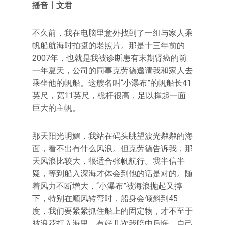
播音丨文君
不久前，我在电脑里意外找到了一组与家人乘
帆船航海时拍摄的老照片。那是十三年前的
2007年，也就是我被诊断患有末期肾癌的前
一年夏天，公司的同事克劳德邀请我和家人去
乘坐他的帆船。这艘名叫“小瀑布”的帆船长41
英尺，宽11英尺，桅杆很高，足以撑起一面
巨大的主帆。
那天阳光明媚，我站在码头眺望波光粼粼的海
面，看不出有什么风浪。但克劳德告诉我，那
天风浪比较大，很适合张帆航行。我半信半
疑，等到船入深海才体会到他的话是对的。随
着风力不断增大，“小瀑布”被海浪抛起又摔
下，特别在顺风转弯时，船身会倾斜到45
度，我们要紧紧抓住船上的固定物，才不至于
被浪花打入海里。有好几次我暗中后悔，自己