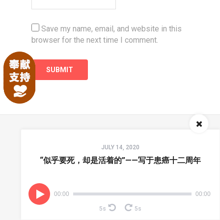
Save my name, email, and website in this
browser for the next time I comment.
Audio
首页
联系我们
播客
境界有声
圣辩之约
JULY 14, 2020
Player
“似乎要死，却是活着的”——写于患癌十二周年
00:00
00:00
5s
5s