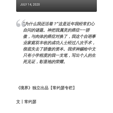
JULY 14, 2020
“为什么我还活着？”这是近年我经常扪心
自问的谜题。神把我属灵的癌症——骄
傲，与肉体的癌症对换了，我这个自诩事
业家庭双丰收的成功人士经过八次手术，
彻底失去了骄傲的资本。我求神赐给中文
只有小学程度的我一支笔，写出个人的生
死见证，彰显祂的荣耀。
《境界》独立出品【常约瑟专栏】
文
丨常约瑟