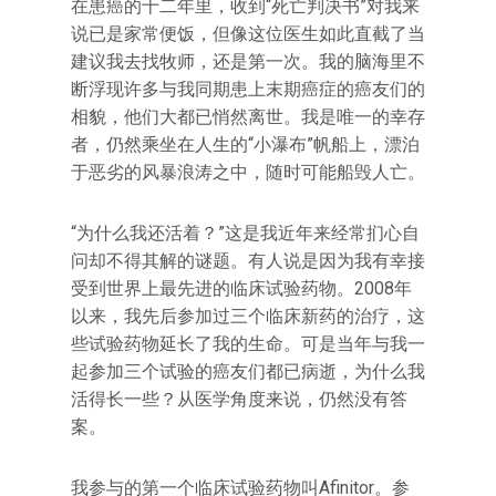
在患癌的十二年里，收到“死亡判决书”对我来
说已是家常便饭，但像这位医生如此直截了当
建议我去找牧师，还是第一次。我的脑海里不
断浮现许多与我同期患上末期癌症的癌友们的
相貌，他们大都已悄然离世。我是唯一的幸存
者，仍然乘坐在人生的“小瀑布”帆船上，漂泊
于恶劣的风暴浪涛之中，随时可能船毁人亡。
“为什么我还活着？”这是我近年来经常扪心自
问却不得其解的谜题。有人说是因为我有幸接
受到世界上最先进的临床试验药物。2008年
以来，我先后参加过三个临床新药的治疗，这
些试验药物延长了我的生命。可是当年与我一
起参加三个试验的癌友们都已病逝，为什么我
活得长一些？从医学角度来说，仍然没有答
案。
我参与的第一个临床试验药物叫Afinitor。参