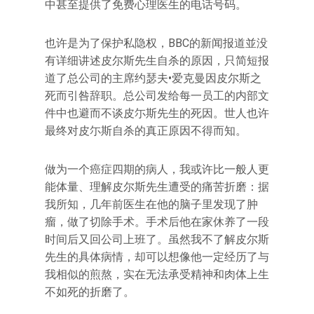
中甚至提供了免费心理医生的电话号码。
也许是为了保护私隐权，BBC的新闻报道並没
有详细讲述皮尔斯先生自杀的原因，只简短报
道了总公司的主席约瑟夫•爱克曼因皮尔斯之
死而引咎辞职。总公司发给每一员工的内部文
件中也避而不谈皮尓斯先生的死因。世人也许
最终对皮尓斯自杀的真正原因不得而知。
做为一个癌症四期的病人，我或许比一般人更
能体量、理解皮尔斯先生遭受的痛苦折磨：据
我所知，几年前医生在他的脑子里发现了肿
瘤，做了切除手术。手术后他在家休养了一段
时间后又回公司上班了。虽然我不了解皮尔斯
先生的具体病情，却可以想像他一定经历了与
我相似的煎熬，实在无法承受精神和肉体上生
不如死的折磨了。