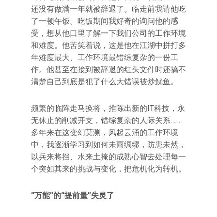
还没有做满一年就被辞退了。临走前我请他吃
了一顿午饭。吃饭期间我好奇的询问他的感
受，想从他口里了解一下我们公司的工作环境
和难度。他苦笑着说，这是他在江湖中拼打多
年难度最大、工作环境最错综复杂的一份工
作。他甚至在接到被辞退的红头文件时还搞不
清楚自己到底是犯了什么大错误被炒鱿鱼。
频繁的临阵走马换将，推陈出新的IT科技，永
无休止的削减开支，错综复杂的人际关系……
多年来在这变幻莫测，风起云涌的工作环境
中，我逐渐学习到如何未雨绸缪，防患未然，
以兵来将挡、水来土掩的成熟心智去处理每一
个突如其来的挑战与变化，把危机化为转机。
“万能”的“提前量”失灵了