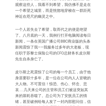
观察这些人，我看不到希望，我仿佛不是走在
一个希望之城里，而是恍惚地穿梭在一群距死
神近在咫尺的幽灵之中。
一个人若失去了希望，取而代之的便是绝望
了。八月底的一天，我例行打开电脑阅读每日
新闻，一条在英国广播公司BBC商业版的头条
新闻震惊了我——我服务过多年的大老板，现
任职于苏黎士保险公司的CFO总财务长皮尔斯
先生自杀身亡了。
皮尓斯之死震惊了公司的每一个员工，由于他
身居要职十多年，是一位在公司内人人皆晓的
大人物。不可置信！惊恐、伤心、怀念、悲
哀……几天来公司的主管和员工们被这突如其
来的噩耗吞噬了。总公司为了安抚员工的情
绪，甚至破例给每人发了一封内部慰问信，信