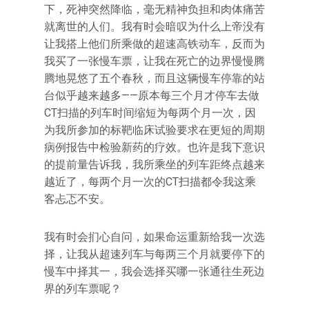
下，死神突然降临，毫无精神负担和肉体痛苦
就离世的人们。我有时会暗叹为什么上帝没有
让我搭上他们所乘做的超速高铁动车，反而为
我买了一张慢车票，让我在死亡的边界慢慢腾
腾地晃悠了五个春秋，而且这辆慢车停靠的站
台似乎越来越多——原本每三个月才停车去做
CT扫描的列车时间缩短为每两个月一次，因
为我所参加的标靶临床试验要求在更短的周期
病例报告中检验新药的疗效。也许是我下意识
的提前量告诉我，我所乘坐的列车距终点越来
越近了，每两个月一次的CT扫描都令我这乘
客忐忑不安。
我有时会扪心自问，如果命运重新给我一次选
择，让我从超速列车与每两三个月就要停下的
慢车中择其一，我会选择买哪一张通往生死边
界的列车票呢？