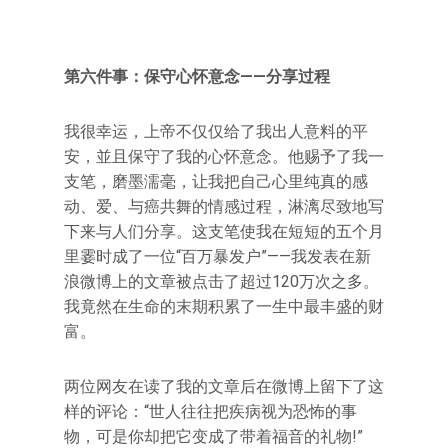
第六件事：保守心怀意念——分享过程
我很幸运，上帝不仅仅给了我出人意料的平
安，並且保守了我的心怀意念。他赐予了我一
支笔，磨墨濡毫，让我把自己心里纯真的感
动、爱、与癌共舞的情感过程，淋漓尽致地写
下来与人们分享。这支笔使我在短短的五个月
里霎时成了一位“百万暴发户”——我发表在新
浪微博上的文章被点击了超过120万次之多。
我竟然在生命的末期积累了一生中最丰盛的财
富。
两位网友在读了我的文章后在微博上留下了这
样的评论：“世人往往把疾病视为恐怖的事
物，可是你却把它变成了带着福音的礼物!”