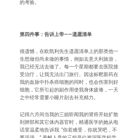
的考验。
第四件事：告诉上帝——遗愿清单
很遗憾，在欧凯利先生遗愿清单上的那类他一
生想做但尚未做的事情，例如去意大利旅游，
我已经无法去做了。每一个星期都要去医院接
受治疗，让我无法出门旅行。因这标靶新药在
我的血脉中扑杀癌细胞的同时，也会伤害到好
细胞，它所引起的副作用使我身体疲倦，一天
之中经常需要小睡片刻去补充精力。
记得六月间当我的三姐听闻我的肾癌开始扩散
到肺部和其它体内器官时，精通医学的她从电
话里温柔地告诉我: “你若难受，你就哭吧，不
要逞强。” 善解人意的三姐是位资深医学科学