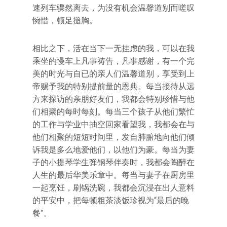
速列车骤然离去，为没有机会温馨道别而嗟叹
惋惜，顿足搥胸。
相比之下，活在当下一无挂虑的我，可以在我
乘坐的慢车上凡事祷告，凡事感谢，有一个完
美的时光与自已的亲人们温馨道别，享受到上
帝赐予我的特别提前量的恩典。每当接待从远
方来探访的亲朋好友们，我都会特别珍惜与他
们相聚的每时每刻。每当三个孩子从他们繁忙
的工作与学业中抽空回家看望我，我都会在与
他们相聚的短短时间里，发自肺腑地向他们倾
诉我是多么地爱他们，以他们为豪。每当为妻
子的小提琴学生弹钢琴伴奏时，我都会陶醉在
人生的最后华美乐章中。每当与妻子在厨房里
一起烹饪，刷锅洗碗，我都会沉浸在出人意料
的平安中，把每顿粗茶淡饭珍视为“最后的晚
餐”。