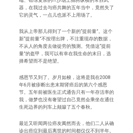
端、错综复杂的IT沙场上驰骋纵横的常胜武
器，在我过去与癌共舞的五年当中，竟然失了
它的灵气，一点儿也派不上用场了。
我从上帝那儿得到了一个新的“提前量”。这个
新“提前量”不按理出牌，不注重现存的数据，
不从人的角度去做徒劳的预测。凭借这“提前
量”的盔甲，我可以有幸在我生命的末日，选
择希望而不是绝望。
感恩节又到了。岁月如梭，这将是我在2008
年6月被疹断出患末期肾癌后的第六个感恩
节。五年前被医生正式通告只有一年存活率的
我，做梦也没有奢望过自己竟然会乘坐在通往
生死边界的列车上颠簸了五个春秋。
最近又听闻两位癌友阖然而去，他们二人从确
诊出癌症到最后离世的时间都仅仅不到半年。