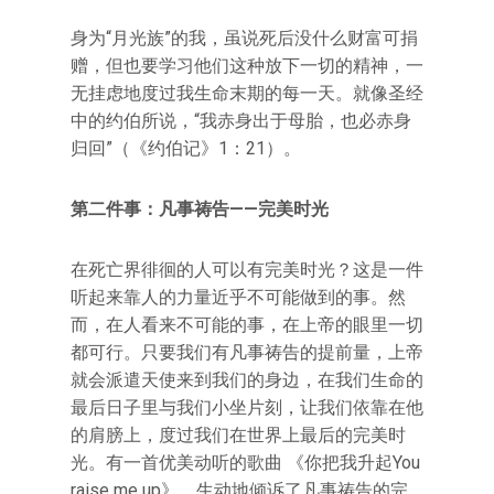
身为“月光族”的我，虽说死后没什么财富可捐
赠，但也要学习他们这种放下一切的精神，一
无挂虑地度过我生命末期的每一天。就像圣经
中的约伯所说，“我赤身出于母胎，也必赤身
归回”（《约伯记》1：21）。
第二件事：凡事祷告——完美时光
在死亡界徘徊的人可以有完美时光？这是一件
听起来靠人的力量近乎不可能做到的事。然
而，在人看来不可能的事，在上帝的眼里一切
都可行。只要我们有凡事祷告的提前量，上帝
就会派遣天使来到我们的身边，在我们生命的
最后日子里与我们小坐片刻，让我们依靠在他
的肩膀上，度过我们在世界上最后的完美时
光。有一首优美动听的歌曲 《你把我升起You
raise me up》，生动地倾诉了凡事祷告的完