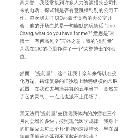
高荣誉。我经常接到许多人力资源猎头公司打
来的电话，探试我是否有意跳槽到别的公司工
作。每次我去IT CIO那豪华宽敞的办公室开
会，他的开场白总是一句幽默的玩笑话 “Doc.
Chang, what do you have for me?” 意思是“常
博士，有何高见？”言外之意，我的“提前量”
为我在CIO的心里挣得了一个“荣誉博士”的地
位。
然而，“提前量”，这个让我十余年来得以在变
化万端、错综复杂的IT沙场上驰骋纵横的常胜
武器，在我过去与癌共舞的五年当中，竟然失
了它的灵气，一点儿也派不上用场了。
我无法用“提前量”去预测我体内的肿瘤在三个
月内会增长多快，按照现代医学规律，我身上
的肿瘤应以每三个月倍增的速度增长，早在四
年前我就该沦落到不可救药的地步了。