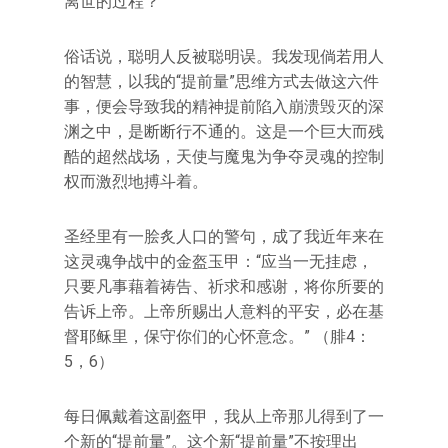
离世的过程？
俗话说，聪明人反被聪明误。我发现倘若用人
的智慧，以我的“提前量”思维方式去做这六件
事，便会导致我的精神提前陷入崩溃毁灭的深
渊之中，是断断行不通的。这是一个巨大而残
酷的超然战场，天使与魔鬼为争夺灵魂的控制
权而激烈地搏斗着。
圣经里有一脍炙人口的警句，成了我近年来在
这灵魂争战中的金盔玉甲：“应当一无挂虑，
只要凡事藉着祷告、祈求和感谢，将你所要的
告诉上帝。上帝所赐出人意料的平安，必在基
督耶稣里，保守你们的心怀意念。” （腓4：
5，6）
每日佩戴着这副盔甲，我从上帝那儿得到了一
个新的“提前量”。这个新“提前量”不按理出