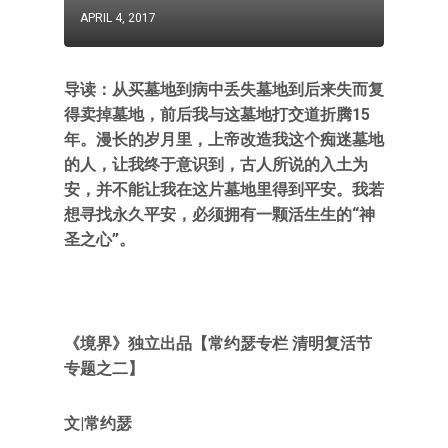
APRIL 4, 2017
导读：从买墓地到病中丢失墓地到后来失而复
得卖掉墓地，前后我与这墓地打交道折腾15
年。漫长的岁月里，上帝改造我这个痴迷墓地
的人，让我终于意识到，古人所说的入土为
安，并不能让我在这片墓地里得到平安。我若
想寻找永久平安，必须拥有一颗活生生的“神
圣之心”。
《境界》独立出品【
常约瑟专栏
清明复活节
专题之二】
文|常约瑟