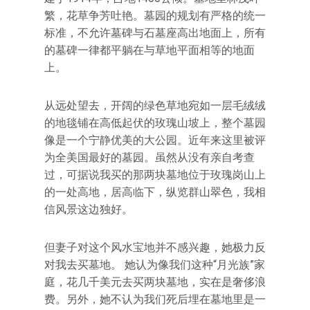
繁，花草争芳吐艳。墓园的规划有严格的统一
标准，不允许墓碑与石墓座高出地面上，所有
的墓碑一律都平躺在与草地平面相等的地面
上。
从远处望去，开阔的绿色草地宛如一层毛绒绒
的地毯铺在高低起伏的玫瑰山坡上，整个墓园
像是一个宁静优美的大公园。近年来这里被评
为全美国最好的墓园。虽然从没有亲自考查
过，可据说我买的那两块墓地位于玫瑰岗山上
的一处高地，居高临下，纵览群山翠色，我相
信风景这边独好。
但妻子对这个风水宝地并不感兴趣，她极力反
对我去买墓地。 她认为像我们这种“月光族”家
庭，花几千美元去买两块墓地，实在是奢侈浪
费。另外，她不认为我们死后埋在墓地里是一