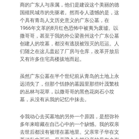
商的广东人与亲属，他们是建设这个美丽的德
国殖民城市的先驱者。然而令人遗憾的是，这
个具有青岛人文历史意义的广东公墓，在
1966年文革的8月红色恐怖中被夷为废墟。以
撒哥哥，甚至于我的外公梁善州这个广东公墓
创建人的坟墓，都没有逃脱被毁灭的厄运。人
们随之在这儿盖起了厂房与仓库，改革开放后
又有许多住宅高楼拔地而起。
虽然广东公墓在半个世纪前从青岛的土地上永
远消失了，但那个恬静的墓园里那些叶茂繁枝
的丛林与花草，以撒哥哥的黑色花岗石小坟
墓，从没有从我的记忆中抹去。
令我动心去买墓地的另外一个原因，是想弥补
多年来暗藏在自己心中的一个缺憾。我的双亲
去世后都没有被埋在墓地里。父亲常子华在文