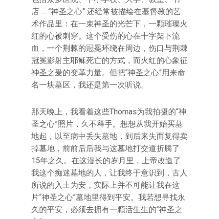
店……“神圣之心” 还经常被描绘在基督教的艺
术作品里：在一束神圣的光芒下，一颗璀璨火
红的心被刺穿。这个受伤的心在十字架下流
血，一个荆棘的冠冕环绕在周边，伤口与荆棘
冠冕影射主耶稣死亡的方式，而火红的心象征
神圣之爰的变革力量。但把“神圣之心”用来命
名一块墓区，我还是第一次听说。
那天晚上，我看着这些Thomas为我拍摄的“神
圣之心”照片，久不释手。想想从我开始买墓
地起，以至病中丢失墓地，到后来失而复得卖
掉墓地，前前后后我与这墓地打交道折腾了
15年之久。在这漫长的岁月里，上帝改造了
我这个痴迷墓地的人，让我终于意识到，古人
所说的入土为安，实际上并不可能让我在这
片“神圣之心”墓地里得到平安。我若想寻找永
久的平安，必须去拥有一颗活生生的“神圣之