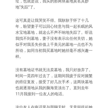
址，也就是说，我买的那两块墓地莫名其妙
地“失踪”了。
这可真是让我哭笑不得。我耿耿于怀了十几
年，盼望妻子可以回心转意与我一起长眠的风
水宝地墓地，就这么不声不响地失踪了。听说
我找不到墓地，妻子没有表示出任何关切，她
似乎对我丢失价值上千美元的墓地一点也不为
所动，如同当初我买墓地时她丝毫不感兴趣一
样。
没有墓地证书就无法卖墓地，我只好放弃了。
时间一晃四年过去了，这期间我疲于应对频繁
的癌症复发，接受了好几次手术，这两块墓地
也就逐渐地从我的脑海里淡出了。直到去年
11月我接到一位友人的电话。
这位友人在电话里与我聊天时，无意间提起她