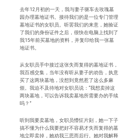
去年12月初的一天，我与妻子驱车去玫瑰墓
园办理墓地证书。接待我们的是一位专门管理
墓地证书的女职员。听罢我们的来意，她验证
了我们的身份证件之后，很快在电脑上找到了
我15年前买墓地的资料，并复印给我一张墓
地证书。
从女职员手中接过这张失而复得的墓地证书，
我百感交集，当年没有听从妻子的劝告，执意
买了这两块墓地，没想到竟然惹了这么多麻
烦。我迫不及待地对女职员说：“我想卖掉这
两块墓地，可以告诉我卖墓地所需要办的手续
吗？”
听到我要卖墓地，女职员懵怔片刻，她一下子
搞不懂为什么我要把好不容易才失而复得的墓
地立即卖掉，她劝我三思而后行。她对我解释