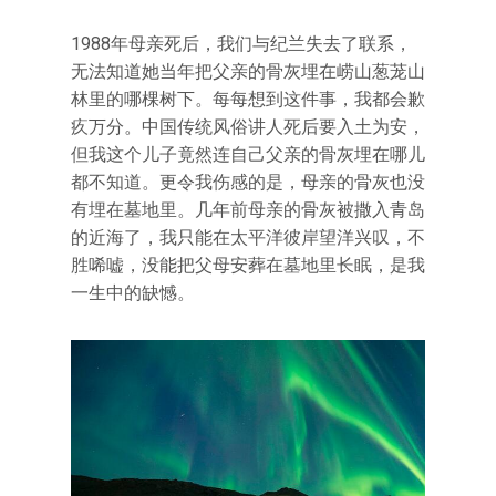
1988年母亲死后，我们与纪兰失去了联系，
无法知道她当年把父亲的骨灰埋在崂山葱茏山
林里的哪棵树下。每每想到这件事，我都会歉
疚万分。中国传统风俗讲人死后要入土为安，
但我这个儿子竟然连自己父亲的骨灰埋在哪儿
都不知道。更令我伤感的是，母亲的骨灰也没
有埋在墓地里。几年前母亲的骨灰被撒入青岛
的近海了，我只能在太平洋彼岸望洋兴叹，不
胜唏嘘，没能把父母安葬在墓地里长眠，是我
一生中的缺憾。