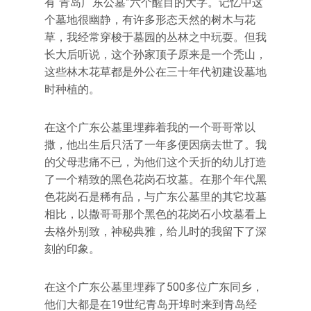
有“青岛广东公墓”六个醒目的大字。记忆中这
个墓地很幽静，有许多形态天然的树木与花
草，我经常穿梭于墓园的丛林之中玩耍。但我
长大后听说，这个孙家顶子原来是一个秃山，
这些林木花草都是外公在三十年代初建设墓地
时种植的。
在这个广东公墓里埋葬着我的一个哥哥常以
撒，他出生后只活了一年多便因病去世了。我
的父母悲痛不已，为他们这个夭折的幼儿打造
了一个精致的黑色花岗石坟墓。在那个年代黑
色花岗石是稀有品，与广东公墓里的其它坟墓
相比，以撒哥哥那个黑色的花岗石小坟墓看上
去格外别致，神秘典雅，给儿时的我留下了深
刻的印象。
在这个广东公墓里埋葬了500多位广东同乡，
他们大都是在19世纪青岛开埠时来到青岛经