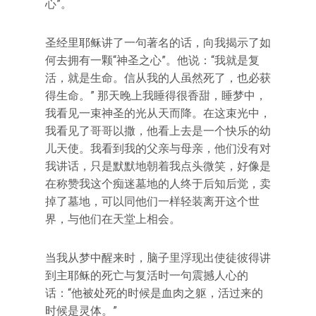
心”。
圣经里耶稣讲了一句著名的话，向我揭示了如
何去拥有一颗“神圣之心”。他说：“我就是复
活，就是生命。信从我的人虽然死了，也必获
得生命。” 那天晚上我睡得很香甜，睡梦中，
我看见一束神圣的光从天而降。在这束光中，
我看见了哥哥以撒，他看上去是一个快乐的幼
儿天使。我看到我的父亲与母亲，他们没有对
我讲话，只是默默地朝着我点头微笑，好像是
在称赞我这个痴迷墓地的人终于后知后觉，卖
掉了墓地，可以同他们一样轻装离开这个世
界，与他们在天堂上相会。
当我从梦中醒来时，脑子里浮现出使徒彼得讲
到主耶稣的死亡与复活时一句震撼人心的
话：“他被处死的时候是血肉之躯，活过来的
时候是灵体。”