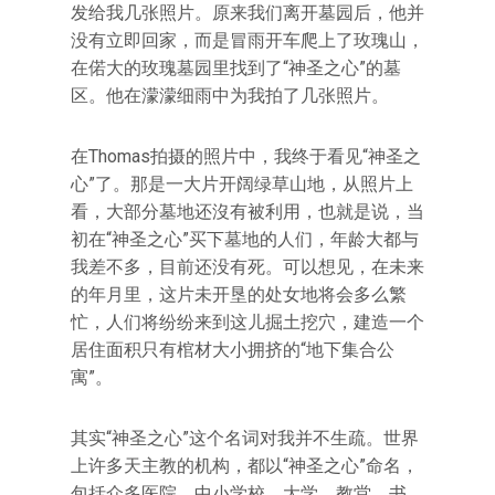
发给我几张照片。原来我们离开墓园后，他并
没有立即回家，而是冒雨开车爬上了玫瑰山，
在偌大的玫瑰墓园里找到了“神圣之心”的墓
区。他在濛濛细雨中为我拍了几张照片。
在Thomas拍摄的照片中，我终于看见“神圣之
心”了。那是一大片开阔绿草山地，从照片上
看，大部分墓地还沒有被利用，也就是说，当
初在“神圣之心”买下墓地的人们，年龄大都与
我差不多，目前还没有死。可以想见，在未来
的年月里，这片未开垦的处女地将会多么繁
忙，人们将纷纷来到这儿掘土挖穴，建造一个
居住面积只有棺材大小拥挤的“地下集合公
寓”。
其实“神圣之心”这个名词对我并不生疏。世界
上许多天主教的机构，都以“神圣之心”命名，
包括众多医院、中小学校、大学、教堂、书