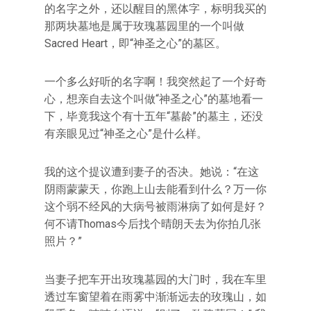
的名字之外，还以醒目的黑体字，标明我买的
那两块墓地是属于玫瑰墓园里的一个叫做
Sacred Heart，即“神圣之心”的墓区。
一个多么好听的名字啊！我突然起了一个好奇
心，想亲自去这个叫做“神圣之心”的墓地看一
下，毕竟我这个有十五年“墓龄”的墓主，还没
有亲眼见过“神圣之心”是什么样。
我的这个提议遭到妻子的否决。她说：“在这
阴雨蒙蒙天，你跑上山去能看到什么？万一你
这个弱不经风的大病号被雨淋病了如何是好？
何不请Thomas今后找个晴朗天去为你拍几张
照片？”
当妻子把车开出玫瑰墓园的大门时，我在车里
透过车窗望着在雨雾中渐渐远去的玫瑰山，如