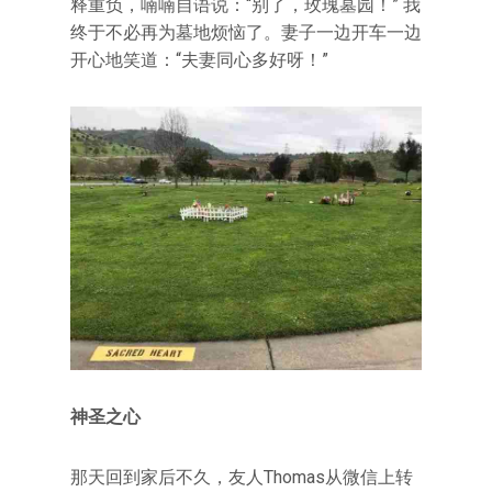
释重负，喃喃自语说：“别了，玫瑰墓园！” 我
终于不必再为墓地烦恼了。妻子一边开车一边
开心地笑道：“夫妻同心多好呀！”
神圣之心
那天回到家后不久，友人Thomas从微信上转