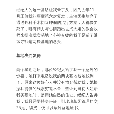
经纪人的这一番话让我晕了头，因为去年11
月正值我的癌症第六次复发，主治医生放弃了
通过外科手术切除肿瘤的治疗方案，人都快要
死了，哪有精力与心情跑出去找大姐的教会牧
师来批准我卖墓地？心神交疲的我于是断了继
续寻找这两块墓地的念头。
墓地失而复得
两个星期之后，那位经纪人给了我一个意外的
惊喜，她打来电话说我的两块墓地被她找到
了。原来这位好心人并没有放弃帮助我，她根
据我提供的线索穷追不舍，查证到当初大姐帮
我买墓地时，是用她自己的住址。经纪人告诉
我，我只需要持身份证，到玫瑰墓园管理处交
25元手续费，便可以拿到墓地证书。