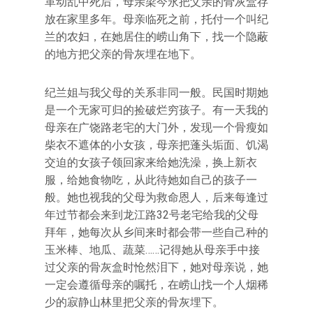
革动乱中死后，母亲梁今永把父亲的骨灰盒存
放在家里多年。母亲临死之前，托付一个叫纪
兰的农妇，在她居住的崂山角下，找一个隐蔽
的地方把父亲的骨灰埋在地下。
纪兰姐与我父母的关系非同一般。民国时期她
是一个无家可归的捡破烂穷孩子。有一天我的
母亲在广饶路老宅的大门外，发现一个骨瘦如
柴衣不遮体的小女孩，母亲把蓬头垢面、饥渴
交迫的女孩子领回家来给她洗澡，换上新衣
服，给她食物吃，从此待她如自己的孩子一
般。她也视我的父母为救命恩人，后来每逢过
年过节都会来到龙江路32号老宅给我的父母
拜年，她每次从乡间来时都会带一些自己种的
玉米棒、地瓜、蔬菜……记得她从母亲手中接
过父亲的骨灰盒时怆然泪下，她对母亲说，她
一定会遵循母亲的嘱托，在崂山找一个人烟稀
少的寂静山林里把父亲的骨灰埋下。