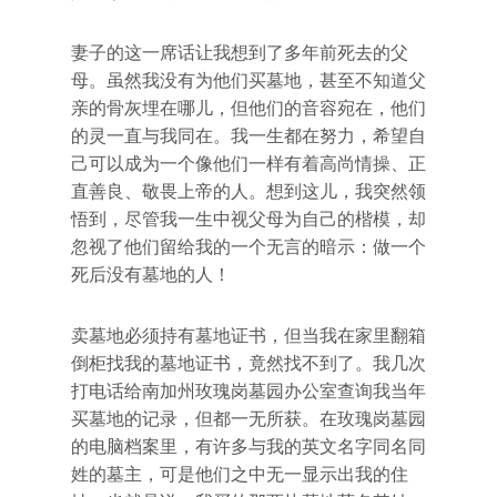
妻子的这一席话让我想到了多年前死去的父
母。虽然我没有为他们买墓地，甚至不知道父
亲的骨灰埋在哪儿，但他们的音容宛在，他们
的灵一直与我同在。我一生都在努力，希望自
己可以成为一个像他们一样有着高尚情操、正
直善良、敬畏上帝的人。想到这儿，我突然领
悟到，尽管我一生中视父母为自己的楷模，却
忽视了他们留给我的一个无言的暗示：做一个
死后没有墓地的人！
卖墓地必须持有墓地证书，但当我在家里翻箱
倒柜找我的墓地证书，竟然找不到了。我几次
打电话给南加州玫瑰岗墓园办公室查询我当年
买墓地的记录，但都一无所获。在玫瑰岗墓园
的电脑档案里，有许多与我的英文名字同名同
姓的墓主，可是他们之中无一显示出我的住