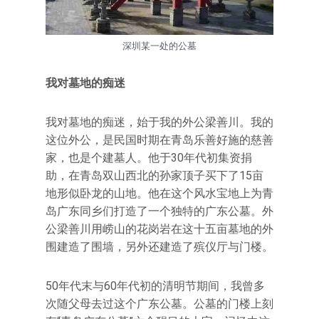
深圳某一处的公墓
我对墓地的痴迷
我对墓地的痴迷，始于我的外公梁善川。我的
这位外公，是民国时期在青岛乐善好施的慈善
家，也是个建墓人。他于30年代初集资捐
助，在青岛双山西北的孙家顶子买下了15亩
地形似卧龙的山地。他在这个风水宝地上为青
岛广东同乡们打造了一个独特的广东公墓。外
公梁善川用崂山的花岗岩在这十五亩墓地的外
围建造了围墙，另外还建造了殡仪厅与门楼。
50年代末与60年代初的清明节期间，我曾多
次随父母去过这个广东公墓。公墓的门楼上刻