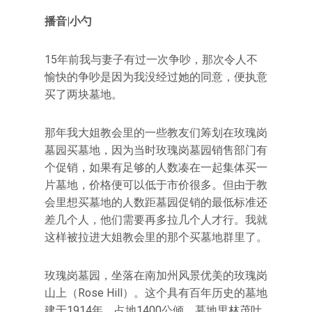
播音|小勺
15年前我与妻子有过一次争吵，那次令人不
愉快的争吵是因为我没经过她的同意，便执意
买了两块墓地。
那年我大姐教会里的一些教友们筹划在玫瑰岗
墓园买墓地，因为当时玫瑰岗墓园销售部门有
个促销，如果有足够的人数凑在一起集体买一
片墓地，价格便可以低于市价很多。但由于教
会里想买墓地的人数距墓园促销的最低标准还
差几个人，他们需要再多拉几个人才行。我就
这样被拉进大姐教会里的那个买墓地群里了。
玫瑰岗墓园，坐落在南加州风景优美的玫瑰岗
山上（Rose Hill）。这个具有百年历史的墓地
建于1914年，占地1400公倾。墓地里林茂叶