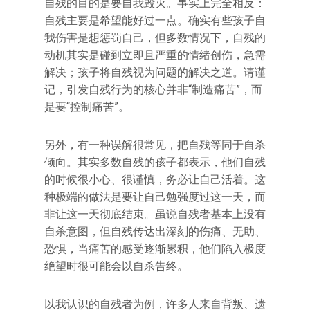
自残的目的是要自我毁灭。事实上完全相反：
自残主要是希望能好过一点。确实有些孩子自
我伤害是想惩罚自己，但多数情况下，自残的
动机其实是碰到立即且严重的情绪创伤，急需
解决；孩子将自残视为问题的解决之道。请谨
记，引发自残行为的核心并非“制造痛苦”，而
是要“控制痛苦”。
另外，有一种误解很常见，把自残等同于自杀
倾向。其实多数自残的孩子都表示，他们自残
的时候很小心、很谨慎，务必让自己活着。这
种极端的做法是要让自己勉强度过这一天，而
非让这一天彻底结束。虽说自残者基本上没有
自杀意图，但自残传达出深刻的伤痛、无助、
恐惧，当痛苦的感受逐渐累积，他们陷入极度
绝望时很可能会以自杀告终。
以我认识的自残者为例，许多人来自背叛、遗