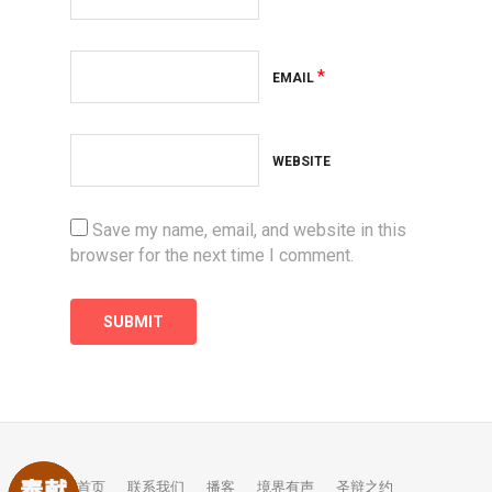
*
EMAIL
WEBSITE
Save my name, email, and website in this
browser for the next time I comment.
首页
联系我们
播客
境界有声
圣辩之约