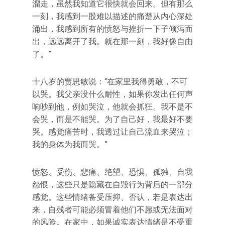
溜走，虽然我知道它很快就会回来。但有那么
一刻，我感到一股难以描述的痛楚从内心深处
涌出，我感到所有的愤怒与挫折一下子倾泻而
出，远远离开了我。就在那一刻，我好像自由
了。”
十八岁的贾思敏说：“在家里我得勇敢，不可
以哭。我父亲没什么耐性，如果你发出任何声
响吵到他，例如哭泣，他就会抓狂。我不是不
会哭，而是不能哭。为了自己好，我最好不要
哭。感觉痛苦时，我透过让自己流血来哭泣；
我的身体为我而哭。”
愤怒、受伤、悲痛、绝望、恐惧、孤独、自我
怨恨，这些只是隐藏在自毁行为背后的一部分
感觉。这些情绪备受压抑、否认，若是表达出
来，自残者可能必须冒着他们不愿或无法面对
的风险。在家中，如果诚实表达情绪是不受重