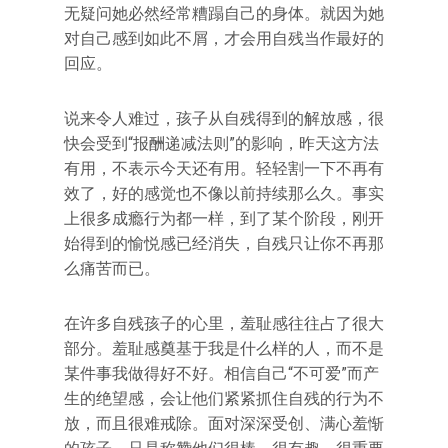
无疑问她必然经常糟蹋自己的身体。就因为她
对自己感到如此不屑，才会用自残当作最好的
回应。
说来令人难过，孩子从自残得到的解放感，很
快会受到“报酬递减法则”的影响，昨天这方法
有用，不表示今天还有用。轻轻割一下不再有
效了，好的感觉也不像以前持续那么久。事实
上很多成瘾行为都一样，到了某个阶段，刚开
始得到的愉悦感已经消失，自残只让你不再那
么痛苦而已。
在许多自残孩子的心里，羞耻感往往占了很大
部分。羞耻感奠基于我是什么样的人，而不是
某件事我做得好不好。相信自己“不可爱”而产
生的绝望感，会让他们紧紧抓住自残的行为不
放，而且很难戒除。面对深深受创、满心羞惭