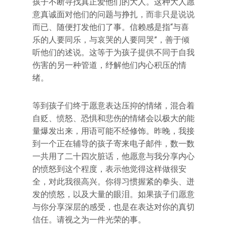
孩子不断寻找真正爱他们的大人。这种大人愿
意真诚面对他们的问题与挣扎，而非只是说说
而已、随便打发他们了事。信赖感是指“与喜
乐的人要同乐，与哀哭的人要同哭”，善于倾
听他们的述说。这等于为孩子提供不同于自我
伤害的另一种管道，纾解他们内心积压的情
绪。
等到孩子们终于愿意表达压抑的情绪，混合着
自贬、愤怒、恐惧和悲伤的情绪会以极大的能
量爆发出来，用语可能不经修饰。昨晚，我接
到一个正在辅导的孩子寄来电子邮件，数一数
一共用了二十四次脏话，他愿意与我分享内心
的愤怒到这个程度，表示他觉得这样做很安
全，对此我很高兴。你得习惯握紧的拳头、迸
发的愤怒，以及大量的眼泪。如果孩子们愿意
与你分享深层的感受，也是在表达对你的真切
信任。请视之为一件光荣的事。