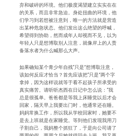
弃和破碎的环境。他们极度渴望建立实实在在
的关系，而且非常急迫。身处扭曲的环境，他
们学习到若想被注意到，唯一的方法就是营造
出某种危急状态。他们发出这么绝望的呼喊，
希望得到协助，然而成年人却视而不见，以为
年轻人只是想博取别人注意，就像岸上的人责
备落水者为什么喊那么大声。
如果确知某个青少年自残“只是”想博取注意，
该如何反应才恰当？首先应该把“只是”两个字
拿掉，因为这样说就等于看不起孩子所承受的
真实痛苦。请听听杰西在日记中怎么说：“我
总是很孤单。爸爸都是等我上床睡觉以后才会
回家，隔天早上我要出门时，他通常还在睡。
妈妈常换工作，所以我从学校回家时，她要不
是去上班就是在家睡觉。等到他们发现我用刀
子割自己，我妈整个抓狂了，于是向公司请了
两周的假。两周之后她就得回去上班，我又再