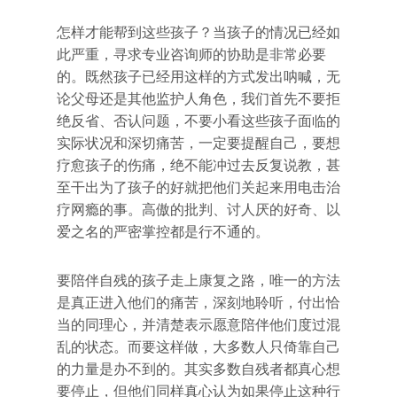
怎样才能帮到这些孩子？当孩子的情况已经如
此严重，寻求专业咨询师的协助是非常必要
的。既然孩子已经用这样的方式发出呐喊，无
论父母还是其他监护人角色，我们首先不要拒
绝反省、否认问题，不要小看这些孩子面临的
实际状况和深切痛苦，一定要提醒自己，要想
疗愈孩子的伤痛，绝不能冲过去反复说教，甚
至干出为了孩子的好就把他们关起来用电击治
疗网瘾的事。高傲的批判、讨人厌的好奇、以
爱之名的严密掌控都是行不通的。
要陪伴自残的孩子走上康复之路，唯一的方法
是真正进入他们的痛苦，深刻地聆听，付出恰
当的同理心，并清楚表示愿意陪伴他们度过混
乱的状态。而要这样做，大多数人只倚靠自己
的力量是办不到的。其实多数自残者都真心想
要停止，但他们同样真心认为如果停止这种行