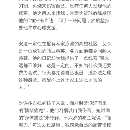
刀割、火烧来伤害自己。没有任何人发现他的
秘密。他之所以来找我，是因为篮球教练发现
他的T恤沾有血迹，问了一些问题，然后坚持
要他寻求心理支援。
安迪一家住在配有私家泳池的高档社区，父亲
是一位成功的商业精英。各方面他都令同龄人
羡慕。他的日记却为我提供了一点线索:“我永
远都不够好，这是一定的。不知为什么我还要
费力尝试。每天都觉得自己很逊，没办法处理
这种感觉。我配不上这个家里这么厉害的
人。”
对许多自残的孩子来说，面对时常汹涌而来
的“情绪痛楚”，他们习惯以自我伤害、短时间
的“身体痛楚”来纾解。十六岁的布兰妮说：“随
着刀片每次划过胳膊，我感觉自己的痛苦慢慢