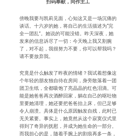
扫码奉献，同作主工
傍晚我要与凯莉见面，心知这又是一场沉痛的
谈话。十六岁的她，将自己的生活描述为“完
全一团乱”。她说的可能没错。昨天深夜，她
发来的信息诉尽了一切：今天晚上我又割腕
了，对不起，我很努力不要，你可以帮我吗？
请不要放弃我。
究竟是什么触发了昨夜的情绪？我试着想像这
个年轻的朋友独自待在房间，身旁散落着一团
团卫生纸，全都吸饱了亮晶晶的红色泪滴。可
能是她爸爸再次酒醉回家，躺在自己的呕吐物
里要她清理，她还要把爸爸抬上床，但已足够
令人崩溃。具体是什么原因触发自残，此时已
无关紧要。事实上，她竟然从这个寂寞仪式里
得到了奇异的抚慰，并成为她生命的一部分。
而我担心的是，随着手腕上的割痕再多一条，