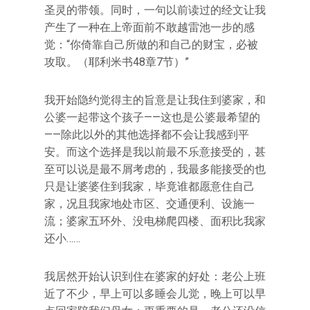
圣灵的带领。同时，一句以前读过的经文让我
产生了一种在上帝面前不敢越雷池一步的感
觉：“你倚靠自己所做的和自己的财宝，必被
攻取。（耶利米书48章7节）”
我开始隐约觉得主的旨意是让我住到婆家，和
公婆一起带这个孩子——这也是公婆最希望的
——除此以外的其他选择都不会让我感到平
安。而这个选择是我以前最不乐意接受的，甚
至可以说是最不屑考虑的，我最多能接受的也
只是让婆婆住到我家，毕竟谁都愿意住自己
家，况且我家地处市区、交通便利、设施一
流；婆家五环外、没电梯爬四楼、面积比我家
还小……
我居然开始认识到住在婆家的好处：老公上班
近了不少，早上可以多睡会儿觉，晚上可以早