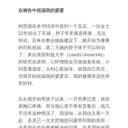
在祷告中祝福我的婆婆
柯恩德在本书结语中提到一个见证。一位女士
22年前出了车祸，脖子常常僵直疼痛，无法
转动。后来在教会姊妹建议下，她开始为肇事
的司机祝福，第二天她的脖子终于可以转动
了。来自英国利兹大学（Leeds University）
的研究也表明，心怀憎恨会导致很多疾病，小
到普通感冒，大到心脏病等。就我自己而言，
当我开始祝福我的婆婆后，我的健康状况也有
所好转。
自从我开始带孩子以来，一旦劳累过度，就容
易胸口疼痛。而当我心里不再有苦毒后，就几
乎没有这种情况了。我深知，从我信主第一天
起，圣灵已一次次把饶恕问题带到我的面前，
这是我生命中最难解决的问题。在真理的光照