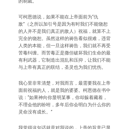
的制裁。
可柯恩德说，如果不能在上帝面前为“仇
敌”（之所以加引号是因为有时我们不能饶恕
的人并不是我们真正的敌人）祝福，就算不上
完全的饶恕。虽然这样的祷告看似很难，违背
人类的本能，但一旦这样祷告，我们就不再受
苦毒纠缠。而苦毒正是撒但破坏我们生命的最
有利武器，它制造出混乱和压抑，让我们不能
与上帝有真正的联结，圣灵也为我们忧伤。
我心里非常清楚，对我而言，最需要我在上帝
面前祝福的人，就是我的婆婆。柯恩德在书中
说：“如果神向你显明某事，你却躲着藏着，
不理会他的吩咐，多年后你会明白为什么你的
灵命没有成长。”
我觉得这句话就是对我说的，上帝的旨意已显