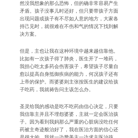
然没我想象的那么恐怖，但的确非常容易产生
矛盾。孩子没事儿时还好，但只要带孩子方面
出现问题或孩子有不尽如人意的地方，大家各
持己见时，就很难在不伤和气的情况下找到解
决方案。
但是，主也让我在这种环境中越来越信靠他。
比如有一次孩子得了肺炎，医生开了一堆药，
我担心吃太多药会伤害孩子，希望孩子尽量自
愈以提高自身抵御疾病的能力，何况孩子还有
上帝的保护。而婆婆则主张按医生的建议给孩
子吃药，我就祷告问主该怎么办。
圣灵给我的感动是吃不吃药由信心决定，只要
我信靠主并且不埋怨婆婆，主就一定会医治孩
子。因为看到我妈那么严重的心脏病没吃任何
药被主奇迹般治好了，我在医治方面的信心还
是很大的，我就一边赞美主一边求主医治孩