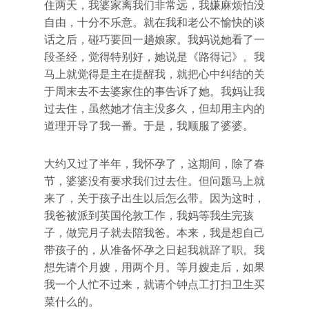
住两天，我婆家离我们非常远，我嫌麻烦怕没
自由，十分不乐意。就在我和老公不愉快的谈
话之后，碰巧要回一趟娘家。我妈说她看了一
段圣经，觉得特别好，她说是《路得记》。我
马上就觉得是主在提醒我，就把心中纠结的关
于周末去不去婆家住的事告诉了她。我妈让我
过去住，虽然她才信主没多久，但却用主内的
道理开导了我一番。于是，我顺服了婆婆。
大约又过了半年，我怀孕了，这期间，除了春
节，婆婆没有要求我们过去住。但问题马上就
来了，关于孩子出生以后怎么带。因为这时，
我爸被派到英国伦敦工作，我妈等我生完孩
子，做完月子就去陪我爸。本来，我是想自己
带孩子的，从准备怀孕之日起我就辞了职。我
想先请个月嫂，用两个月。等月嫂走后，如果
我一个人忙不过来，就请个钟点工打扫卫生买
菜什么的。