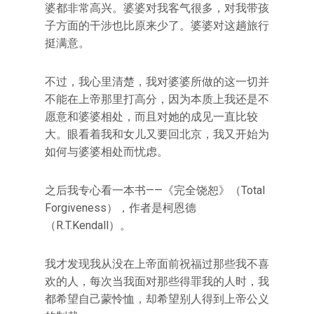
婆都非常高兴。婆婆对我客气很多，对我带孩
子方面的干涉也比原来少了。婆婆对这趟旅行
挺满意。
不过，我心里清楚，我对婆婆所做的这一切并
不能在上帝那里打高分，因为本质上我还是不
愿意和婆婆相处，而且对她的成见一直比较
大。眼看着我和女儿又要回北京，我又开始为
如何与婆婆相处而忧虑。
之后我专心看一本书——《完全饶恕》（Total
Forgiveness），作者是柯恩德
（R.T.Kendall）。
我才发现我从没在上帝面前祝福过那些我不喜
欢的人，每次当我面对那些得罪我的人时，我
都希望自己蒙怜恤，却希望别人得到上帝公义