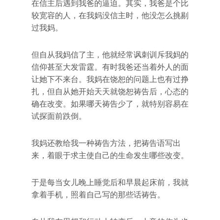
在信主后遇到我爸的逼迫。其实，我爸是个比
较宽容的人，在我妈没信主时，他没怎么挑剔
过我妈。
但自从我妈信了主，他就经常讽刺训斥我妈的
信仰甚至大发雷霆。有时我爸还当着外人的面
让她下不来台。我妈在饶恕的问题上也有过挣
扎，但自从她开始天天就饶恕祷告后，心态的
确在改变。如果哪天祷告少了，就特别容易在
试探面前跌倒。
我妈还教给我一种祷告方法，把祷告语写出
来，着眼于求主使自己的生命发生哪些改变。
于是每当女儿晚上睡觉后和早晨起床前，我就
拿着手机，照着自己写的那些话祷告。