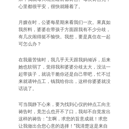
心里都很平安，很快就睡着了。
月嫂在时，公婆每星期来看我们一次。果真如
我所料，婆婆在带孩子方面跟我有不少分歧，
有几次闹得挺不愉快。我想，要是真住在一起
可怎么办？
在我最苦恼时，我几乎天天跟我妈倾诉，后来
她也软弱了，觉得我和婆婆分歧太大，没法一
起带孩子，就说干脆你还是自己带吧，忙不过
来就请钟点工，钱我给你出，这样你婆婆就没
话说了。
可当我静下心来，要为找到心仪的钟点工向主
祷告时，竟怎么也开不了口，我却不自觉发出
这样的祷告：“主啊，求您的旨意成就！求您
让我做出合您心意的选择！”我清楚这是来自