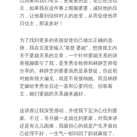
点回家陪我们母女；更重要的是，老公还没信
主，如果我在这件事上顺服婆婆，减轻他的压
力，让他看到信仰对人的改变，从而促使他早
日信主，那该多好！
为了找到更多的依据促使自己做出正确的选
择，我在百度里输入“基督 婆媳”，想搜搜主内
关于婆媳关系的文章，一个针对婆媳关系的讲
座视频吸引了我，是李秀全牧师和林静芝师母
分享的。林静芝的婆婆虽然是基督徒，但起初
对她有很大偏见，就是不肯接纳她。而且林静
芝嫁给李秀全后还一直和公婆同住。但靠着
主，她们婆媳的关系越来越好。
这讲座让我深受感动，并使我下定决心住到婆
家。不过，等月嫂一走就住到婆家，对我来讲
还是有点儿困难，我最担心的就是产生矛盾自
己处理不好，一生气一郁闷回了奶就麻烦了。