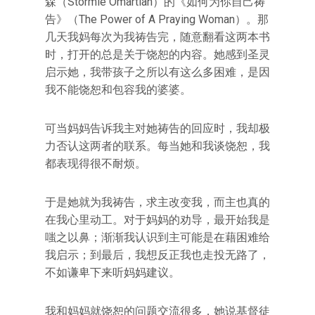
森（Stormie Omartian）的《如何为你自己祷
告》（The Power of A Praying Woman）。那
几天我妈每次为我祷告完，随意翻看这两本书
时，打开的总是关于饶恕的内容。她感到圣灵
启示她，我带孩子之所以有这么多困难，是因
我不能饶恕和包容我的婆婆。
可当妈妈告诉我主对她祷告的回应时，我却极
力否认这两者的联系。每当她和我谈饶恕，我
都表现得很不耐烦。
于是她就为我祷告，求主改变我，而主也真的
在我心里动工。对于妈妈的劝导，最开始我是
嗤之以鼻；渐渐我认识到主可能是在藉困难给
我启示；到最后，我想反正我也走投无路了，
不如谦卑下来听妈妈建议。
我和妈妈就饶恕的问题交流很多，她说基督徒