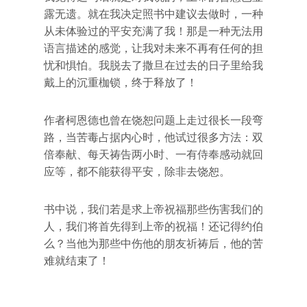
露无遗。就在我决定照书中建议去做时，一种
从未体验过的平安充满了我！那是一种无法用
语言描述的感觉，让我对未来不再有任何的担
忧和惧怕。我脱去了撒旦在过去的日子里给我
戴上的沉重枷锁，终于释放了！
作者柯恩德也曾在饶恕问题上走过很长一段弯
路，当苦毒占据内心时，他试过很多方法：双
倍奉献、每天祷告两小时、一有侍奉感动就回
应等，都不能获得平安，除非去饶恕。
书中说，我们若是求上帝祝福那些伤害我们的
人，我们将首先得到上帝的祝福！还记得约伯
么？当他为那些中伤他的朋友祈祷后，他的苦
难就结束了！