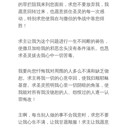
的罪拦阻我来到您面前，求您不要放弃我，我
愿意回转过来，也愿意抓住圣灵的每一次感
动，特别求您使我在与撒但的争战中靠您得
胜！
求主让我为这个问题进行一生不间断的祷告，
使撒旦加给我的邪恶念头没有条件滋长。也恳
求圣灵拔去我心中一切苦毒。
我要向您忏悔我对周围的人多么不满和缺乏饶
恕。求主将我一切的心意夺回，使我归顺耶稣
基督。求圣灵照明我心里一切阴暗的角落，使
我能对所有我没饶恕的人、怨恨过的人逐一认
罪悔改！
主啊，每当别人做的事不合我意时，求您不要
让我心生不满，让我甘愿顺服！求主让我愿意