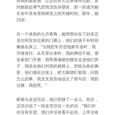
得病的羞耻感，让莎拉长久以来保持沉默。直
到她鼓起勇气把情况告诉朋友，那一刻成为她
生命中具有里程碑意义的关键时刻。那年，她
20岁。
在一个炎热的七月夜晚，她突然站在了好友迈
克尔和安吉拉家的门廊上，他们的孩子长时间
瘫痪在床上。“当我把车开进他家车道时，我
浑身发抖。从车里出来时，我的脚也不稳。朋
友家前门开着，我带着僵硬的微笑走进他们房
子，我坐在他们对面的摇椅上，把枕头抱在胸
前，他们僵在沙发上，瞪大眼睛盯着我，问我
怎么回事。我支支吾吾地说出了那句话：我割
过腕，我想死。”
硬着头皮说完后，他们安静了一会儿。然后，
迈克尔说了一段改变莎拉一生的话：“我们对
你没有失望。我们并没有看不起你。上帝没有