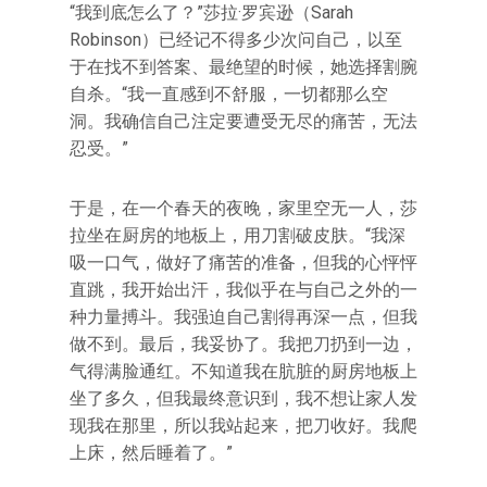
“我到底怎么了？”莎拉·罗宾逊（Sarah
Robinson）已经记不得多少次问自己，以至
于在找不到答案、最绝望的时候，她选择割腕
自杀。“我一直感到不舒服，一切都那么空
洞。我确信自己注定要遭受无尽的痛苦，无法
忍受。”
于是，在一个春天的夜晚，家里空无一人，莎
拉坐在厨房的地板上，用刀割破皮肤。“我深
吸一口气，做好了痛苦的准备，但我的心怦怦
直跳，我开始出汗，我似乎在与自己之外的一
种力量搏斗。我强迫自己割得再深一点，但我
做不到。最后，我妥协了。我把刀扔到一边，
气得满脸通红。不知道我在肮脏的厨房地板上
坐了多久，但我最终意识到，我不想让家人发
现我在那里，所以我站起来，把刀收好。我爬
上床，然后睡着了。”