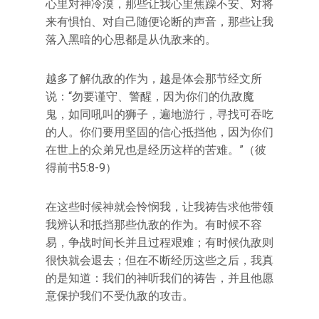
心里对神冷漠，那些让我心里焦躁不安、对将
来有惧怕、对自己随便论断的声音，那些让我
落入黑暗的心思都是从仇敌来的。
越多了解仇敌的作为，越是体会那节经文所
说：“勿要谨守、警醒，因为你们的仇敌魔
鬼，如同吼叫的狮子，遍地游行，寻找可吞吃
的人。你们要用坚固的信心抵挡他，因为你们
在世上的众弟兄也是经历这样的苦难。”（彼
得前书5:8-9）
在这些时候神就会怜悯我，让我祷告求他带领
我辨认和抵挡那些仇敌的作为。有时候不容
易，争战时间长并且过程艰难；有时候仇敌则
很快就会退去；但在不断经历这些之后，我真
的是知道：我们的神听我们的祷告，并且他愿
意保护我们不受仇敌的攻击。