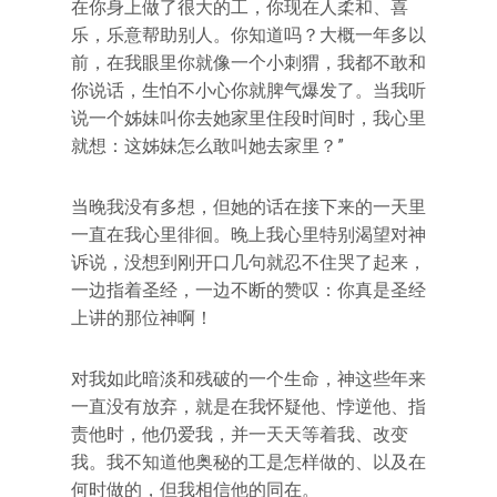
在你身上做了很大的工，你现在人柔和、喜
乐，乐意帮助别人。你知道吗？大概一年多以
前，在我眼里你就像一个小刺猬，我都不敢和
你说话，生怕不小心你就脾气爆发了。当我听
说一个姊妹叫你去她家里住段时间时，我心里
就想：这姊妹怎么敢叫她去家里？”
当晚我没有多想，但她的话在接下来的一天里
一直在我心里徘徊。晚上我心里特别渴望对神
诉说，没想到刚开口几句就忍不住哭了起来，
一边指着圣经，一边不断的赞叹：你真是圣经
上讲的那位神啊！
对我如此暗淡和残破的一个生命，神这些年来
一直没有放弃，就是在我怀疑他、悖逆他、指
责他时，他仍爱我，并一天天等着我、改变
我。我不知道他奥秘的工是怎样做的、以及在
何时做的，但我相信他的同在。