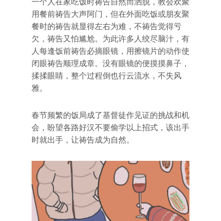
一个人在家吃饭时祷告自然而洒脱，教会欢聚
用餐前祷告大声阿门，但在外面吃饭或朋友聚
餐时的祷告就显得左右为难，不祷告觉得亏
欠，祷告又怕尴尬。为此许多人绞尽脑汁，有
人每逢饭前祷告必摘眼镜，用擦镜片的动作使
闭眼祷告顺理成章。没有眼镜的便摸摸鼻子，
揉揉眼睛，整个过程倒也行云流水，不失风
雅。
春节频繁的饭局成了基督徒作见证的挑战和机
会，盼望各路好汉不要偷学以上招式，该出手
时就出手，让祷告成为自然。