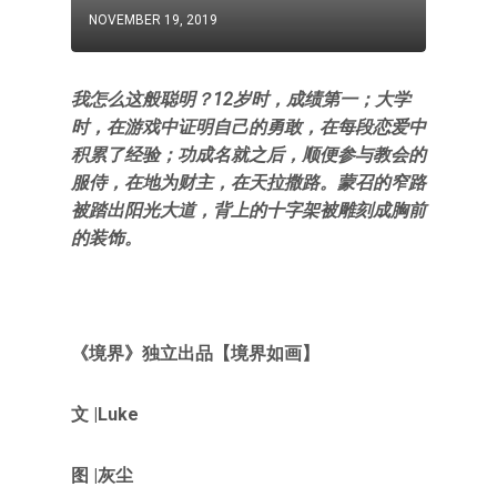
NOVEMBER 19, 2019
我怎么这般聪明？12岁时，成绩第一；大学
时，在游戏中证明自己的勇敢，在每段恋爱中
积累了经验；功成名就之后，顺便参与教会的
服侍，在地为财主，在天拉撒路。蒙召的窄路
被踏出阳光大道，背上的十字架被雕刻成胸前
的装饰。
《
境界
》独立出品
【境界如画
】
文 |Luke
图 |灰尘