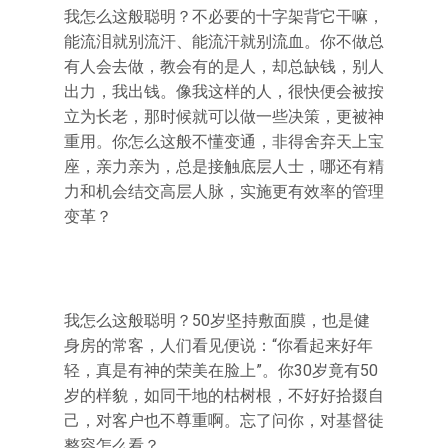
我怎么这般聪明？不必要的十字架背它干嘛，
能流泪就别流汗、能流汗就别流血。你不做总
有人会去做，教会有的是人，却总缺钱，别人
出力，我出钱。像我这样的人，很快便会被按
立为长老，那时候就可以做一些决策，更被神
重用。你怎么这般不懂变通，非得舍弃天上宝
座，亲力亲为，总是接触底层人士，哪还有精
力和机会结交高层人脉，实施更有效率的管理
变革？
我怎么这般聪明？50岁坚持敷面膜，也是健
身房的常客，人们看见便说：“你看起来好年
轻，真是有神的荣美在脸上”。你30岁竟有50
岁的样貌，如同干地的枯树根，不好好拾掇自
己，对客户也不尊重啊。忘了问你，对基督徒
整容怎么看？