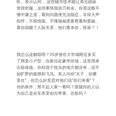
听、表示认同……这些辅导技术能让弟兄姐妹
觉得舒服，这些事情我游刃有余。你竟这般不
懂中庸之道，看到问题便无法隐忍，非得大声
疾呼，不留情面。不懂领袖需要尊重和委婉。
看你搞砸了人际关系，他们要杀你，怪谁？！
我怎么这般聪明？35岁便在大学城附近多买
了两套小户型，自家住处豪华排场，这里用来
出租保值。你却连个枕头的地方都没有，还不
如旷野的狐狸和飞鸟。有人问你“夫子，在哪
里住”，你怎么好意思对他们说“你们来看”？
你的条件，禁不起人家一看吗？跟随你的人以
为自己是在车库里创办苹果、谷歌吗？