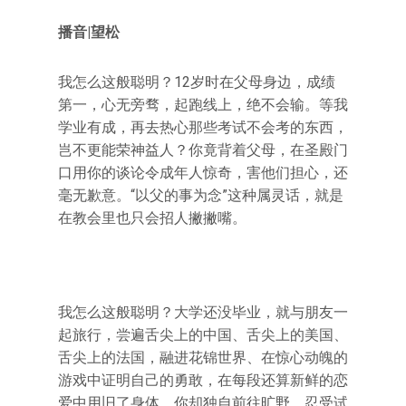
播音|望松
我怎么这般聪明？12岁时在父母身边，成绩
第一，心无旁骛，起跑线上，绝不会输。等我
学业有成，再去热心那些考试不会考的东西，
岂不更能荣神益人？你竟背着父母，在圣殿门
口用你的谈论令成年人惊奇，害他们担心，还
毫无歉意。“以父的事为念”这种属灵话，就是
在教会里也只会招人撇撇嘴。
我怎么这般聪明？大学还没毕业，就与朋友一
起旅行，尝遍舌尖上的中国、舌尖上的美国、
舌尖上的法国，融进花锦世界、在惊心动魄的
游戏中证明自己的勇敢，在每段还算新鲜的恋
爱中用旧了身体。你却独自前往旷野，忍受试