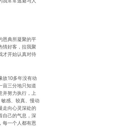
的我常常逃避与人
的恩典所凝聚的平
热情好客，拉我聚
我才开始认真对待
故10多年没有动
一亩三分地只知道
意并努力执行，上
、敏感、较真、慢动
慢走向心灵深处的
着自己的气息，深
，每一个人都有恩