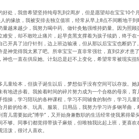
的好处，我曾希望坚持纯母乳到2周岁，但是愿望却在宝宝10个
U缺人的缘故，我被安排去独立值班，经常从早上8点不间断地干到
奶量越来越少，我努力喝中药、做针灸勉强维持奶量。因为照顾
立难安，却不敢吃止痛片，起早贪黑支撑着为孩子续奶，终于在
自己开具了治疗针剂，边上班边输液，但从那以后宝宝也断奶了
许是神觉得我太累了吧。所幸宝宝一直非常强壮，直到2岁才患
，神也一直在供应她。计划总是赶不上变化，希望常常被现实扭
多儿童绘本，但孩子诞生以后，梦想似乎没有空间可以存放。她
未有地进步着。我捡着时间的碎片努力成为一个合格的母亲，育
手指操，学习陪玩的各种课程，学习不同辅食的制作，学习儿童
合月龄的绘本、玩具、服装、日用品，我努力学习许多钢琴曲，
到育儿需要如此“博学”，又开始身兼数职的生活经常使我累得晕
间不够。同事们都觉得带孩子麻烦，但唯独我比起上班，更喜欢
观活泼，很讨人喜欢。