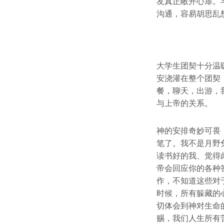
友真正敞开心扉。
沟通，容易胡思乱
大学生团契十分温
安浇灌在整个团契
餐，聊天，出游，
与上帝的关系。
神的安排奇妙可畏
笔了。我不是月野
读书好的我、觉得
帝会回应你的各种
作，不知道这些对
时候，所有躲藏的
切体会到神对生命
赐，我们人生所有