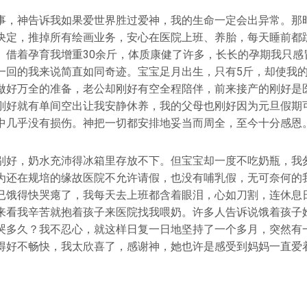
事，神告诉我如果爱世界胜过爱神，我的生命一定会出异常。那时
决定，推掉所有绘画业务，安心在医院上班、养胎，每天睡前都
。借着孕育我增重30余斤，体质康健了许多，长长的孕期我只感
一回的我来说简直如同奇迹。宝宝足月出生，只有5斤，却使我
做好万全的准备，老公却刚好有空全程陪伴，前来接产的刚好是
刚好就有单间空出让我安静休养，我的父母也刚好因为元旦假期
中几乎没有损伤。神把一切都安排地妥当而周全，至今十分感恩
别好，奶水充沛得冰箱里存放不下。但宝宝却一度不吃奶瓶，我
为还在规培的缘故医院不允许请假，也没有哺乳假，无可奈何的
已饿得快哭瘪了，我每天去上班都含着眼泪，心如刀割，连休息
来看我辛苦就抱着孩子来医院找我喂奶。许多人告诉说饿着孩子
哭多久？我不忍心，就这样日复一日地坚持了一个多月，突然有
得好不畅快，我太欣喜了，感谢神，她也许是感受到妈妈一直爱