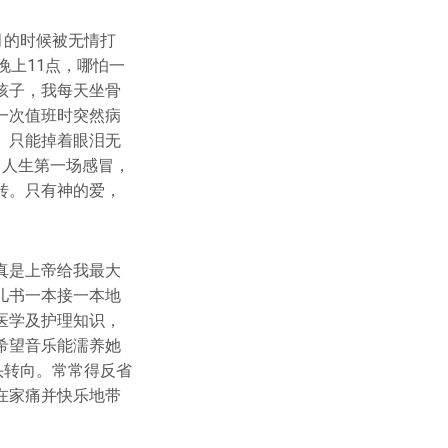
月的时候被无情打
晚上11点，哪怕一
孩子，我每天坐骨
一次值班时突然病
。只能掉着眼泪无
了人生第一场感冒，
转。只有神的爱，
真是上帝给我最大
儿书一本接一本地
医学及护理知识，
希望音乐能濡养她
头转向。常常得反省
在家痛并快乐地带