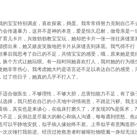
我的宝宝特别调皮，喜欢探索，捣蛋。我常常得努力克制自己不
力会传递暴力，这并不是神的本意，爱是恒久忍耐，做母亲是一
了育儿卡片，兴致勃勃教宝宝玩，她却把卡片一张一张往床缝里
都捞出来，她又嬉皮笑脸地把卡片从床缝丢到床底。我气得不行
但事后我思考了自己的不足，共情宝宝的感受，哦，原来她是觉
，换个方式让她玩呗。有一段时间她喜欢打人，我对她的行为很
使她非常伤心。我考虑她大约是语言还不足以表达自己的感受，
，过了些日子，她真的几乎不打人了。
不适合做医生，不够理性，不够大胆，总害怕能力不足，有了孩
以选择，我只想在自己的小天地中诗情画意，不踏足污秽。我主
看病，其实也是来谈心，在临床打磨久了，才发现30%是医术，7
力不足，反倒总是尽最大的耐心和病人沟通，每每遇到愤怒、焦
也可以平静地安抚，似乎病人缘始终不差。上帝似乎有意陶造胆小
一次次锤打我前进。经历过抢救患者时被呕吐物喷溅一身却无法