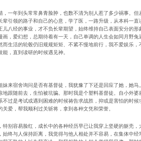
精，一年到头常常鼻青脸肿，也数不清为别人惹了多少祸事。但
长辈引领的路子和自己的心意，学了医，一路升级，从本科一直
正儿八经的事业，才不负长辈期望，始终维持自己表面安分的形
漫画，爱幻想，总期待着有一天，自己单调的人生会如同月野兔
然而生活的轮毂仍旧规规矩矩、不紧不慢地前行，我不爱娱乐，
技能，直到读研的时候遇见神。
姐妹来宿舍询问是否有基督徒，我犹豫了下还是回应了她，她马
惊地跟随前去，生怕被坑骗。那时我是个塑料基督徒。自小外婆
系不过是考试或遇到困难的时候祷告求战胜，抑或是害怕的时候
的关爱，帮我顺利过关斩将，拿到各种文凭和荣誉。
，特别容易脸红，成长中的各种经历早已让我穿上坚硬的躯壳，
，始终与人保持距离，我觉得与他人相处并不容易，在集体中经