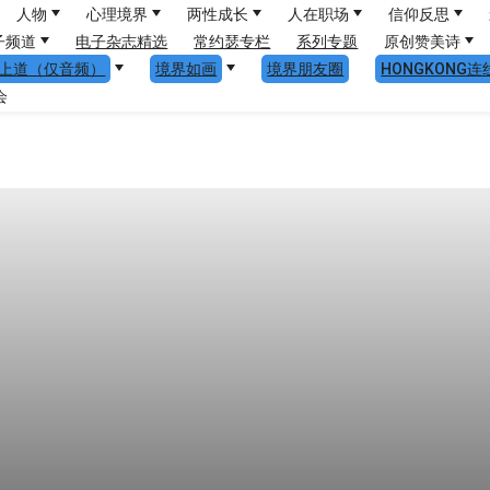
人物
心理境界
两性成长
人在职场
信仰反思
子频道
电子杂志精选
常约瑟专栏
系列专题
原创赞美诗
上道（仅音频）
境界如画
境界朋友圈
HONGKONG连
会