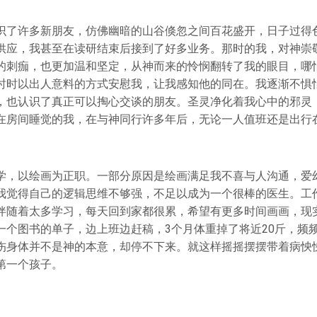
识了许多新朋友，仿佛幽暗的山谷倏忽之间百花盛开，日子过得
供应，我甚至在读研结束后接到了好多业务。那时的我，对神崇
的刺痂，也更加温和坚定，从神而来的怜悯翻转了我的眼目，哪
时时以出人意料的方式安慰我，让我感知他的同在。我逐渐不惧
，也认识了真正可以掏心交谈的朋友。圣灵净化着我心中的邪灵
在房间睡觉的我，在与神同行许多年后，无论一人值班还是出行
学，以绘画为正职。一部分原因是绘画满足我不喜与人沟通，爱
我觉得自己的逻辑思维不够强，不足以成为一个很棒的医生。工
伴随着太多学习，每天回到家都很累，希望有更多时间画画，现
一个图书的单子，边上班边赶稿，3个月体重掉了将近20斤，频
伤身体并不是神的本意，却停不下来。就这样摇摇摆摆带着病怏
第一个孩子。