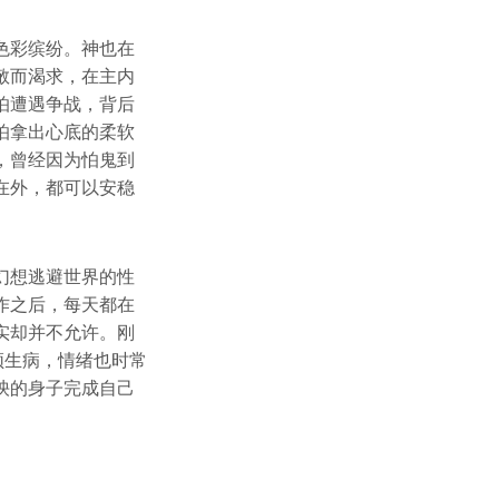
色彩缤纷。神也在
敬而渴求，在主内
怕遭遇争战，背后
怕拿出心底的柔软
，曾经因为怕鬼到
在外，都可以安稳
幻想逃避世界的性
作之后，每天都在
实却并不允许。刚
频生病，情绪也时常
怏的身子完成自己