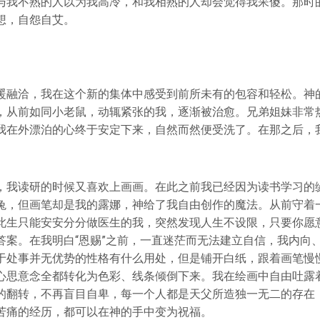
与我不熟的人以为我高冷，和我相熟的人却会觉得我呆傻。那时
想，自怨自艾。
暖融洽，我在这个新的集体中感受到前所未有的包容和轻松。神
，从前如同小老鼠，动辄紧张的我，逐渐被治愈。兄弟姐妹非常
我在外漂泊的心终于安定下来，自然而然便受洗了。在那之后，
，我读研的时候又喜欢上画画。在此之前我已经因为读书学习的缘
兔，但画笔却是我的露娜，神给了我自由创作的魔法。从前守着
此生只能安安分分做医生的我，突然发现人生不设限，只要你愿
答案。在我明白“恩赐”之前，一直迷茫而无法建立自信，我内向
于处事并无优势的性格有什么用处，但是铺开白纸，跟着画笔慢
心思意念全都转化为色彩、线条倾倒下来。我在绘画中自由吐露
的翻转，不再盲目自卑，每一个人都是天父所造独一无二的存在
苦痛的经历，都可以在神的手中变为祝福。