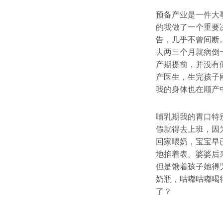
预备产业是一件大
的我做了一个重要
告，几乎不曾间断
去两三个月就病倒
产期提前，并没有
产医生，生完孩子
我的身体也在顺产
哺乳期我的胃口特
假就得去上班，因
回家喂奶，宝宝早
地掐着表。婆婆后
但是饿着孩子她得
奶瓶，咕嘟咕嘟喝
了？