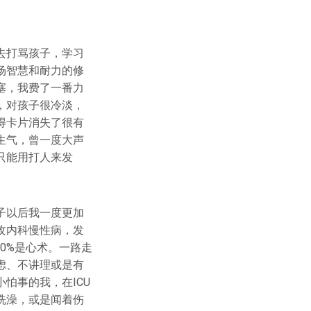
去打骂孩子，学习
场智慧和耐力的修
塞，我费了一番力
，对孩子很冷淡，
得卡片消失了很有
生气，曾一度大声
只能用打人来发
子以后我一度更加
攻内科慢性病，发
0%是心术。一路走
虑、不讲理或是有
怕事的我，在ICU
洗澡，或是闻着伤