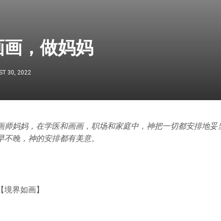
画画，做妈妈
T 30, 2022
画师妈妈，在学医和画画，职场和家庭中，神把一切都安排地妥
早不晚，神的安排都有美意。
【境界如画】