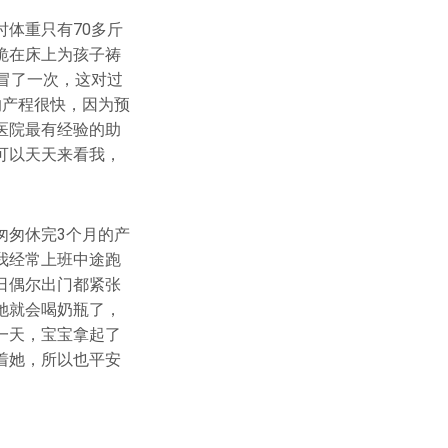
体重只有70多斤
跪在床上为孩子祷
冒了一次，这对过
的产程很快，因为预
医院最有经验的助
可以天天来看我，
。
匆匆休完3个月的产
我经常上班中途跑
日偶尔出门都紧张
她就会喝奶瓶了，
一天，宝宝拿起了
着她，所以也平安