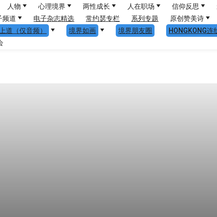
人物
心理境界
两性成长
人在职场
信仰反思
子频道
电子杂志精选
常约瑟专栏
系列专题
原创赞美诗
上道（仅音频）
境界如画
境界朋友圈
HONGKONG连
会