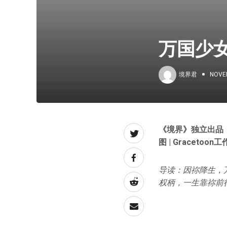
万国少
境界君
NOVE
《境界》独立出品
图 | Gracetoon
导读：因祢降生，
权柄，一生靠祢前