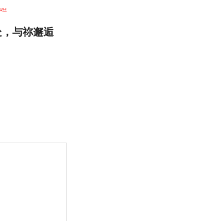
处，与祢邂逅