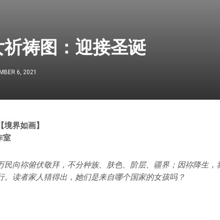
女祈祷图：迎接圣诞
MBER 6, 2021
【境界如画】
工作室
万民向祢俯伏敬拜，不分种族、肤色、阶层、疆界；因祢降生，
行。读者家人猜得出，她们是来自哪个国家的女孩吗？