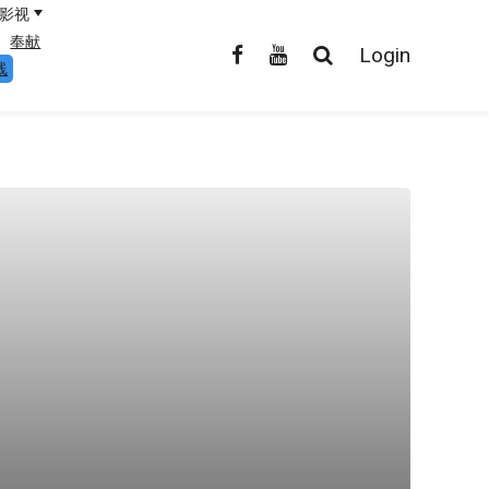
影视
奉献
Login
线