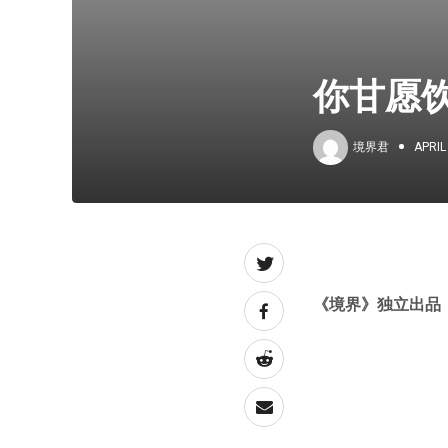
你甘愿
境界君
APRIL
《境界》独立出品