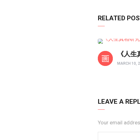
RELATED PO
以图解惑
《人生
MARCH 10, 
LEAVE A REP
Your email address