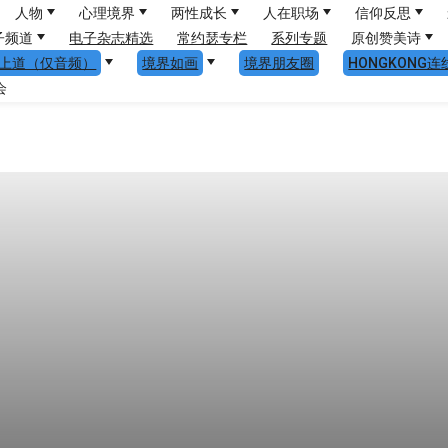
人物
心理境界
两性成长
人在职场
信仰反思
子频道
电子杂志精选
常约瑟专栏
系列专题
原创赞美诗
上道（仅音频）
境界如画
境界朋友圈
HONGKONG连
会