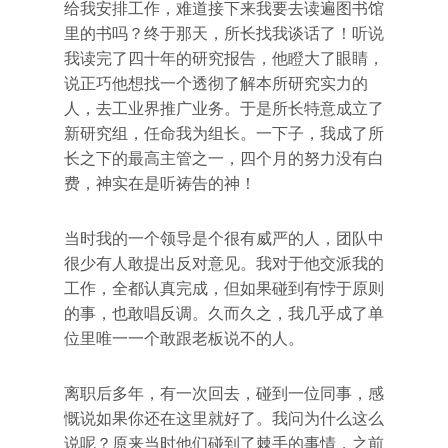
给我安排工作，难道接下来我要去读遍图书馆
里的书吗？终于那天，所长找我谈话了！听说
我读完了四十年的研究报告，他瞪大了眼睛，
说正巧他想找一个透彻了解本所研究实力的
人，去工业界推广业务。于是所长特意成立了
新研究组，任命我为组长。一下子，我成了所
长之下的最高主管之一，四个月的努力没有白
费，神实在是听祷告的神！
当时我的一个领导是个很有威严的人，团队中
很少有人敢提出反对意见。我对于他交派我的
工作，全都认真完成，但如果碰到有悖于原则
的事，也敢唱反调。久而久之，我几乎成了单
位里唯一一个敢跟老板说不的人。
离职后多年，有一次回去，碰到一位同事，感
慨说如果你还在这里就好了。我问为什么这么
说呢？原来当时他们碰到了棘手的事情，之前