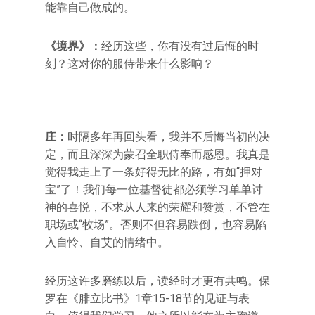
能靠自己做成的。
《境界》：
经历这些，你有没有过后悔的时
刻？这对你的服侍带来什么影响？
庄：
时隔多年再回头看，我并不后悔当初的决
定，而且深深为蒙召全职侍奉而感恩。我真是
觉得我走上了一条好得无比的路，有如“押对
宝”了！我们每一位基督徒都必须学习单单讨
神的喜悦，不求从人来的荣耀和赞赏，不管在
职场或“牧场”。否则不但容易跌倒，也容易陷
入自怜、自艾的情绪中。
经历这许多磨练以后，读经时才更有共鸣。保
罗在《腓立比书》1章15-18节的见证与表