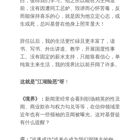
白，值得我们学习。他之所以能在为主殉道
前，没有因遭同工忌妒、毁谤而心怀苦毒，反
而能保持喜乐的心，就是因为他立定心志，或
生或死，总叫基督在他身上照常显大！
辞任以后，我的生活更忙碌且更丰富了，读
书、写书、外出讲道、教学，开展国度性事
工。没有固定的薪水支持，只能靠着信心，单
纯靠主来生活，我的境界比以前开阔了许多。
这就是“江湖险恶”呀
！
《境界》：
新闻里经常会看到职场精英的性丑
闻、商业欺诈与权力勾兑等等，在信仰领域里
近年也有一些领袖的丑闻被曝光。这对基督徒
有什么提醒？
庄：
“追逐成功”或者会成为我们跟随主的枷