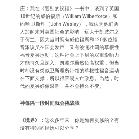
庄：
我在《迥别的祝福》一书中，谈到了英国
18世纪的威伯福斯（William Wilberforce）和
约翰·卫斯理（John Wesley），我认为他们两
人加起来对英国社会的影响，远大于凯波尔之
于荷兰。因为当时既有威伯福斯和120多位福
音派议员在国会发声，又有波澜壮阔的草根性
福音复兴运动，这种社会上下层的双重影响力
才能持久且深入。凯波尔虽然位高权重，但当
时却没有类似卫斯理所带领的草根性福音运动
在下面支撑，所以很容易人亡政息。当然，时
代的复兴好像浪潮，并不会持久不变。
神每隔一段时间就会挑战我
《境界》：
这么多年来，你是如何灵修的？有
没有特别的经历可以分享？