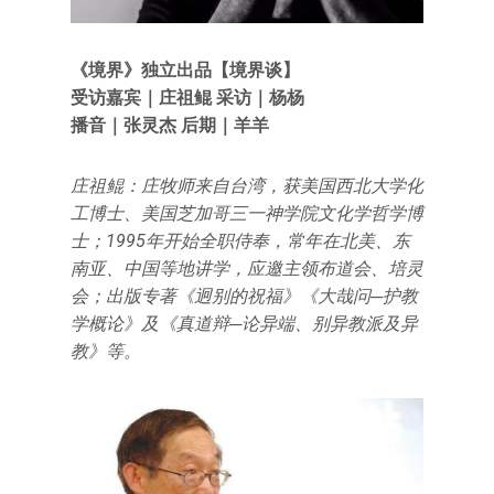
《境界》独立出品【境界谈】
受访嘉宾｜庄祖鲲 采访｜杨杨
播音｜张灵杰 后期｜羊羊
庄祖鲲：庄牧师来自台湾，获美国西北大学化
工博士、美国芝加哥三一神学院文化学哲学博
士；1995年开始全职侍奉，常年在北美、东
南亚、中国等地讲学，应邀主领布道会、培灵
会；出版专著《迥别的祝福》《大哉问─护教
学概论》及《真道辩─论异端、别异教派及异
教》等。