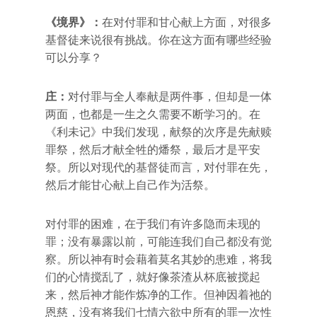
《境界》：
在对付罪和甘心献上方面，对很多
基督徒来说很有挑战。你在这方面有哪些经验
可以分享？
庄：
对付罪与全人奉献是两件事，但却是一体
两面，也都是一生之久需要不断学习的。在
《利未记》中我们发现，献祭的次序是先献赎
罪祭，然后才献全牲的燔祭，最后才是平安
祭。所以对现代的基督徒而言，对付罪在先，
然后才能甘心献上自己作为活祭。
对付罪的困难，在于我们有许多隐而未现的
罪；没有暴露以前，可能连我们自己都没有觉
察。所以神有时会藉着莫名其妙的患难，将我
们的心情搅乱了，就好像茶渣从杯底被搅起
来，然后神才能作炼净的工作。但神因着祂的
恩慈，没有将我们七情六欲中所有的罪一次性