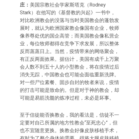
庄：
美国宗教社会学家斯塔克（Rodney
Stark）在他写的《基督教的兴起》一书中，
对比欧洲教会的没落与当时美国教会的蓬勃发
展时，就认为欧洲国家教会像国有企业，牧师
像养尊处优的国企高管；而美国教会像私营企
业，每位牧师都得在竞争下求发展，所以整体
反而蒸蒸日上。当然，疫情带来的网络聚会，
有正反两面效果。据估计，美国有成千上万聚
会人数不到五十人的小型教会，将在疫情过后
消失无踪，中国教会也可能会面临重新洗牌。
对一些尸位素餐、固步自封的牧者来说，疫情
的打击可能是致命的。但是对于神的教会，却
可能是易筋洗髓的炼净过程，未必是坏事。
至于信徒能否换教会，我的看法是，信徒不一
定要对自己所属的地方性教会“至死忠心”，但
也不宜随意更换。换教会好像皮肤移植手术，
有时为了整个身体的需要，得将大腿皮肤移植