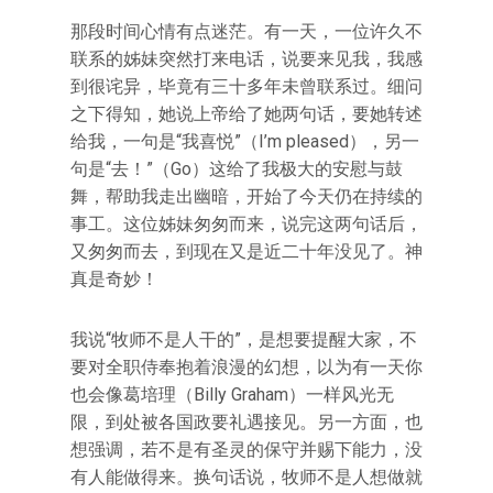
那段时间心情有点迷茫。有一天，一位许久不
联系的姊妹突然打来电话，说要来见我，我感
到很诧异，毕竟有三十多年未曾联系过。细问
之下得知，她说上帝给了她两句话，要她转述
给我，一句是“我喜悦”（I’m pleased），另一
句是“去！”（Go）这给了我极大的安慰与鼓
舞，帮助我走出幽暗，开始了今天仍在持续的
事工。这位姊妹匆匆而来，说完这两句话后，
又匆匆而去，到现在又是近二十年没见了。神
真是奇妙！
我说“牧师不是人干的”，是想要提醒大家，不
要对全职侍奉抱着浪漫的幻想，以为有一天你
也会像葛培理（Billy Graham）一样风光无
限，到处被各国政要礼遇接见。另一方面，也
想强调，若不是有圣灵的保守并赐下能力，没
有人能做得来。换句话说，牧师不是人想做就