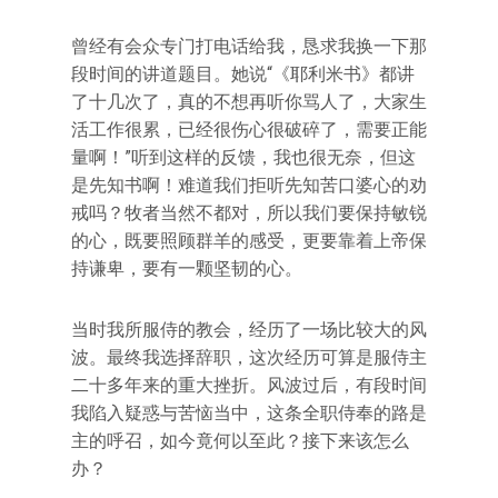
曾经有会众专门打电话给我，恳求我换一下那
段时间的讲道题目。她说“《耶利米书》都讲
了十几次了，真的不想再听你骂人了，大家生
活工作很累，已经很伤心很破碎了，需要正能
量啊！”听到这样的反馈，我也很无奈，但这
是先知书啊！难道我们拒听先知苦口婆心的劝
戒吗？牧者当然不都对，所以我们要保持敏锐
的心，既要照顾群羊的感受，更要靠着上帝保
持谦卑，要有一颗坚韧的心。
当时我所服侍的教会，经历了一场比较大的风
波。最终我选择辞职，这次经历可算是服侍主
二十多年来的重大挫折。风波过后，有段时间
我陷入疑惑与苦恼当中，这条全职侍奉的路是
主的呼召，如今竟何以至此？接下来该怎么
办？