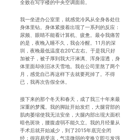
全败在写字楼的中央空调面前。
我一坐进办公室里，就感觉冷风从全身各处往
身体里钻。身体紧接着出现了一系列的反应：
尿频、眼睛不能看计算机、疲惫。最令我痛苦
的是，夜晚入睡不久，我会冷醒。11月的深
圳，夜晚最低温度在20℃左右。于是我只好
加被子，被子厚到我大汗淋漓、浑身湿透，身
体里面却依旧冰天雪地。我在公司里熬了两个
月，感觉自己再这样下去就要死掉了。不得
已，我再次告假全休。
接下来的那个冬天和春天，成了我三十年来最
深重的梦魇。我的脚趾开始发烂，大腿背部的
肌肉萎缩使我无法安坐，大腿内部出现大面积
暗色斑块，腰腹虚弱不能久立。我的月经量从
手术后就开始减少，到了2015年底完全闭
经；很容易受凉，气流微弱的变换立即引发强