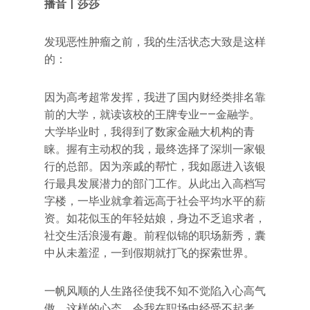
播音丨莎莎
发现恶性肿瘤之前，我的生活状态大致是这样
的：
因为高考超常发挥，我进了国内财经类排名靠
前的大学，就读该校的王牌专业——金融学。
大学毕业时，我得到了数家金融大机构的青
睐。握有主动权的我，最终选择了深圳一家银
行的总部。因为亲戚的帮忙，我如愿进入该银
行最具发展潜力的部门工作。从此出入高档写
字楼，一毕业就拿着远高于社会平均水平的薪
资。如花似玉的年轻姑娘，身边不乏追求者，
社交生活浪漫有趣。前程似锦的职场新秀，囊
中从未羞涩，一到假期就打飞的探索世界。
一帆风顺的人生路径使我不知不觉陷入心高气
傲。这样的心态，令我在职场中经受不起考