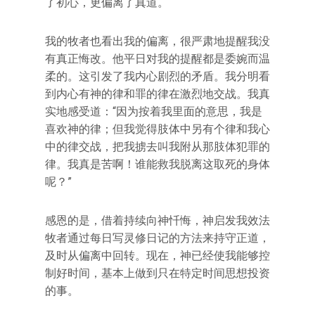
了初心，更偏离了真道。
我的牧者也看出我的偏离，很严肃地提醒我没
有真正悔改。他平日对我的提醒都是委婉而温
柔的。这引发了我内心剧烈的矛盾。我分明看
到内心有神的律和罪的律在激烈地交战。我真
实地感受道：“因为按着我里面的意思，我是
喜欢神的律；但我觉得肢体中另有个律和我心
中的律交战，把我掳去叫我附从那肢体犯罪的
律。我真是苦啊！谁能救我脱离这取死的身体
呢？”
感恩的是，借着持续向神忏悔，神启发我效法
牧者通过每日写灵修日记的方法来持守正道，
及时从偏离中回转。现在，神已经使我能够控
制好时间，基本上做到只在特定时间思想投资
的事。