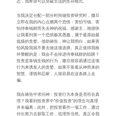
态，我希望可以突破主流的生存模式。
当我决定分配一部分时间做投资研究时，撒旦
立即在我的内心点燃两个恐惧：害怕亏钱、害
怕侍奉钱财而失去神的祝福。感谢主，祂很快
让我看到第一个恐惧极其愚蠢，属于最原始最
低级的贪婪。借助祷告，神让我明白，如果害
怕风险我就不要去做这项选择。真正值得我格
外警醒的是：我会不会掉进侍奉钱财的陷阱？
投资是靠钱生钱的行为，撒旦很容易通过这项
行为来诱发人的贪婪。如果不靠着从神而来的
智慧、谨慎和忍耐，人很容易在这条路上走
偏。
我在祷告中求问神：投资行为本身是否符合真
理？我看到投资界中“价值投资”的理念与真理
并未偏离；此外，把投资看作一项工作，通过
付出努力去获取工价，也理所当然。真正令我