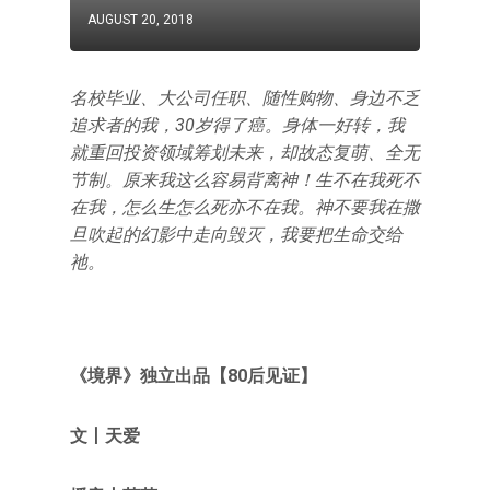
AUGUST 20, 2018
名校毕业、大公司任职、随性购物、身边不乏
追求者的我，30岁得了癌。身体一好转，我
就重回投资领域筹划未来，却故态复萌、全无
节制。原来我这么容易背离神！生不在我死不
在我，怎么生怎么死亦不在我。神不要我在撒
旦吹起的幻影中走向毁灭，我要把生命交给
祂。
《境界》独立出品【80后见证】
文丨天爱