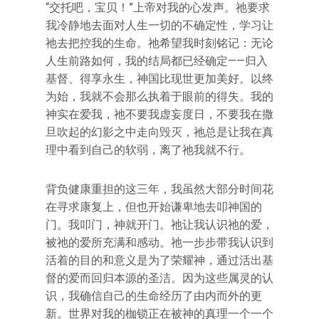
“交托吧，宝贝！”上帝对我的心发声。祂要求
我冷静地去面对人生一切的不确定性，学习让
祂去把控我的生命。祂希望我时刻铭记：无论
人生前路如何，我的结局都已经确定——归入
基督、得享永生，神国比现世更加美好。以终
为始，我就不会那么执着于眼前的得失。我的
神实在爱我，祂不要我虚妄度日，不要我在撒
旦吹起的幻影之中走向毁灭，祂总是让我在真
理中看到自己的软弱，离了祂我就不行。
背负健康重担的这三年，我虽然大部分时间花
在寻求康复上，但也开始谦卑地去叩神国的
门。我叩门，神就开门。祂让我认识祂的爱，
被祂的爱所充满和感动。祂一步步带我认识到
活着的目的和意义是为了荣耀神，通过活出基
督的爱而回归本源的圣洁。因为这些属灵的认
识，我确信自己的生命经历了由内而外的更
新。世界对我的枷锁正在被神的真理一个一个