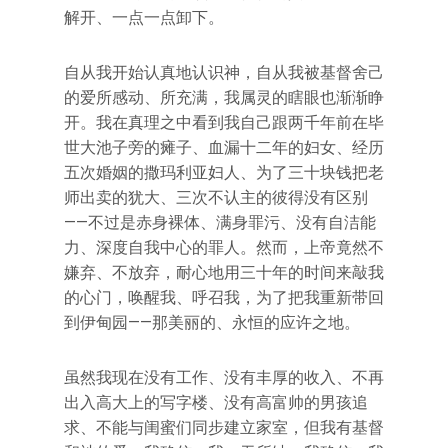
解开、一点一点卸下。
自从我开始认真地认识神，自从我被基督舍己
的爱所感动、所充满，我属灵的瞎眼也渐渐睁
开。我在真理之中看到我自己跟两千年前在毕
世大池子旁的瘫子、血漏十二年的妇女、经历
五次婚姻的撒玛利亚妇人、为了三十块钱把老
师出卖的犹大、三次不认主的彼得没有区别
——不过是赤身裸体、满身罪污、没有自洁能
力、深度自我中心的罪人。然而，上帝竟然不
嫌弃、不放弃，耐心地用三十年的时间来敲我
的心门，唤醒我、呼召我，为了把我重新带回
到伊甸园——那美丽的、永恒的应许之地。
虽然我现在没有工作、没有丰厚的收入、不再
出入高大上的写字楼、没有高富帅的男孩追
求、不能与闺蜜们同步建立家室，但我有基督