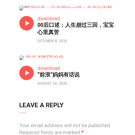
80/90/00
download
00后口述：人生崩过三回，宝宝
心里真苦
OCTOBER 8, 2020
80/90/00
download
“前浪”妈妈有话说
AUGUST 20, 2020
LEAVE A REPLY
Your email address will not be published.
Required fields are marked
*