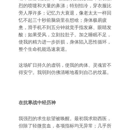
烈的喷嚏和大量的鼻涕；特别怕冷，穿衣服比
旁人厚许多；记忆力大衰退，像老太太一样回
忆不起三十秒前脑袋里在想啥；身体极易疲
惫，滑手机不到五分钟就觉手指发麻、眼睛发
酸；如果受风，立刻拉肚子。加之睡眠不足，
使我的精力进一步折损，身体陷入恶性循环，
整个生命机能迅速衰退。
这场旷日持久的虚弱，使我的肉体、灵魂皆不
得安宁。我弱到仿佛清晰地看到自己的坟墓。
在抗寒战中经历神
我强烈的求生欲望被唤醒。最初我求助西医，
但除了轻微贫血，各项指标均无异常；几乎所