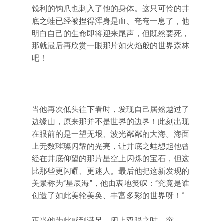
锐利的钩爪也刺入了他的身体。这只可怜的井
底之蛙已经被捏得浑身是血、奄奄一息了，他
明白自己的生命即将迎来尾声，但既然要死，
那就最后再欣赏一眼那片如火焰般的世界森林
吧！
当他再次低头往下看时，发现自己居然越过了
边缘山，原来那并不是世界的边界！此刻出现
在眼前的是一望无垠、波光粼粼的大海。海面
上无数璀璨闪耀的光亮，让井底之蛙想起他曾
经在井底仰望的那片星空上闪烁的宝石，但这
比那些更闪耀、更迷人。最后他把这新发现的
美景称为“星辰海”，他由衷地赞叹：“究竟是谁
创造了如此美轮美奂、丰富多彩的世界呀！”
正当他为此感到满足，闭上双眼之时，突