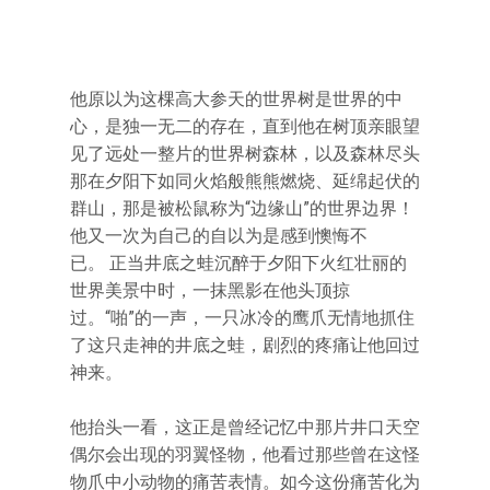
他原以为这棵高大参天的世界树是世界的中
心，是独一无二的存在，直到他在树顶亲眼望
见了远处一整片的世界树森林，以及森林尽头
那在夕阳下如同火焰般熊熊燃烧、延绵起伏的
群山，那是被松鼠称为“边缘山”的世界边界！
他又一次为自己的自以为是感到懊悔不
已。 正当井底之蛙沉醉于夕阳下火红壮丽的
世界美景中时，一抹黑影在他头顶掠
过。“啪”的一声，一只冰冷的鹰爪无情地抓住
了这只走神的井底之蛙，剧烈的疼痛让他回过
神来。
他抬头一看，这正是曾经记忆中那片井口天空
偶尔会出现的羽翼怪物，他看过那些曾在这怪
物爪中小动物的痛苦表情。如今这份痛苦化为