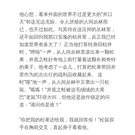
他心想，看来外面的世界不过是更大的“井口
天”和这无边无际、令人厌烦的人间丛林而
已，也不过如此。与其待在这压抑的丛林里，
还不如回到我那口安逸的枯井里，反正我已经
知道世界有多大了！ 正当他打算转身回枯井
时，“哗啦”一声，从人间丛林里滚出来一颗松
果，井底之蛙好奇地上前打量着这颗长相奇特
的果子。他考虑了一会儿，打算把松果带回井
里作为此次出行的战利品收藏起来。 这
时“嗖”地一声，从人间丛林中又窜出一只松
鼠。“呱呱！”井底之蛙被这毛绒绒的大尾
巴”老鼠”吓得大叫，但他还是故作镇定的问
道：“请问你是谁？”
“你把我的松果还给我，我就回答你！”松鼠双
手在胸前交叉，直起身子看着他。