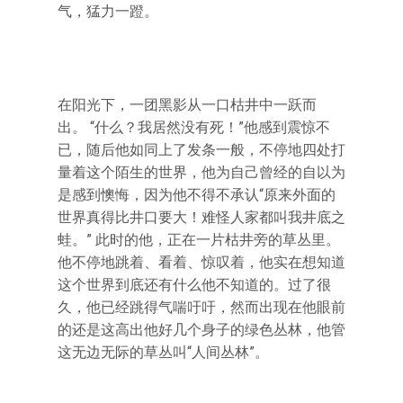
气，猛力一蹬。
在阳光下，一团黑影从一口枯井中一跃而
出。 “什么？我居然没有死！”他感到震惊不
已，随后他如同上了发条一般，不停地四处打
量着这个陌生的世界，他为自己曾经的自以为
是感到懊悔，因为他不得不承认“原来外面的
世界真得比井口要大！难怪人家都叫我井底之
蛙。” 此时的他，正在一片枯井旁的草丛里。
他不停地跳着、看着、惊叹着，他实在想知道
这个世界到底还有什么他不知道的。过了很
久，他已经跳得气喘吁吁，然而出现在他眼前
的还是这高出他好几个身子的绿色丛林，他管
这无边无际的草丛叫“人间丛林”。