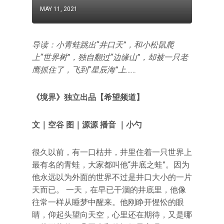
MAY 11, 2021
导读：小青蛙跳出“井口天”，和小松鼠爬
上“世界树”，独自翻过“边缘山”，却被一只老
鹰抓住了，飞到“星辰海”上……
《境界》独立出品【希望频道】
文｜空谷 图｜源源 播音 ｜小勺
很久以前，有一口枯井，井里住着一只世界上
最有名的青蛙，大家都叫他“井底之蛙”。因为
他永远以为外面的世界不过是井口大小的一片
天而已。 一天，在早已干涸的井底里，他像
往常一样从睡梦中醒来。他刚睁开惺忪的眼
睛，仰起头望向天空，心里还在期待，又是哪