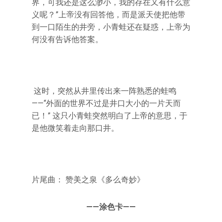
界，可我还是这么渺小，我的存在又有什么意
义呢？”上帝没有回答他，而是派天使把他带
到一口陌生的井旁，小青蛙还在疑惑，上帝为
何没有告诉他答案。
这时，突然从井里传出来一阵熟悉的蛙鸣
——“外面的世界不过是井口大小的一片天而
已！” 这只小青蛙突然明白了上帝的意思，于
是他微笑着走向那口井。
片尾曲： 赞美之泉《多么奇妙》
——涂色卡——