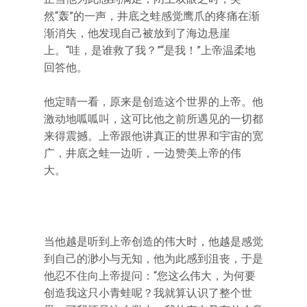
然“轰”的一声，井底之蛙感觉鹰爪的疼痛在渐
渐消失，他发现自己被放到了海边悬崖
上。“哇，是谁救了我？”“是我！”上帝温柔地
回答他。
他定睛一看，原来是创造这个世界的上帝。他
激动地呱呱叫，这可比他之前所遇见的一切都
来得震撼。上帝跟他讲真正的世界和宇宙的宽
广，井底之蛙一边听，一边赞美上帝的伟
大。
当他越是听到上帝创造的伟大时，他越是感觉
到自己的渺小与无知，他为此感到沮丧，于是
他忍不住向上帝提问：“您这么伟大，为何要
创造我这只小青蛙呢？我就算认识了整个世