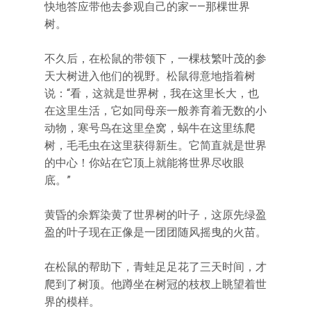
快地答应带他去参观自己的家——那棵世界
树。
不久后，在松鼠的带领下，一棵枝繁叶茂的参
天大树进入他们的视野。松鼠得意地指着树
说：“看，这就是世界树，我在这里长大，也
在这里生活，它如同母亲一般养育着无数的小
动物，寒号鸟在这里垒窝，蜗牛在这里练爬
树，毛毛虫在这里获得新生。它简直就是世界
的中心！你站在它顶上就能将世界尽收眼
底。”
黄昏的余辉染黄了世界树的叶子，这原先绿盈
盈的叶子现在正像是一团团随风摇曳的火苗。
在松鼠的帮助下，青蛙足足花了三天时间，才
爬到了树顶。他蹲坐在树冠的枝杈上眺望着世
界的模样。