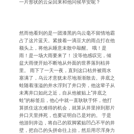
一片形状的云朵回来和他问候早安呢？
然而他看到的是一团漆黑的乌云毫不留情地霸
占了这片蓝天。紧接着一滴豆大的雨点打在他
额头上，将他从睡意未散中敲醒。 哦！是
雨！是一场大雨要来了！ 没等他感叹完，倾
盆大雨便开始不断地从外面的世界落到枯井
里。 雨下了一天一夜，直到这口枯井被雨水
塞满了，乌云才意犹未尽地渐渐散去。井底之
蛙随着涨溢的井水浮到了井口旁，他这辈子从
未离井口如此之近，自从他被贴上“井底之
蛙”的标签后，他心中就一直耿耿于怀，他打
算抓住这次难得的机会，就算从井里掉到那片
井口天里摔死，也要证明自己是对的。 于是
他游到井边，将自己的双脚紧贴凹凸不平的井
壁，把自己的头拼命往上抬，然后用尽浑身力