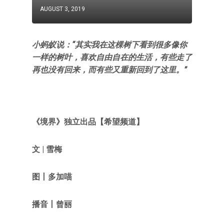
AUGUST 3, 2019
小蚂蚁说：“其实我在这棵树下看到很多像你
一样的树叶，喜欢自由自在的生活，有些走了
再也没有回来，而有些又重新回到了这里。”
《境界》独立出品
【希望频道】
文 | 雪梅
图
丨
多加喵
播音丨曾丽