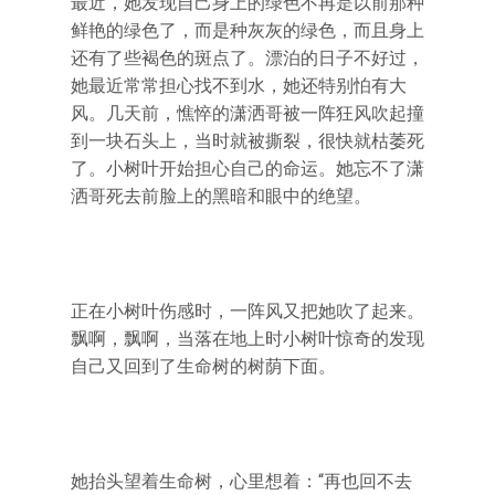
最近，她发现自己身上的绿色不再是以前那种
鲜艳的绿色了，而是种灰灰的绿色，而且身上
还有了些褐色的斑点了。漂泊的日子不好过，
她最近常常担心找不到水，她还特别怕有大
风。几天前，憔悴的潇洒哥被一阵狂风吹起撞
到一块石头上，当时就被撕裂，很快就枯萎死
了。小树叶开始担心自己的命运。她忘不了潇
洒哥死去前脸上的黑暗和眼中的绝望。
正在小树叶伤感时，一阵风又把她吹了起来。
飘啊，飘啊，当落在地上时小树叶惊奇的发现
自己又回到了生命树的树荫下面。
她抬头望着生命树，心里想着：“再也回不去