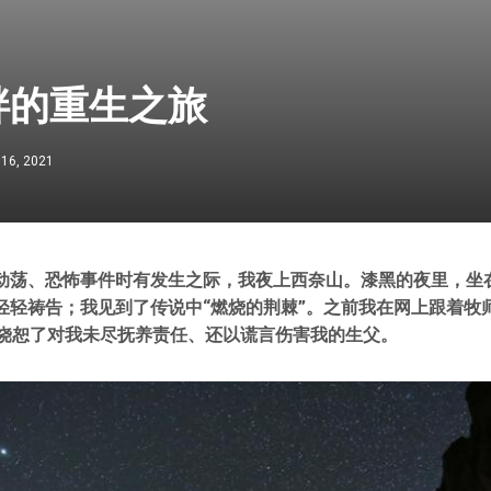
畔的重生之旅
 16, 2021
动荡、恐怖事件时有发生之际，我夜上西奈山。漆黑的夜里，坐
轻轻祷告；我见到了传说中“燃烧的荆棘”。之前我在网上跟着牧
我饶恕了对我未尽抚养责任、还以谎言伤害我的生父。