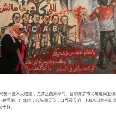
埃及局势一直不太稳定，尤其是西奈半岛。首都开罗市民每逢周五
一种惯例。广场内，砖头满天飞，口号震天响；100米以外的街
受干扰。