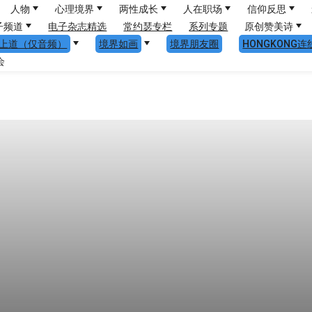
人物
心理境界
两性成长
人在职场
信仰反思
子频道
电子杂志精选
常约瑟专栏
系列专题
原创赞美诗
上道（仅音频）
境界如画
境界朋友圈
HONGKONG连
会