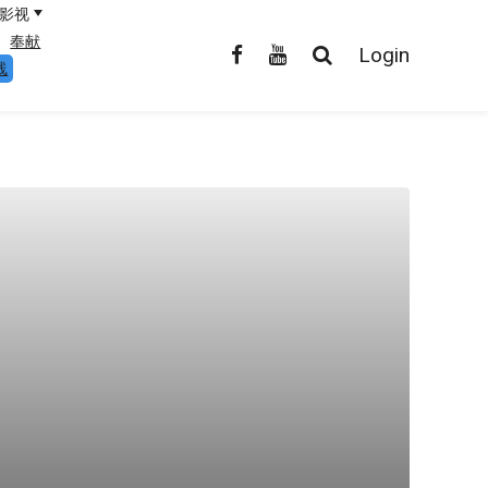
影视
奉献
Login
线