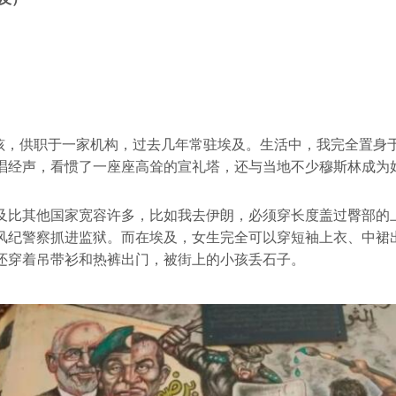
”女孩，供职于一家机构，过去几年常驻埃及。生活中，我完全置身
唱经声，看惯了一座座高耸的宣礼塔，还与当地不少穆斯林成为
及比其他国家宽容许多，比如我去伊朗，必须穿长度盖过臀部的
风纪警察抓进监狱。而在埃及，女生完全可以穿短袖上衣、中裙
还穿着吊带衫和热裤出门，被街上的小孩丢石子。