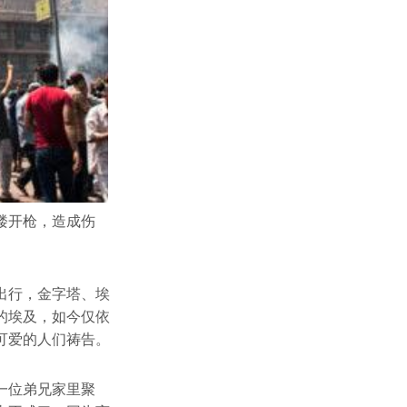
楼开枪，造成伤
出行，金字塔、埃
的埃及，如今仅依
可爱的人们祷告。
一位弟兄家里聚