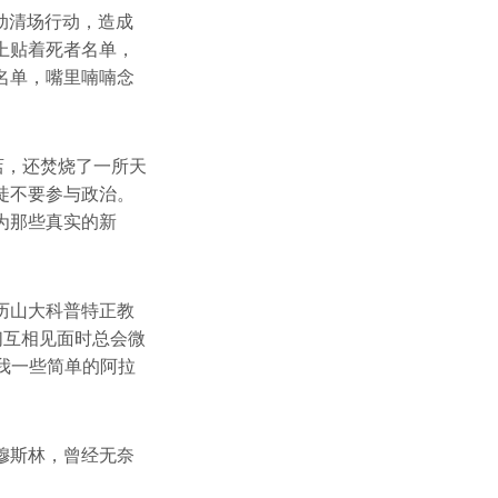
发动清场行动，造成
上贴着死者名单，
名单，嘴里喃喃念
店，还焚烧了一所天
徒不要参与政治。
为那些真实的新
历山大科普特正教
们互相见面时总会微
教我一些简单的阿拉
穆斯林，曾经无奈