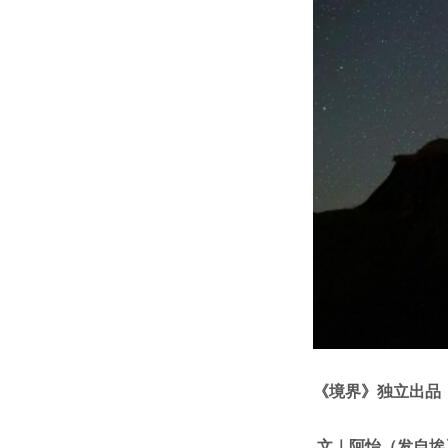
《境界》独立出品
文｜阿怡（发自埃