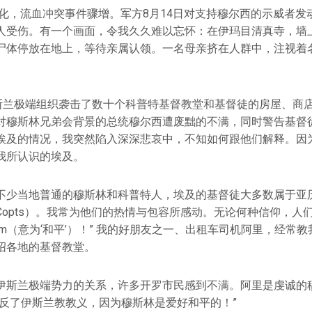
恶化，流血冲突事件骤增。军方8月14日对支持穆尔西的示威者
人受伤。有一个画面，令我久久难以忘怀：在伊玛目清真寺，墙
尸体停放在地上，等待亲属认领。一名母亲挤在人群中，注视着
伊斯兰极端组织袭击了数十个科普特基督教堂和基督徒的房屋、商
对穆斯林兄弟会背景的总统穆尔西遭废黜的不满，同时警告基督
埃及的情况，我突然陷入深深悲哀中，不知如何跟他们解释。因
我所认识的埃及。
不少当地普通的穆斯林和科普特人，埃及的基督徒大多数属于亚
Copts）。我常为他们的热情与包容所感动。无论何种信仰，人
lem（意为‘和平’）！” 我的好朋友之一、出租车司机阿里，经常
绍各地的基督教堂。
伊斯兰极端势力的关系，许多开罗市民感到不满。阿里是虔诚的
违反了伊斯兰教教义，因为穆斯林是爱好和平的！”