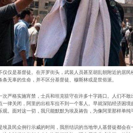
不仅仅是基督徒。在开罗街头，武装人员甚至胡乱朝附近的居民
条条无辜的生命，并不区分基督徒、穆斯林或是世俗派。
一次严格实施宵禁，士兵和坦克驻守在许多十字路口。人们不敢
点一律关闭，阿里的出租车拉不到一个客人。早就深陷经济困境
乐观。面对这一切，我只能默默为埃及祷告，为像阿里那样单纯
是埃及民众例行示威的时间，我所结识的当地华人基督徒都会在