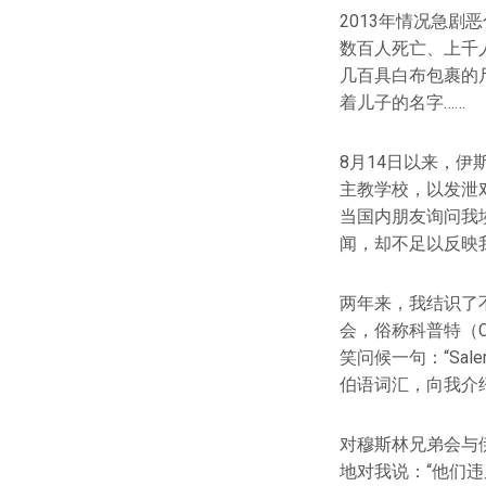
2013年情况急剧
数百人死亡、上千
几百具白布包裹的
着儿子的名字……
8月14日以来，
主教学校，以发泄
当国内朋友询问我
闻，却不足以反映
两年来，我结识了
会，俗称科普特（
笑问候一句：“Sa
伯语词汇，向我介
对穆斯林兄弟会与
地对我说：“他们