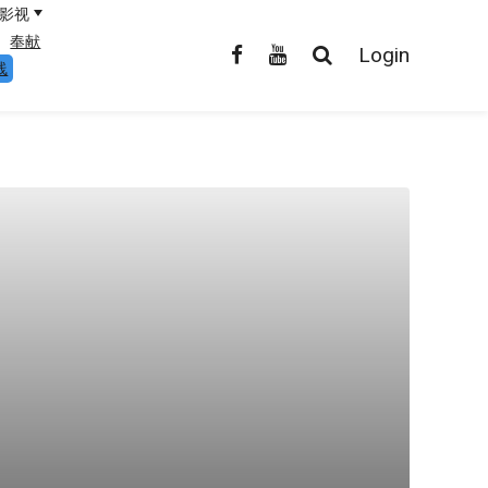
影视
奉献
Login
线