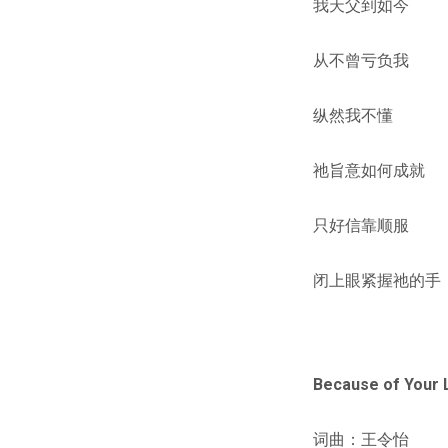
我天父到如今
从不曾亏负我
纵然我不懂
祂旨意如何成就
只好信靠顺服
闭上眼紧握祂的手
Because of You
词曲：王令怡