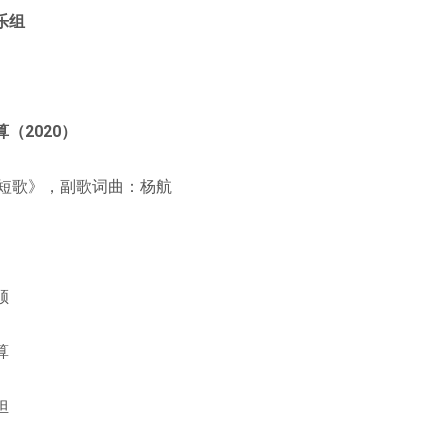
乐组
（2020）
·短歌》，副歌词曲：杨航
顺
算
担