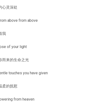
的心灵深处
from above from above
着我
se of your light
你而来的生命之光
entle touches you have given
温柔的抚慰
owering from heaven