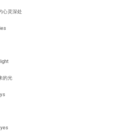
的心灵深处
ies
light
来的光
eys
eyes