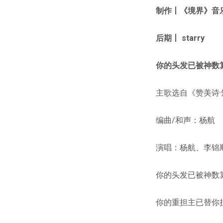
制作丨
《境界》音
后期丨 starry
你的头发已被神数算
主歌选自《赞美诗
编曲/和声：杨航
演唱：杨航、李锦
你的头发已被神数
你的重担主已替你