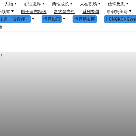
人物
心理境界
两性成长
人在职场
信仰反思
子频道
电子杂志精选
常约瑟专栏
系列专题
原创赞美诗
上道（仅音频）
境界如画
境界朋友圈
HONGKONG连
会