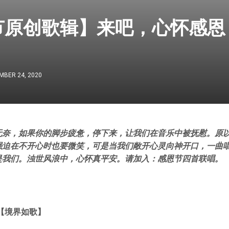
节原创歌辑】来吧，心怀感恩
MBER 24, 2020
无奈，如果你的脚步疲惫，停下来，让我们在音乐中被抚慰。原
强迫在不开心时也要微笑，可是当我们敞开心灵向神开口，一曲
是我们。浊世风浪中，心怀真平安。请加入：感恩节四首联唱。
【境界如歌】