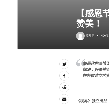
【感恩
赞美！
境界君
NOVE
如果你的表情
律法，好像被
扶持被建立的
《境界》独立出品