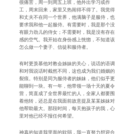
很痛苦，周一到周五上班，他外出学习或作
工，周末回来，家里又热闹得不得了。我觉得
和丈夫不在同一个世界，他满脑子是服侍，也
要求我和他一起服侍。有需要时，我是那个没
有眼力劲儿的侍女；不需要时，我是没有存在
感的空气。我开始在身份感上恍惚，不知道该
怎么做一个妻子、信徒和服侍者。
有时更羡慕他对教会姊妹的关心，说话的语调
和对我说话时截然不同，这也成为我们婚姻的
裂痕。特别是同为服侍者的姊妹，他们似乎更
能聊到一块。有一年，他带领一场十天的夏令
营，简直成了全世界最忙的人，全家人都要围
着他转，还总是在我面前故意提及某某姊妹对
他帮助最大。那段时间，每天抱孩子的我，心
里对他已经不报任何希望。
神真的知道我里面的软弱，我一直努力想迎合