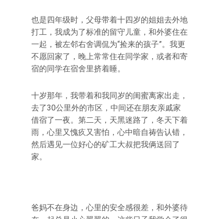
也是四年级时，父母带着十四岁的姐姐去外地
打工，我成为了标准的留守儿童，和外婆住在
一起，被左邻右舍调侃为“捡来的孩子”。我更
不愿回家了，晚上常常住在同学家，或者和寄
宿的同学在宿舍里挤着睡。
十岁那年，我带着和我同岁的闺蜜离家出走，
去了30公里外的市区，中间还在朋友亲戚家
借宿了一夜。第二天，天黑迷路了，冬天下着
雨，心里又愧疚又害怕，心中暗自祷告认错，
然后遇见一位好心的矿工大叔把我俩送回了
家。
爸妈不在身边，心里的安全感很差，和外婆待