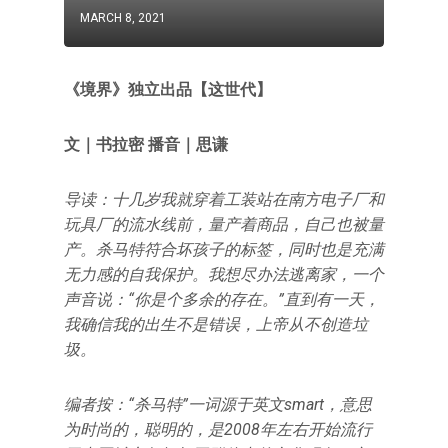
MARCH 8, 2021
《境界》独立出品【这世代】
文｜书拉密
播音｜思谦
导读：十几岁我就穿着工装站在南方电子厂和
玩具厂的流水线前，量产着商品，自己也被量
产。杀马特符合坏孩子的标签，同时也是充满
无力感的自我保护。我想尽办法逃离家，一个
声音说：“你是个多余的存在。”直到有一天，
我确信我的出生不是错误，上帝从不创造垃
圾。
编者按：“杀马特”一词源于英文smart，意思
为时尚的，聪明的，是2008年左右开始流行