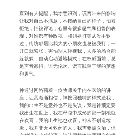
直到有人提醒，我才意识到，谎言带来的影响
让我对自己不满意，不接纳自己的样子，怕被
拒绝，怕被评论；心里有很多怒气和粗鲁的表
现，对谁都有种敌视，和姐姐打架从没手软
过，街坊邻居比我大的小朋友也总被我打；一
开口就紧张，害怕别人轻视我，人多的场合能
躲就躲，自动启动遁地模式；在权威面前，总
是声音颤抖、语无伦次。谎言践踏了我的梦想
和勇气。
神通过网络藉着一位牧师关于内在医治的讲
座，让我渐渐相信，神按照独特的样式造我，
我的出生不是意外也不是失误，我是神预定要
我出生在世上，我在母腹中成形的那一刻祂就
在欢喜，我的出生祂也欢喜，神从不创造垃
圾，我并非无可救药的人，我需要被医治，但