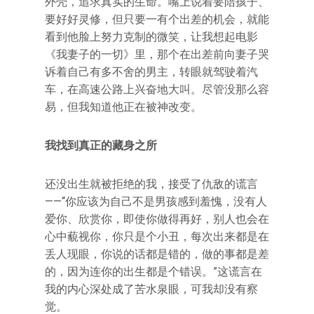
外壳，追求真实的生命。嘴上说着要陪孩子、
要好好灵修，但只要一有个出差的机会，就能
看到他脸上努力克制的微笑，让我想起电影
《我妻子的一切》里，那个在出差前向妻子哭
诉着自己有多不舍的男主，转眼就驾驶着汽
车，在高速公路上兴奋地大叫。尽管没那么容
易，但我知道他正在被神改变。
我找到真正的藏身之所
还没出生就被拒绝的我，接受了仇敌的谎言
——“你应该为自己不是男孩感到羞愧，没有人
爱你、欣赏你，即使你做得再好，别人也会在
心中藐视你，你只是个小丑，每次出来都是在
丢人现眼，你说的话都是错的，做的事都是差
的，因为连你的出生都是个错误。”这谎言在
我的内心深处成了苦水泉眼，可我却没有察
觉。