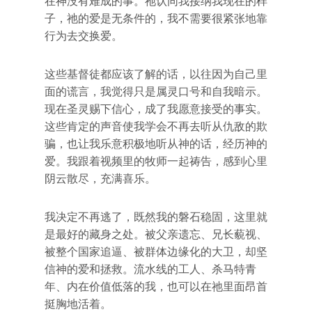
在神没有难成的事。祂认同我接纳我现在的样
子，祂的爱是无条件的，我不需要很紧张地靠
行为去交换爱。
这些基督徒都应该了解的话，以往因为自己里
面的谎言，我觉得只是属灵口号和自我暗示。
现在圣灵赐下信心，成了我愿意接受的事实。
这些肯定的声音使我学会不再去听从仇敌的欺
骗，也让我乐意积极地听从神的话，经历神的
爱。我跟着视频里的牧师一起祷告，感到心里
阴云散尽，充满喜乐。
我决定不再逃了，既然我的磐石稳固，这里就
是最好的藏身之处。被父亲遗忘、兄长藐视、
被整个国家追逼、被群体边缘化的大卫，却坚
信神的爱和拯救。流水线的工人、杀马特青
年、内在价值低落的我，也可以在祂里面昂首
挺胸地活着。