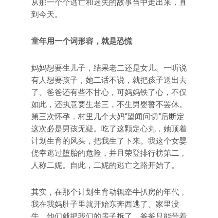
从那一个个逃亡和迷失的故事当中走出来，直
到今天。
童年用一个词形容，就是恐慌
妈妈想要生儿子，结果老二还是女儿。一听说
有人想要孩子，她二话不说，就把孩子送出去
了。爸爸还有些不甘心，可妈妈铁了心，不仅
如此，还执意要生老三，不生男婴誓不罢休。
第三次怀孕，村里几个大妈“望闻问切”后断定
这次必是男孩无疑。吃了这颗定心丸，她顶着
计划生育的风头，把我生了下来。我这个女婴
侥幸逃过堕胎的危险，并且荣登排行榜第二，
人称二妮。自此，二妮的逃亡之路开始了。
其实，在那个计划生育动辄牵牛扒房的年代，
我在我妈肚子里就开始东奔西逃了。家里没
牛，他们就把我们的房子拆了。爸爸只能带着