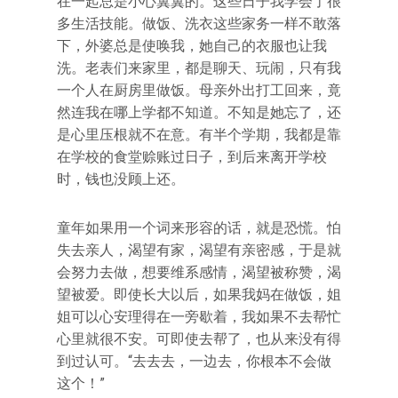
在一起总是小心翼翼的。这些日子我学会了很
多生活技能。做饭、洗衣这些家务一样不敢落
下，外婆总是使唤我，她自己的衣服也让我
洗。老表们来家里，都是聊天、玩闹，只有我
一个人在厨房里做饭。母亲外出打工回来，竟
然连我在哪上学都不知道。不知是她忘了，还
是心里压根就不在意。有半个学期，我都是靠
在学校的食堂赊账过日子，到后来离开学校
时，钱也没顾上还。
童年如果用一个词来形容的话，就是恐慌。怕
失去亲人，渴望有家，渴望有亲密感，于是就
会努力去做，想要维系感情，渴望被称赞，渴
望被爱。即使长大以后，如果我妈在做饭，姐
姐可以心安理得在一旁歇着，我如果不去帮忙
心里就很不安。可即使去帮了，也从来没有得
到过认可。“去去去，一边去，你根本不会做
这个！”