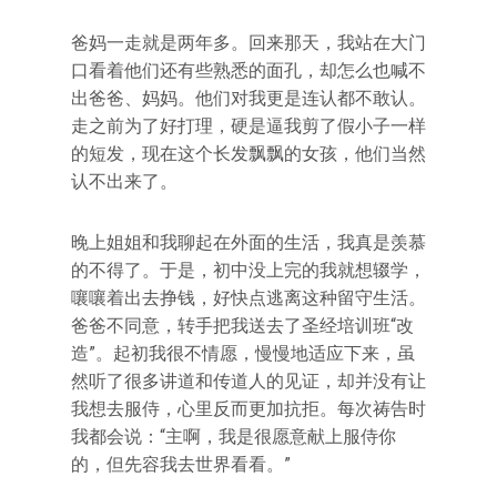
爸妈一走就是两年多。回来那天，我站在大门
口看着他们还有些熟悉的面孔，却怎么也喊不
出爸爸、妈妈。他们对我更是连认都不敢认。
走之前为了好打理，硬是逼我剪了假小子一样
的短发，现在这个长发飘飘的女孩，他们当然
认不出来了。
晚上姐姐和我聊起在外面的生活，我真是羡慕
的不得了。于是，初中没上完的我就想辍学，
嚷嚷着出去挣钱，好快点逃离这种留守生活。
爸爸不同意，转手把我送去了圣经培训班“改
造”。起初我很不情愿，慢慢地适应下来，虽
然听了很多讲道和传道人的见证，却并没有让
我想去服侍，心里反而更加抗拒。每次祷告时
我都会说：“主啊，我是很愿意献上服侍你
的，但先容我去世界看看。”