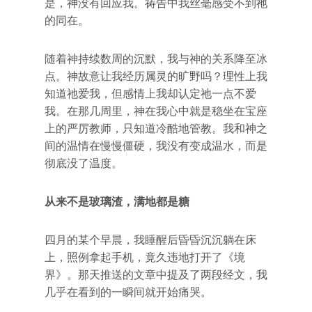
是，神没有回应我。祷告中我丝毫感受不到祂
的同在。
随着神持续数周的沉默，我与神的关系降至冰
点。神故意让我经历属灵的旷野吗？理性上我
知道祂爱我，但感情上我却认定祂一点不爱
我。在那几周里，神在我心中就是稳坐在宝座
上的严厉教师，只知道冷酷地管教。我和神之
间的温情在慢慢僵硬，我没有变成温水，而是
彻底没了温度。
从来不是玻璃渣，满地都是糖
四月的某个早晨，我睡醒后昏昏沉沉躺在床
上，照例拿起手机，竟久违地打开了《境
界》。那天推送的文章中提及了两段经文，我
几乎在看到的一瞬间就开始痛哭。