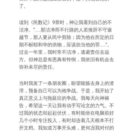
了。
读到《民数记》9章时，神让我看到自己的不
洁净。“……那洁净而不行路的人若推辞不守逾
越节，那人要从民中剪除；因为他在所定的日
期不献耶和华的供物，应该担当他的罪……”。
过去一年里，我时常不洁净，逃避责任去远
方。但神总是有恩典有怜悯，我依旧有机会去
弥补未尽的责任。
当时我发了一条朋友圈，盼望能炼去身上的渣
滓，预备自己可以为祂争战。于是，我开始了
真正意义上与拖延症的争战。我每天向神祷
告，希望这一天让我有动手写论文的力气。不
过我的状态却起起伏伏，有时能坐在电脑前好
几个小时专注投入，有时却连着几天根本不打
开文档。我知道万事开头难，更何况我对付的