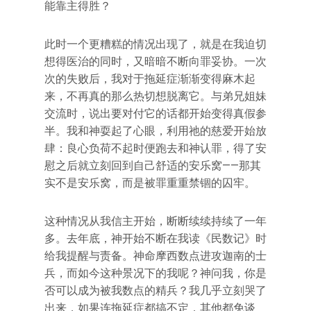
能靠主得胜？
此时一个更糟糕的情况出现了，就是在我迫切
想得医治的同时，又暗暗不断向罪妥协。一次
次的失败后，我对于拖延症渐渐变得麻木起
来，不再真的那么热切想脱离它。与弟兄姐妹
交流时，说出要对付它的话都开始变得真假参
半。我和神耍起了心眼，利用祂的慈爱开始放
肆：良心负荷不起时便跑去和神认罪，得了安
慰之后就立刻回到自己舒适的安乐窝——那其
实不是安乐窝，而是被罪重重禁锢的囚牢。
这种情况从我信主开始，断断续续持续了一年
多。去年底，神开始不断在我读《民数记》时
给我提醒与责备。神命摩西数点进攻迦南的士
兵，而如今这种景况下的我呢？神问我，你是
否可以成为被我数点的精兵？我几乎立刻哭了
出来，如果连拖延症都搞不定，其他都免谈