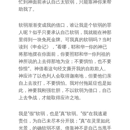
忙到神面前承认自己太软弱，只能靠神你来帮
助我了。
软弱渐渐变成我的借口，谁让我是个软弱的罪
人呢？似乎只要承认自己软弱，我就能在神那
里得到一块免死金牌。可我真的软弱吗？当时
读到《申命记》，“看哪，耶和华—你的神已
将那地摆在你面前，你要照耶和华—你列祖的
神所说的上去得那地为业；不要惧怕，也不要
惊惶”。神借着这句经文撕开我的自欺欺人。
神应许了以色列人会取得迦南地，但要他们亲
自上去攻打，不要惧怕。我对付拖延症也是如
此，神要我刚强壮胆，不以软弱为借口，自己
上去争战，才能取得应许之地。
我是“假”软弱，也是“真”软弱。“假”在我逃避
责任，为自己未尽本分开脱；“真”在灵里如此
光景，的确软弱不堪。倚靠神不是自己当甩手