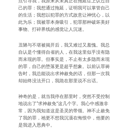
点引导我，我原来从未真正在拖延症上认过自
己的罪：我想通过拖延，证明我可以掌管自己
的生活；我想以犯罪的方式故意让神忧心，以
此为乐；我被罪本身吸引，犯罪那种破坏美好
事物、打碎界线的感觉让人沉迷。
丑陋与不堪被揭开后，我又难过又羞愧。我总
自认是个懂得自省的人，在我这里似乎没有隐
而未现的罪。但事实是，不止有太多隐而未现
的罪，自己的堕落更是超乎想象。以前认罪祷
告时，我总能说出求神赦免的话，但那一次我
却始终没法开口，我跪在那里说不出话。
神奇的是，就当我停在那里时，突然不受控制
地说出了“求神赦免”这几个字。我心中感激非
常，因为我知道这是圣灵的带领。神不止赦免
了我的罪，祂更不想我沉湎在悔恨中，他要的
是我进入恩典中。