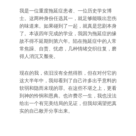
我是一位重度拖延症患者、一位历史学女博
士。这两种身份任选其一，就足够能嗅出悲伤
的味道来。如果碰到了一起，就真是悲剧本身
了。本该四年完成的学业，我因为拖延症的缘
故不得不延期到第六年。陷在拖延症中的人常
常焦躁、自责、忧虑，几种情绪交织往复，磨
得人消沉又颓丧。
现在的我，依旧没有全然得胜，但在对付它的
这大半年中，我却看到了自己许多出乎意料的
软弱和隐而未现的罪。在这些不堪之上，更看
到神的怜悯和恩典。也许费尽一生，我也没法
给出一个有完美结局的见证，但我却渴望把真
实的自己敞开分享出来。