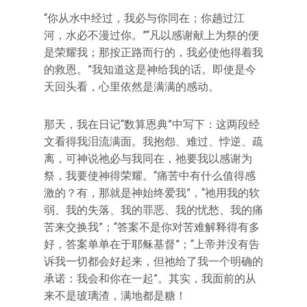
“你从水中经过，我必与你同在；你趟过江
河，水必不漫过你。”“凡以感谢献上为祭的便
是荣耀我；那按正路而行的，我必使他得着我
的救恩。”我知道这是神给我的话。即使是今
天回头看，心里依然是满满的感动。
那天，我在日记“数算恩典”中写下：这两段经
文看得我泪流满面。我抱怨、难过、悖逆、疏
离，可神说祂必与我同在，祂要我以感谢为
祭，我要使神得荣耀。“痛苦中有什么值得感
激的？有，那就是神始终爱我”，“祂用我的软
弱、我的失落、我的罪恶、我的忧愁、我的痛
苦来交换我”；“答案不是你对苦难解释得有多
好，答案单单在于耶稣基督”；“上帝并没有告
诉我一切都会好起来，但祂给了我一个明确的
承诺：我会和你在一起”。其实，我面前的从
来不是玻璃渣，满地都是糖！