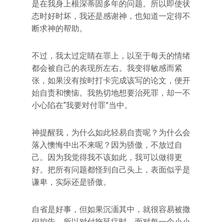
是在我身上根深蒂固多年的问题。所以即使状
态时好时坏，我还是感谢神，也知道一定得不
断求神的帮助。
不过，我太过定睛在罪上，以至于每天的情绪
都会被自己的表现所左右。我变得敏感而紧
张，如果没有按时打卡完成该写的论文，便开
始自责和懊恼。我热切地想要治死罪，却一不
小心陷在“我要对付罪”当中。
神提醒我，为什么如此轻易自责呢？为什么会
落入懊悔中出不来呢？因为骄傲，不放过自
己。因为我觉得我不该如此，我可以做得更
好。把所有问题都怪到自己头上，表面似乎是
谦卑，实际还是骄傲。
自省是好事，但如果沉湎其中，就很容易被撒
但控告。所以对付拖延症时，面对每一个小小