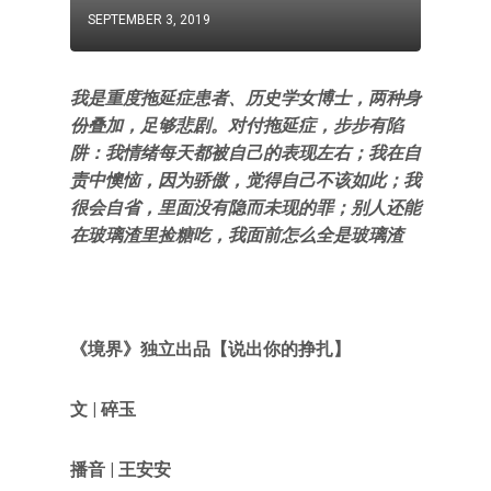
SEPTEMBER 3, 2019
我是重度拖延症患者、历史学女博士，两种身
份叠加，足够悲剧。对付拖延症，步步有陷
阱：我情绪每天都被自己的表现左右；我在自
责中懊恼，因为骄傲，觉得自己不该如此；我
很会自省，里面没有隐而未现的罪；别人还能
在玻璃渣里捡糖吃，我面前怎么全是玻璃渣
《境界》独立出品【说出你的挣扎】
文 | 碎玉
播音 | 王安安