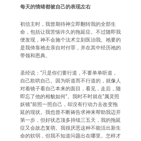
每天的情绪都被自己的表现左右
初信主时，我曾期待神立即翻转我的全部生
命，包括让我苦恼许久的拖延症。不过随即我
便发现，神不会施个法术立刻医治我。祂要的
是我倚靠祂去亲自对付罪，并在其中经历祂的
带领和恩典。
圣经说：“只是你们要行道，不要单单听道，
自己欺哄自己。因为听道而不行道的，就像人
对着镜子看自己本来的面目，看见，走后，随
即忘了他的相貌如何”。我时不时就在“属灵照
妖镜”前照一照自己，却没有行动力去改变拖
延的现状。我也曾不断祷告求神来帮助我迈开
第一步，但好状态顶多持续三五天，我的拖延
症又会故态复萌。我很厌恶这种不能活出新生
命的软弱，但我不知道问题出在哪里。怎样才