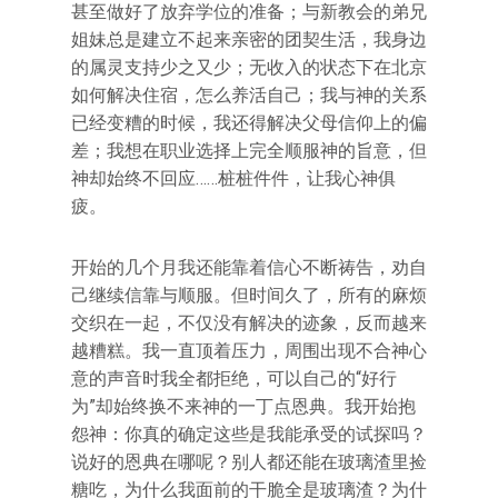
甚至做好了放弃学位的准备；与新教会的弟兄
姐妹总是建立不起来亲密的团契生活，我身边
的属灵支持少之又少；无收入的状态下在北京
如何解决住宿，怎么养活自己；我与神的关系
已经变糟的时候，我还得解决父母信仰上的偏
差；我想在职业选择上完全顺服神的旨意，但
神却始终不回应……桩桩件件，让我心神俱
疲。
开始的几个月我还能靠着信心不断祷告，劝自
己继续信靠与顺服。但时间久了，所有的麻烦
交织在一起，不仅没有解决的迹象，反而越来
越糟糕。我一直顶着压力，周围出现不合神心
意的声音时我全都拒绝，可以自己的“好行
为”却始终换不来神的一丁点恩典。我开始抱
怨神：你真的确定这些是我能承受的试探吗？
说好的恩典在哪呢？别人都还能在玻璃渣里捡
糖吃，为什么我面前的干脆全是玻璃渣？为什