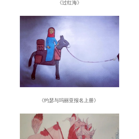
《过红海》
《约瑟与玛丽亚报名上册》