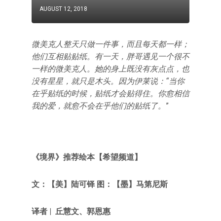
AUGUST 12, 2018
微美克人整天只做一件事，而且每天都一样；
他们互相贴贴纸。有一天，胖哥遇见一个很不
一样的微美克人。她的身上既没有灰点点，也
没有星星，就只是木头。因为伊莱说：“当你
在乎贴纸的时候，贴纸才会贴得住。你愈相信
我的爱，就愈不会在乎他们的贴纸了。
”
《境界》推荐绘本【希望频道】
文：【美】陆可铎 图：【墨】马第尼斯
译者 | 丘慧文、郭恩惠