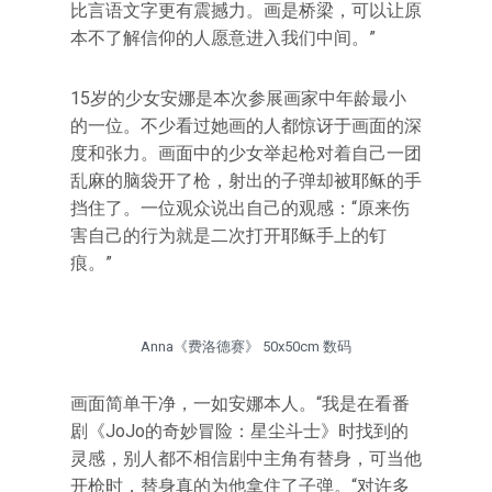
比言语文字更有震撼力。画是桥梁，可以让原
本不了解信仰的人愿意进入我们中间。”
15岁的少女安娜是本次参展画家中年龄最小
的一位。不少看过她画的人都惊讶于画面的深
度和张力。画面中的少女举起枪对着自己一团
乱麻的脑袋开了枪，射出的子弹却被耶稣的手
挡住了。一位观众说出自己的观感：“原来伤
害自己的行为就是二次打开耶稣手上的钉
痕。”
Anna《费洛德赛》 50x50cm 数码
画面简单干净，一如安娜本人。“我是在看番
剧《JoJo的奇妙冒险：星尘斗士》时找到的
灵感，别人都不相信剧中主角有替身，可当他
开枪时，替身真的为他拿住了子弹。“对许多