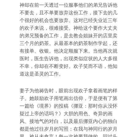
神却在前一天透过一位服事他们的弟兄告诉他
不要去，且不单要放弃这份工作，接下去的几
个很好的机会也要放弃。这对已经失业近三年
的欢子来说，很难接受。神给这个要作大丈夫
的弟兄预备的工作，是去教会姐妹开的店里卖
三个月的奶茶。从最基本的奶茶制作学起，还
有接单、收银。他决定顺服下来。当他再次就
医时，医生告诉他，出现类似症状的人大多很
不幸，你却在不断变好。欢子笑而不语，他知
道这是圣灵的工作。
妻子为他祷告时，眼前出现欢子拿着画笔的样
子。她鼓励欢子用笔画出信仰，于是便有了第
一篇给《境界》的投稿《挪亚：那时你从没怀
疑过上帝的话吗？》大胆的用色、奇异的画
风、接地气的对白，以及最后挪亚内心的独白
都是他过往岁月的写照：在我与神同行的岁月
里，祂从未食言！每一次祂要我做的，回过头