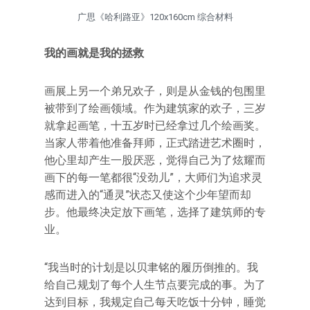
广思《哈利路亚》120x160cm 综合材料
我的画就是我的拯救
画展上另一个弟兄欢子，则是从金钱的包围里
被带到了绘画领域。作为建筑家的欢子，三岁
就拿起画笔，十五岁时已经拿过几个绘画奖。
当家人带着他准备拜师，正式踏进艺术圈时，
他心里却产生一股厌恶，觉得自己为了炫耀而
画下的每一笔都很“没劲儿”，大师们为追求灵
感而进入的“通灵”状态又使这个少年望而却
步。他最终决定放下画笔，选择了建筑师的专
业。
“我当时的计划是以贝聿铭的履历倒推的。我
给自己规划了每个人生节点要完成的事。为了
达到目标，我规定自己每天吃饭十分钟，睡觉