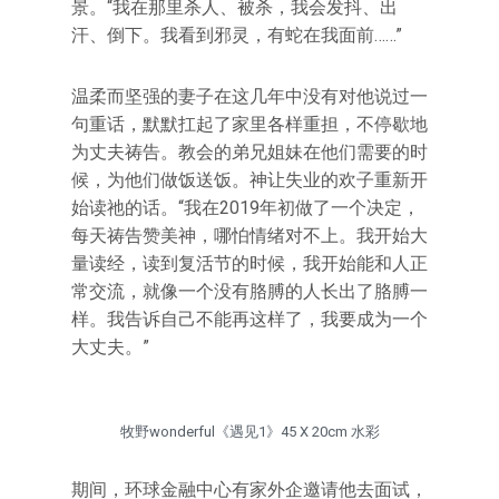
景。“我在那里杀人、被杀，我会发抖、出
汗、倒下。我看到邪灵，有蛇在我面前……”
温柔而坚强的妻子在这几年中没有对他说过一
句重话，默默扛起了家里各样重担，不停歇地
为丈夫祷告。教会的弟兄姐妹在他们需要的时
候，为他们做饭送饭。神让失业的欢子重新开
始读祂的话。“我在2019年初做了一个决定，
每天祷告赞美神，哪怕情绪对不上。我开始大
量读经，读到复活节的时候，我开始能和人正
常交流，就像一个没有胳膊的人长出了胳膊一
样。我告诉自己不能再这样了，我要成为一个
大丈夫。”
牧野wonderful《遇见1》45 X 20cm 水彩
期间，环球金融中心有家外企邀请他去面试，