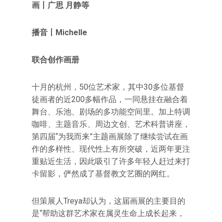
画丨广思 月静等
播音丨Michelle
联合创作画册
十月的杭州，50位艺术家，其中30多位基督
徒画者的近200多幅作品，一同悬挂在融合着
舞台、乐池、剧场的多功能空间里。加上特调
咖啡、主题音乐、周边文创、艺术科普讲座，
第四届“为我而来”主题画展除了继续尝试在画
作的多样性、现代性上有所突破，近两年更注
重贴近生活，因此吸引了许多年轻人赶过来打
卡留影，俨然成了基督教文艺圈的网红。
但策展人Treya却认为，这届画展的主要目的
是“帮助这群艺术家在属灵生命上成长起来，