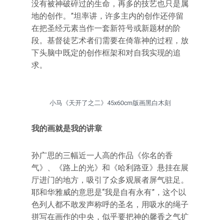
没有被神破碎过的生命，再多的技艺也只是属
地的创作。”坦率讲，许多主内的创作还停留
在把圣经元素当作一套新符号或新题材的阶
段。基督徒艺术者们需要在倚靠神的过程，放
下头脑中既定的创作框架和对自我实现的追
求。
小马《天开了之二》45x60cm版画黑白木刻
我的画就是我的讲章
孙广思的三幅近一人高的作品《你名的香
气》、《路上的光》和《哈利路亚》悬挂在展
厅进门的地方，吸引了众多观展者屏气驻足。
耶和华雅威的意思是“我是自有永有”，这个以
色列人都不敢发声称呼的圣名，用吸水的绳子
拼写在画作的中央，似乎要把神的馨香之气扩