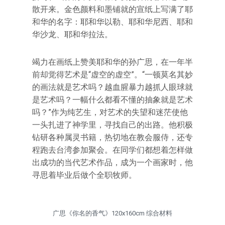
散开来。金色颜料和墨铺就的宣纸上写满了耶
和华的名字：耶和华以勒、耶和华尼西、耶和
华沙龙、耶和华拉法。
竭力在画纸上赞美耶和华的孙广思，在一年半
前却觉得艺术是“虚空的虚空”。“一顿莫名其妙
的画法就是艺术吗？越血腥暴力越抓人眼球就
是艺术吗？一幅什么都看不懂的抽象就是艺术
吗？”作为纯艺生，对艺术的失望和迷茫使他
一头扎进了神学里，寻找自己的出路。他积极
钻研各种属灵书籍，热切地在教会服侍，还专
程跑去台湾参加聚会。在同学们都想着怎样做
出成功的当代艺术作品，成为一个画家时，他
寻思着毕业后做个全职牧师。
广思《你名的香气》120x160cm 综合材料