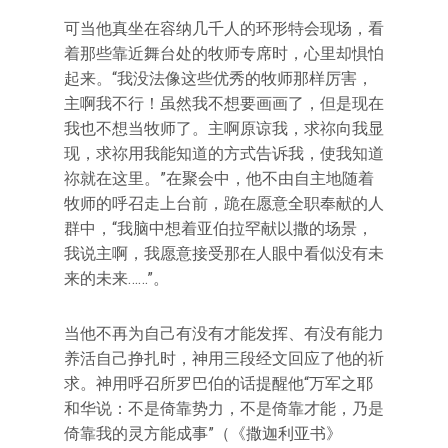
可当他真坐在容纳几千人的环形特会现场，看
着那些靠近舞台处的牧师专席时，心里却惧怕
起来。“我没法像这些优秀的牧师那样厉害，
主啊我不行！虽然我不想要画画了，但是现在
我也不想当牧师了。主啊原谅我，求祢向我显
现，求祢用我能知道的方式告诉我，使我知道
祢就在这里。”在聚会中，他不由自主地随着
牧师的呼召走上台前，跪在愿意全职奉献的人
群中，“我脑中想着亚伯拉罕献以撒的场景，
我说主啊，我愿意接受那在人眼中看似没有未
来的未来……”。
当他不再为自己有没有才能发挥、有没有能力
养活自己挣扎时，神用三段经文回应了他的祈
求。神用呼召所罗巴伯的话提醒他“万军之耶
和华说：不是倚靠势力，不是倚靠才能，乃是
倚靠我的灵方能成事”（《撒迦利亚书》