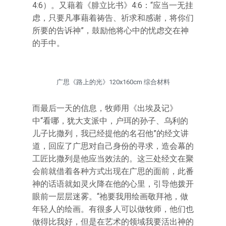
4:6）。又藉着《腓立比书》4:6：“应当一无挂
虑，只要凡事藉着祷告、祈求和感谢，将你们
所要的告诉神”，鼓励他将心中的忧虑交在神
的手中。
广思《路上的光》120x160cm 综合材料
而最后一天的信息，牧师用《出埃及记》
中“看哪，犹大支派中，户珥的孙子、乌利的
儿子比撒列，我已经提他的名召他”的经文讲
道，回应了广思对自己身份的寻求，造会幕的
工匠比撒列是他应当效法的。这三处经文在聚
会前就借着各种方式出现在广思的面前，此番
神的话语就如灵火降在他的心里，引导他拨开
眼前一层层迷雾。“祂要我用绘画敬拜祂，做
年轻人的绘画。有很多人可以做牧师，他们也
做得比我好，但是在艺术的领域我要活出神的