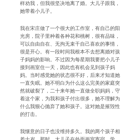
样劝我，但我很坚决地离了婚。大儿子跟我，
她带着小儿子。
我在宋庄做了一个很大的工作室，有自己的阳
光房，院子里种着各种花和桃树，很有品味，
可以自由自在、无拘无束干自己喜欢的事情，
很是开心。有一段时间我根本不去想离婚对孩
子妈妈的影响。不过因为每星期我要把小儿子
接到画室住一天，因此也有机会见到孩子妈
妈。当时感觉她的状态很不好，后来才知道她
一直失眠。她不明白为什么这么完美的家庭突
然就破裂了，二十来年她一直做全职妈妈，守
着这个家，为我和孩子付出很多，她不理解为
什么我狠心抛弃了她和孩子。这对她是摧毁性
的打击。
我惬意的日子也没维持多久。我的两个孩子相
差十岁。那时，大儿子在外面画室寄宿、学