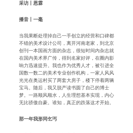
采访丨恩
霖
播音丨一毫
当我果断处理掉自己一手创立的经营和口碑都
不错的美术设计公司，离开河南老家，到北京
创刊一本国画方面的杂志，很短时间内杂志就
在国内美术界广传，得到名家好评，在圈内影
响力迅速提升。我也作为优秀人才，被引进全
国数一数二的美术专业创作机构，一家人风风
光光在奥运村买了两套大房子，楼下停着两辆
宝马。随后，我又脱产读书圆了自己的博士
梦。一路顺风顺水，人生理想基本实现，内心
无比骄傲自豪。谁知，真正的跌落这才开始。
那一年我形同乞丐