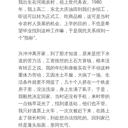
我出生在河南农村，祖上世代务农。1980
年，我上高二，东北大庆油田到我们乡招工，
听说可以转为正式工、吃商品粮，这可是当时
令农村人羡慕的机会。上学的目的，不也是希
望毕业找到这种工作嘛，于是我托关系得到一
个“指标”。
兴冲冲离开家，到了那才知道，原来是挖下水
道的苦力活，工资按挖的土石方算钱，根本没
有转正之说。我的年纪和身板实在干不动这种
重体力劳动，又因水土不服，大病了一场。生
活条件就更不用提了，几十个人挤在一个铁皮
房子里，没法洗澡，身上生满了虱子。于是，
我毅然决定回家。当时还没有手机，来时带的
一点钱早花光了，找到遣送站，他们也不管。
我只好逃票上火车，一次次被赶下来，在路上
走了很长时间，到处想办法找吃的。回到家已
经是蓬头垢面，形同乞丐。