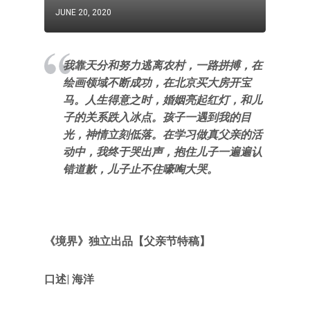
JUNE 20, 2020
我靠天分和努力逃离农村，一路拼搏，在
绘画领域不断成功，在北京买大房开宝
马。人生得意之时，婚姻亮起红灯，和儿
子的关系跌入冰点。孩子一遇到我的目
光，神情立刻低落。在学习做真父亲的活
动中，我终于哭出声，抱住儿子一遍遍认
错道歉，儿子止不住嚎啕大哭。
《
境界
》独立出品
【父亲节特稿
】
口述
| 海洋