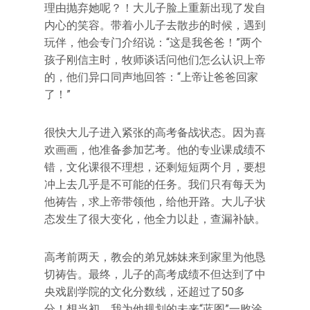
理由抛弃她呢？！大儿子脸上重新出现了发自
内心的笑容。带着小儿子去散步的时候，遇到
玩伴，他会专门介绍说：“这是我爸爸！”两个
孩子刚信主时，牧师谈话问他们怎么认识上帝
的，他们异口同声地回答：“上帝让爸爸回家
了！”
很快大儿子进入紧张的高考备战状态。因为喜
欢画画，他准备参加艺考。他的专业课成绩不
错，文化课很不理想，还剩短短两个月，要想
冲上去几乎是不可能的任务。我们只有每天为
他祷告，求上帝带领他，给他开路。大儿子状
态发生了很大变化，他全力以赴，查漏补缺。
高考前两天，教会的弟兄姊妹来到家里为他恳
切祷告。最终，儿子的高考成绩不但达到了中
央戏剧学院的文化分数线，还超过了50多
分！想当初，我为他规划的未来“蓝图”一败涂