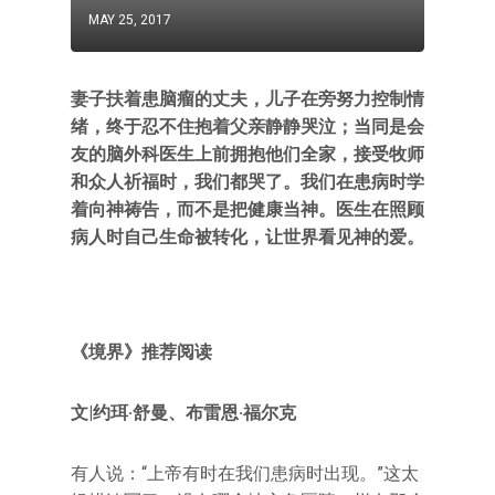
MAY 25, 2017
妻子扶着患脑瘤的丈夫，儿子在旁努力控制情
绪，终于忍不住抱着父亲静静哭泣；当同是会
友的脑外科医生上前拥抱他们全家，接受牧师
和众人祈福时，我们都哭了。我们在患病时学
着向神祷告，而不是把健康当神。医生在照顾
病人时自己生命被转化，让世界看见神的爱。
《境界》推荐阅读
文|约珥·舒曼、布雷恩·福尔克
有人说：“上帝有时在我们患病时出现。”这太