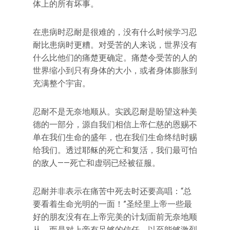
体上的所有坏事。
在患病时忍耐是很难的，没有什么时候学习忍
耐比患病时更糟。对受苦的人来说，世界没有
什么比他们的痛楚更确定。痛楚令受苦的人的
世界缩小到只有身体的大小，或者身体膨胀到
充满整个宇宙。
忍耐不是无奈地顺从。实践忍耐是盼望这种美
德的一部分，源自我们相信上帝仁慈的恩赐不
单在我们生命的盛年，也在我们生命终结时赐
给我们。透过耶稣的死亡和复活，我们最可怕
的敌人——死亡和虚弱已经被征服。
忍耐并非表示在痛苦中死去时还要高唱：“总
要看着生命光明的一面！”圣经里上帝一些最
好的朋友没有在上帝完美的计划面前无奈地顺
从，而是对上帝有足够的信任，以至能够激烈