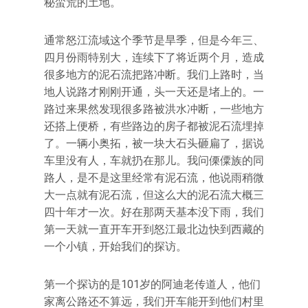
秘蛮荒的土地。
通常怒江流域这个季节是旱季，但是今年三、
四月份雨特别大，连续下了将近两个月，造成
很多地方的泥石流把路冲断。我们上路时，当
地人说路才刚刚开通，头一天还是堵上的。一
路过来果然发现很多路被洪水冲断，一些地方
还搭上便桥，有些路边的房子都被泥石流埋掉
了。一辆小奥拓，被一块大石头砸扁了，据说
车里没有人，车就扔在那儿。我问傈僳族的同
路人，是不是这里经常有泥石流，他说雨稍微
大一点就有泥石流，但这么大的泥石流大概三
四十年才一次。好在那两天基本没下雨，我们
第一天就一直开车开到怒江最北边快到西藏的
一个小镇，开始我们的探访。
第一个探访的是101岁的阿迪老传道人，他们
家离公路还不算远，我们开车能开到他们村里