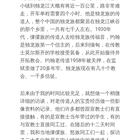
小镇到独龙江大概有将近一百公里，路非常难
走，开车单程需要四个小时。他是独龙族的传
道人，整个中国的独龙族都聚居在独龙江峡谷
的那个乡里，一共有七千人左右。1930年
代，傈僳族的传道人去给独龙族传福音，约翰
是独龙族第一个信主的，后来到缅甸，在传教
士莫尔斯开的学校接受装备，从此开始服侍并
开拓教会。约翰老传道1958年被关押，在监
狱里做了20多年牢。独龙族现在有几十个教
会、一千多信徒。
后来由于我的时间比较充足，就想做一个稍微
详细的访谈，对老传道人的宝贵经历做一些影
像资料的记录。他们许多都曾跟宣教士们有直
接接触，有的是宣教士当年带过的学生，有的
与宣教士直接同工过。在随后的十二天时间
里，我和当地傈僳族、怒族同工们一起，探访