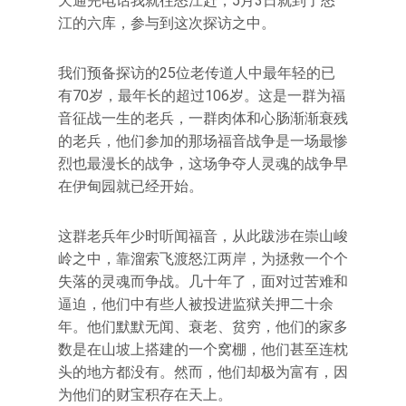
天通完电话我就往怒江赶，5月3日就到了怒
江的六库，参与到这次探访之中。
我们预备探访的25位老传道人中最年轻的已
有70岁，最年长的超过106岁。这是一群为福
音征战一生的老兵，一群肉体和心肠渐渐衰残
的老兵，他们参加的那场福音战争是一场最惨
烈也最漫长的战争，这场争夺人灵魂的战争早
在伊甸园就已经开始。
这群老兵年少时听闻福音，从此跋涉在崇山峻
岭之中，靠溜索飞渡怒江两岸，为拯救一个个
失落的灵魂而争战。几十年了，面对过苦难和
逼迫，他们中有些人被投进监狱关押二十余
年。他们默默无闻、衰老、贫穷，他们的家多
数是在山坡上搭建的一个窝棚，他们甚至连枕
头的地方都没有。然而，他们却极为富有，因
为他们的财宝积存在天上。