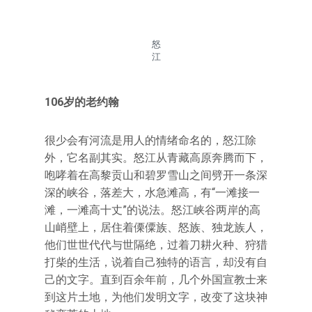
怒
江
106岁的老约翰
很少会有河流是用人的情绪命名的，怒江除
外，它名副其实。怒江从青藏高原奔腾而下，
咆哮着在高黎贡山和碧罗雪山之间劈开一条深
深的峡谷，落差大，水急滩高，有“一滩接一
滩，一滩高十丈”的说法。怒江峡谷两岸的高
山峭壁上，居住着傈僳族、怒族、独龙族人，
他们世世代代与世隔绝，过着刀耕火种、狩猎
打柴的生活，说着自己独特的语言，却没有自
己的文字。直到百余年前，几个外国宣教士来
到这片土地，为他们发明文字，改变了这块神