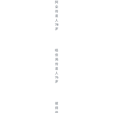
阿
朵
传
道
人
78
岁
唔
倍
局
传
道
人
76
岁
彼
得
传