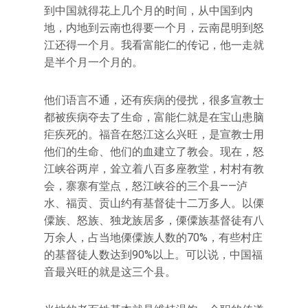
到中国就得花上几个月的时间，从中国到内
地，内地到云南也得要一个月，云南昆明到怒
江还得一个月。我看富能仁的传记，他一走就
是半个月一个月的。
他们语言不通，还有疾病的侵扰，很多宣教士
都被疾病夺去了生命，富能仁就是在宝山患脑
疟疾死的。福音在怒江这么兴旺，是宣教士用
他们的生命、他们的血建立了教会。现在，怒
江峡谷两岸，耸立着八百多座教堂，村村有教
会，寨寨有堂点，怒江峡谷的三个县——泸
水、福贡、贡山约有基督徒十二万多人。以傈
僳族、怒族、独龙族居多，傈僳族基督徒有八
万余人，占当地傈僳族人数的70%，有些村庄
的基督徒人数达到90%以上。可以说，中国福
音最兴旺的就是这三个县。