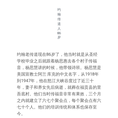
约
翰
传
道
人
86
岁
约翰老传道现在86岁了，他当时就是从圣经
学校毕业之后就跟着杨思惠去各个村子传福
音，杨思慧讲的时候，他带领诗班。杨思慧是
美国宣教士阿兰·库克的中文名字，从1918年
到1947年，他在怒江大峡谷度过了近三十
年，妻子和养女先后病逝，就葬在福贡县的里
吾底村。他们当时传福音非常有果效，三个月
之内就建立了六七个聚会点，每个聚会点有六
七十个人。他们的培训传统和体系也保存至
今。