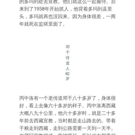
的多玛到处去宣教。他们就这么一起服侍。后
来到了1958年开始抓人，他背着多玛到县里
头，多玛就再也没回来。因为身体很差，一两
年就死在监狱里面了。
邓
干
传
道
人
82
岁
丙中洛有一个老传道邓干八十多岁了，身体很
好，看上去像六十多岁的样子。丙中洛离西藏
大概八九十公里，他六十多岁时，就是二十多
年前去西藏宣教，当时都是走山路去的。带着
干粮走到西藏，走到公路需要一天到一天半。