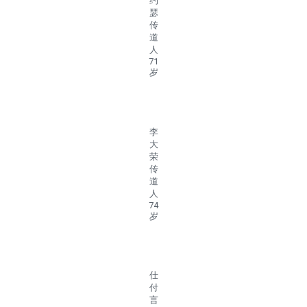
约
瑟
传
道
人
71
岁
李
大
荣
传
道
人
74
岁
仕
付
言