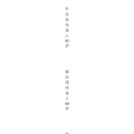
叶
永
前
传
道
人
80
岁
秦
自
理
传
道
人
88
岁