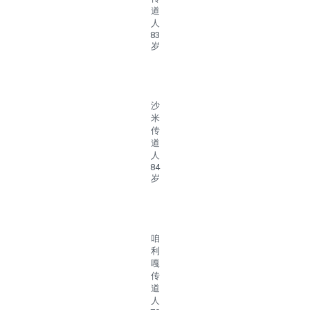
道
人
83
岁
沙
米
传
道
人
84
岁
咱
利
嘎
传
道
人