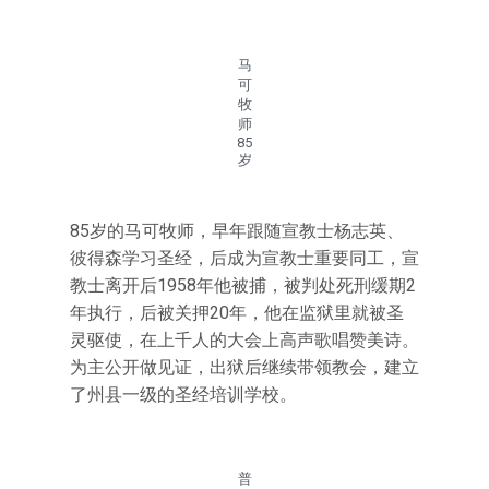
马
可
牧
师
85
岁
85岁的马可牧师，早年跟随宣教士杨志英、
彼得森学习圣经，后成为宣教士重要同工，宣
教士离开后1958年他被捕，被判处死刑缓期2
年执行，后被关押20年，他在监狱里就被圣
灵驱使，在上千人的大会上高声歌唱赞美诗。
为主公开做见证，出狱后继续带领教会，建立
了州县一级的圣经培训学校。
普