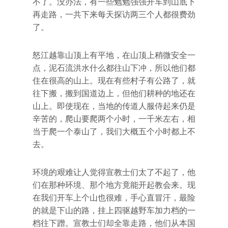
不了。没办法，有一些勉勉强强开车到山底下
再走路，一共下来每天探访两三个人都很费劲
了。
怒江越靠山顶上有平地，在山顶上稍微安全一
点，泥石流洪水什么都往山下冲，所以他们都
住在很高的山上。现在有些村子有公路了，就
往下搬，搬到国道边上，但他们耕种的地还在
山上。即使现在，当地的传道人服侍起来仍是
辛苦的，爬山要爬两个小时，一千米左右，相
当于爬一个泰山了，我们大概五个小时都上不
去。
环境的艰难让人觉得宣教士们太了不起了，他
们在那种环境、那个地方竟能开起教会来。现
在我们开车上个山也很难，手心直冒汗，最险
的就是下山的路，挂上四驱越野车加力档的一
档往下蹭。宣教士们却全靠走路，他们从本国