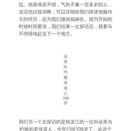
边。他身体还不错，气色不像一百多岁的人，
说话也比较清晰，可以详细给我们讲述他服侍
主的经历，还为我们做祝福祷告。因为开始的
时候时间紧张，我们结束一次探访后，就要马
不停蹄地赶去下一个地方。
达
美
当·
约
翰
传
道
人
106
岁
我们另一个去探访的是独龙江的一位叫达美当
·约翰的老传道人，今年已经106岁了。从这个