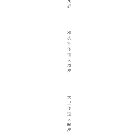
70
岁
邓
扒
社
传
道
人
73
岁
大
卫
传
道
人
86
岁