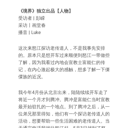
《境界》独立出品【人物】
受访者 | 彭嵘
采访丨画堂春
播音 | Luke
这次来怒江探访老传道人，不是我事先安排
的。原本只是想开车过来顺便到怒江一带做些
了解，因为我看过内地会宣教士富能仁的传
记，在内心激起极大的感触，想多了解一下傈
僳族的近况。
我今年4月份从北京出来，陆陆续续开车走了
将近一个月才到腾冲。腾冲是富能仁当时宣教
最开始驻扎的一个地点。到了腾冲之后，从一
位弟兄那里得知，他们有一个探访老传道人的
活动，想要帮助一些生活困难的老传道人。当