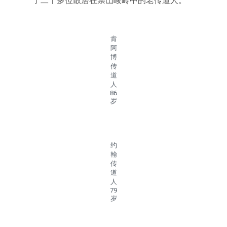
了二十多位散居在崇山峻岭中的老传道人。
肯
阿
博
传
道
人
86
岁
约
翰
传
道
人
79
岁