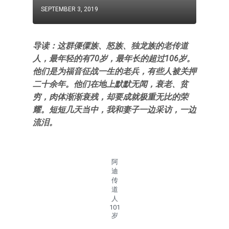
SEPTEMBER 3, 2019
导读：这群傈僳族、怒族、独龙族的老传道
人，最年轻的有70岁，最年长的超过106岁。
他们是为福音征战一生的老兵，有些人被关押
二十余年。他们在地上默默无闻，衰老、贫
穷，肉体渐渐衰残，却要成就极重无比的荣
耀。短短几天当中，我和妻子一边采访，一边
流泪。
阿
迪
传
道
人
101
岁