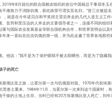
，2019年8月就任的联合国粮农组织的首位中国籍总干事屈冬玉
孜不倦致力于消除饥饿，获此殊荣可谓实至名归。”曾三次被提
 Hall），就是在今年诺贝尔和平奖得主背后奔走的几代人道主义工
饿、贫穷和受压迫的人奔走的主要倡导者之一，连接不同的组织
划署与国际农业发展基金等联合国机构合作，和世界宣明会以及
多年来一直站在抗击饥饿的第一线，并为此走遍了世界各地那些
镜。他说：“我不是为了保护眼睛不被太阳晒伤，而是为了隐藏我
孩子的死亡
埃塞俄比亚之旅，让霍尔第一次与饥饿面对面。1970年代初埃
饥荒卷土重来。1984年11月，当霍尔第一次来到这个国家时，
地干燥的土地上生存。当时已经有20万埃塞俄比亚人死亡，到年