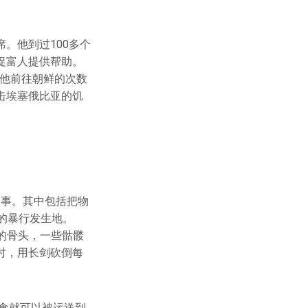
。他到过100多个
促富人提供帮助。
，他前往朝鲜的次数
击埃塞俄比亚的饥
的事。其中包括把物
的暴行发生地。
类的骨头，一些骷髅
时，用长剑砍倒每
粮食就可以被运送到