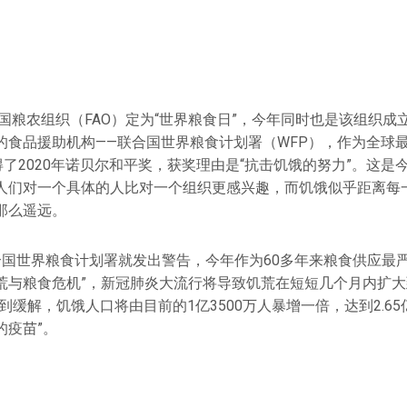
合国粮农组织（FAO）定为“世界粮食日”，今年同时也是该组织成
的食品援助机构——联合国世界粮食计划署（WFP），作为全球
得了2020年诺贝尔和平奖，获奖理由是“抗击饥饿的努力”。这是
人们对一个具体的人比对一个组织更感兴趣，而饥饿似乎距离每
那么遥远。
合国世界粮食计划署就发出警告，今年作为60多年来粮食供应最严
荒与粮食危机”，新冠肺炎大流行将导致饥荒在短短几个月内扩
到缓解，饥饿人口将由目前的1亿3500万人暴增一倍，达到2.65
的疫苗”。