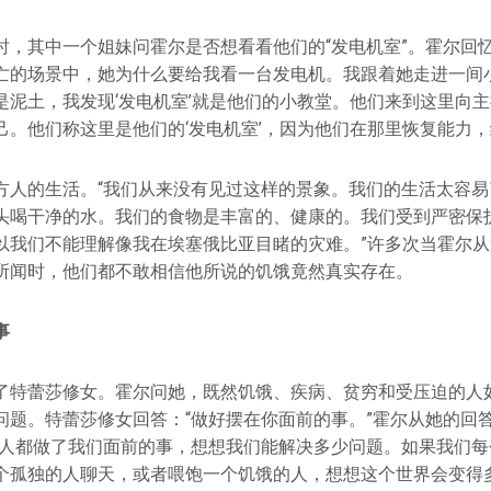
时，其中一个姐妹问霍尔是否想看看他们的“发电机室”。霍尔回忆
亡的场景中，她为什么要给我看一台发电机。我跟着她走进一间
是泥土，我发现‘发电机室’就是他们的小教堂。他们来到这里向
己。他们称这里是他们的‘发电机室’，因为他们在那里恢复能力，
方人的生活。“我们从来没有见过这样的景象。我们的生活太容易
头喝干净的水。我们的食物是丰富的、健康的。我们受到严密保
以我们不能理解像我在埃塞俄比亚目睹的灾难。”许多次当霍尔
所闻时，他们都不敢相信他所说的饥饿竟然真实存在。
事
了特蕾莎修女。霍尔问她，既然饥饿、疾病、贫穷和受压迫的人
问题。特蕾莎修女回答：“做好摆在你面前的事。”霍尔从她的回
有人都做了我们面前的事，想想我们能解决多少问题。如果我们每
个孤独的人聊天，或者喂饱一个饥饿的人，想想这个世界会变得