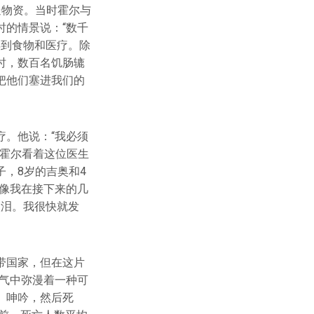
运送物资。当时霍尔与
的情景说：“数千
得到食物和医疗。除
时，数百名饥肠辘
把他们塞进我们的
。他说：“我必须
当霍尔看着这位医生
，8岁的吉奥和4
像我在接下来的几
眼泪。我很快就发
带国家，但在这片
气中弥漫着一种可
、呻吟，然后死