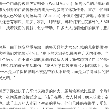
一个由基督教世界宣明会（World Vision）负责运营的营地
修女创办的仁爱传教会的成员一起参与了这项任务。霍尔回忆当时
地人已经涌向阿拉马塔（Alamata）小镇并包围了营地，希望
人还患有痢疾、疟疾、霍乱、肺结核。当我们穿过院落外的人群
手，拽着我们的裤腿，乞求帮助。许多大人抱着他们的孩子，想
解释，由于物资严重短缺，他每天只能为六名饥饿的儿童提供治疗
这样我们才能救活他们。”剩下的大部分饥民将在几天内死去。
几个病人，而不得不忽略其他许多病人时，霍尔想到了自己的孩子
那些饥饿的孩子年龄相仿。“我从衬衫口袋里掏出太阳镜戴上，就
——不是为了保护眼睛不被热带的太阳晒伤，而是为了隐藏我的
况更糟。”
耗尽了那些孩子几乎消失殆尽的体力。虽然埃塞俄比亚是一个热
大，夜间温度会接近冰点。“孩子在哭，女人哭叫，病人咳嗽；空
声。成千上万的人走到了生命的尽头。他们只能躺在那里，受苦