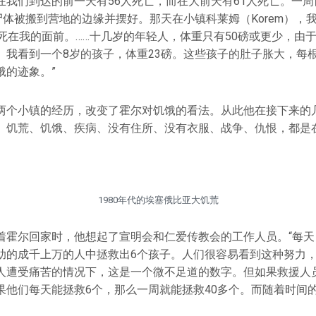
在我们到达的前一天有56人死亡，而在大前天有61人死亡。一
尸体被搬到营地的边缘并摆好。那天在小镇科莱姆（Korem），
子死在我的面前。……十几岁的年轻人，体重只有50磅或更少，由
。我看到一个8岁的孩子，体重23磅。这些孩子的肚子胀大，每
饿的迹象。”
两个小镇的经历，改变了霍尔对饥饿的看法。从此他在接下来的
、饥荒、饥饿、疾病、没有住所、没有衣服、战争、仇恨，都是
1980年代的埃塞俄比亚大饥荒
着霍尔回家时，他想起了宣明会和仁爱传教会的工作人员。“每天
助的成千上万的人中拯救出6个孩子。人们很容易看到这种努力
人遭受痛苦的情况下，这是一个微不足道的数字。但如果救援人
果他们每天能拯救6个，那么一周就能拯救40多个。而随着时间