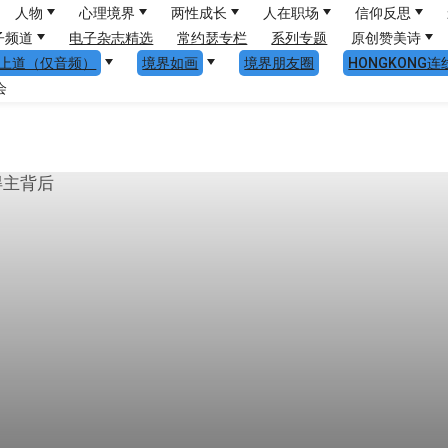
人物
心理境界
两性成长
人在职场
信仰反思
子频道
电子杂志精选
常约瑟专栏
系列专题
原创赞美诗
上道（仅音频）
境界如画
境界朋友圈
HONGKONG连
会