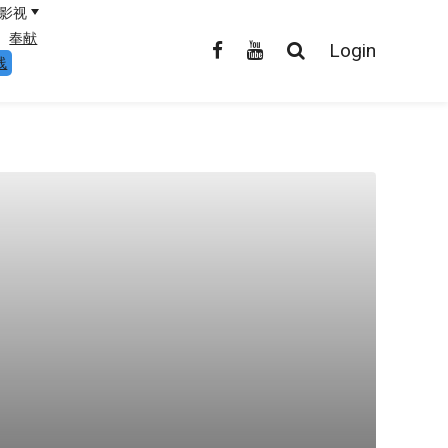
影视
奉献
Login
线