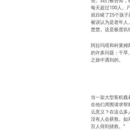
去。我们被告知，
每天超过100人。
就目睹了25个孩
被误认为是老年人
楚楚。这是极度饥
阿拉玛塔和科莱姆
的许多问题：干旱
之旅中遇到的。
当一架大型客机载
在他们周围请求帮
么意义？在这么多
没有人会获救。如
百人得到拯救。”