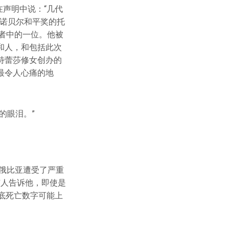
在声明中说：“几代
名诺贝尔和平奖的托
作者中的一位。他被
和人，和包括此次
特蕾莎修女创办的
最令人心痛的地
的眼泪。”
塞俄比亚遭受了严重
有人告诉他，即使是
底死亡数字可能上