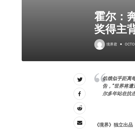
霍尔：奔
奖得主
境界君
OCTOB
饥饿似乎距离每
告，“世界将遭
尔多年站在抗击
《境界》独立出品