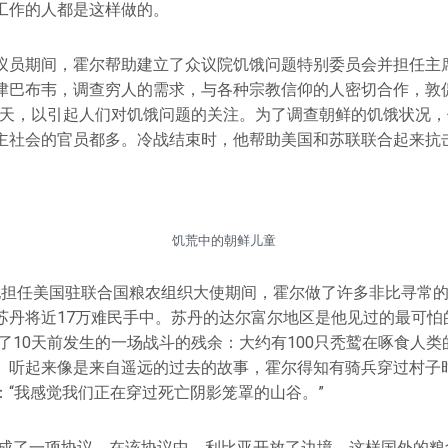
工作的人都是这样做的。
议员期间，霍尔帮助建立了众议院饥饿问题特别委员会并担任主席
津巴布韦，调查穷人的需求，与各种宗教信仰的人密切合作，敦
食22天，以引起人们对饥饿问题的关注。为了调查朝鲜的饥饿状况
主社会的官员都多。冷战结束时，他帮助美国和苏联联合起来抗
饥荒中的朝鲜儿童
5年他担任美国驻联合国粮农组织大使期间，霍尔做了许多非比寻常
苏丹将近17万难民手中。苏丹的达尔富尔地区是他见过的最可怕
到了10天前发生的一场战斗的残余：大约有100只秃鹫在啄食人
。听起来像是来自遥远的过去的故事，霍尔得知有骑兵穿过村子
：“我感觉我们正在穿过死亡阴影笼罩的山谷。”
助促成了一项协议，在该协议中，利比亚开放了边境，这样国外的