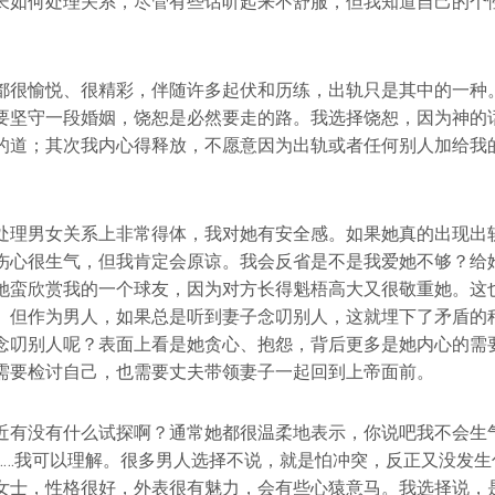
长如何处理关系，尽管有些话听起来不舒服，但我知道自己的个
都很愉悦、很精彩，伴随许多起伏和历练，出轨只是其中的一种
要坚守一段婚姻，饶恕是必然要走的路。我选择饶恕，因为神的
的道；其次我内心得释放，不愿意因为出轨或者任何别人加给我
处理男女关系上非常得体，我对她有安全感。如果她真的出现出
伤心很生气，但我肯定会原谅。我会反省是不是我爱她不够？给
她蛮欣赏我的一个球友，因为对方长得魁梧高大又很敬重她。这
。但作为男人，如果总是听到妻子念叨别人，这就埋下了矛盾的
念叨别人呢？表面上看是她贪心、抱怨，背后更多是她内心的需
需要检讨自己，也需要丈夫带领妻子一起回到上帝面前。
近有没有什么试探啊？通常她都很温柔地表示，你说吧我不会生
……我可以理解。很多男人选择不说，就是怕冲突，反正又没发生
女士，性格很好，外表很有魅力，会有些心猿意马。我选择说，