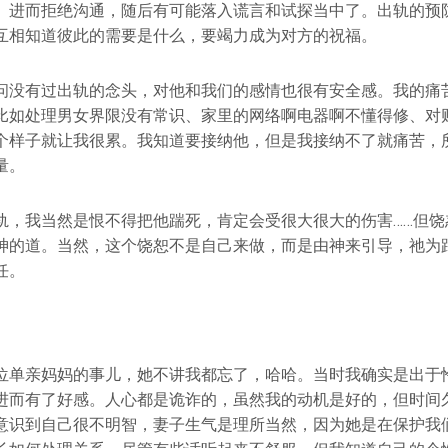
、进而拒绝沟通，随后有可能落入谎言和试探当中了。出轨的预
互相知道彼此的需要是什么，要竭力成为对方的祝福。
问没有过出轨的念头，对他和我们的感情也很有安全感。我的痛
比如处理男女界限没有常识、家里的网络啊电器啊不懂得修、对
个样子就让我很累。我知道要接纳他，但是我接纳不了就痛苦，
量。
轨，我当然是恨不得把他踹死，肯定会受很大很大的伤害……但饶
神的道。当然，这个饶恕不是自己来做，而是由神来引导，祂为
任。
位单亲妈妈的事儿，她不讲我都忘了，哈哈。当时我确实是出于
进而有了好感。人心都是诡诈的，虽然我的动机是好的，但时间
意识到自己很不明智，妻子生气是理所当然，因为她是在保护我