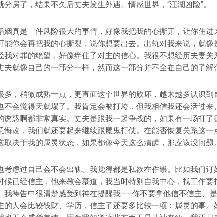
就分房了，结果不久后丈夫发生外遇。情感世界，“江湖凶险”。
婚姻真是一件风险很大的事情，好像我把我的心撕开，让你住进
可能你会再把我的心撕裂，说你想要出去。出轨对我来说，就像
经我对罪的绝望，好像绊住了对主的信心。我很不想经历夫妻关
丈夫就像自己的一部分一样，然而这一部分并不全在自己的了解
很多，稍微成熟一点，更直面这个世界的败坏，越来越多认识到
也不会觉得天就塌了。我肯定会被打垮，但我相信我还会活过来
的诱惑啊都非常真实。丈夫是跟我一起争战的，如果有一场打了
意悔改，我们就还要起来继续跟魔鬼打仗。在能否恢复关系这一
这取决于我的属灵状态，如果都像今天这么清醒，那应该没问题
也考虑过自己会不会出轨。我觉得都是私欲在作祟。比如我们订
时候已经信主，他来教会慕道，我当时特别自我中心，找工作要
。我祷告中很清楚感受到神在提醒我——你不要拿他信不信主、
主的人会比较钱财、学历，信主了还要多比较一项：属灵的事。