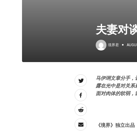
夫妻对
境界君
AUGUS
马伊琍文章分手，
露在光中是对关系
面对肉体的软弱，
《境界》
独立出品