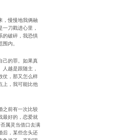
来，慢慢地我俩融
是一刀戳进心里，
系的破碎，我恐惧
范围内。
自己的罪。如果真
。人越是跟随主，
败仗，那又怎么样
点上，我可能比他
。
婚之前有一次比较
找最好的，恋爱就
是否属灵当借口去满
婚后，某些念头还