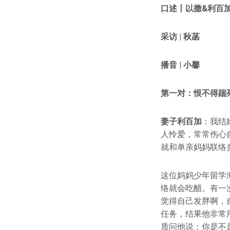
口述丨以撒&利百加
采访 |
秋菡
播音 | 小馨
第一对：恨不得踹
妻子利百加
：我结
人怜爱，常常伤心
就和单亲妈妈联络
这位妈妈少年留学
络就会吃醋。有一
觉得自己发胖啊，
任务，结果他非常
质问他说：你是不