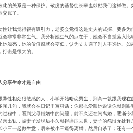
彼此的关系是一种保护。敬虔的基督徒长辈也鼓励我们这样做。
帝交账了。
女性让我觉得很有吸引力，老婆会觉得这是丈夫的试探、要多为
就会非常非常生气。我分析她生气的点在于，她会不自觉落入比
比她漂亮，她的价值感就会变低，认为丈夫选了别人不选她。如
，打击是很大的。
人分享生命才是自由
跟异性相处很敏感的人，小学开始暗恋男生，到高一就跟我现在
多聊几句，我就会在日记里写狠话：你那么爱跟她说话你就别跟
的过程中，看到父母婚姻中的问题，前不久还在闹离婚，逐渐令
父亲出轨，被妻子发现后不久就得癌症去世，妻子的怨恨无处释
和小三一起做生意，后来被小三逼得离婚，然后自杀了；还有一