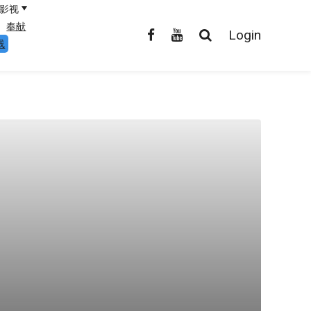
影视
奉献
Login
线