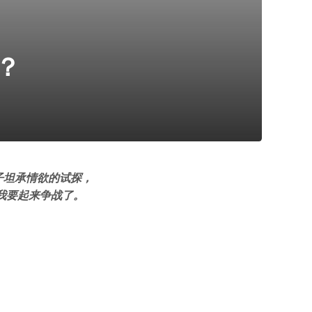
？
子坦承情欲的试探，
我要起来争战了。