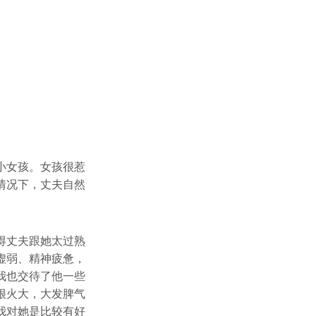
小女孩。女孩很惹
情况下，丈夫自然
得丈夫跟她太过熟
虚弱、精神疲惫，
我也交待了他一些
很火大，大发脾气
我对她是比较有好