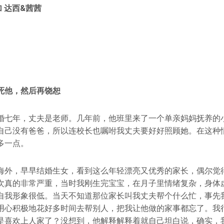
 达西&茜茜
死他，然后再饶恕
婚七年，丈夫是老师。几年前，他班里来了一个单亲妈妈抚养的
自己没有爸爸，所以连校长也嘱咐我丈夫要好好照顾她。在这种
多一点。
海外，早早结婚生女，看到这么年轻漂亮又优秀的家长，偶尔觉
次真的非常严重，当时我刚生完宝宝，在月子里情绪复杂，身体
自我形象很低。当天不知道那位家长叫我丈夫帮个什么忙，事先
用心积极地花好多时间去帮别人，把我让他做的家事都忘了。我
是喜欢上人家了？没想到，他解释解释着就自己坦白说，确实，