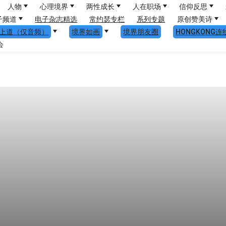
人物
心理境界
两性成长
人在职场
信仰反思
子频道
电子杂志精选
常约瑟专栏
系列专题
原创赞美诗
上道（仅音频）
境界如画
境界朋友圈
HONGKONG连
会