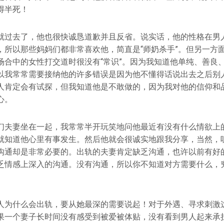
得半死！
就过去了，他也很快诚恳道歉并且反省。说实话，他的性格在男
，所以那些妈妈们都非常喜欢他，简直是“师奶杀手”。但另一方
场合中的女性打交道时很没有“常识”。因为我知道他单纯、善良
以我常常需要接纳他的许多错误是因为他不懂得话说出去之后别
人肯定会有试探，但我知道他是不敢做的，因为我对他的信仰和
心。
们夫妻坐在一起，我常常半开玩笑地问他最近有没有什么情欲上
就知道他心里有事发生。然后他就会很诚实地跟我分享，当然，
沟通却是非常必要的。出轨的夫妻肯定缺乏沟通，也许以前有好
乏情感上深入的沟通。没有沟通，所以你不知道对方需要什么，
人为什么会出轨，要从她最深的需要说起！对于外遇、寻求刺激
果一个妻子长时间没有感受到被爱被体贴，没有看到男人起来承