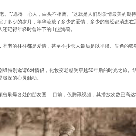
老。”,“愿得一心人，白头不相离。”这就是人们对爱情最美的期
跎了多少的岁月，年华流放了多少的爱情，多少的曾经都消逝在
人还记得年轻时曾许下的山盟海誓。
，苍老的往往都是爱情，甚至不少恋人最后是以平淡、失色的狼
剧组特别邀请6对情侣，化妆变老感受穿越50年后的时光之旅。
是极深的心灵触动。
频曾刷爆各处的朋友圈……目前，仅腾讯视频，其播放次数已高达2