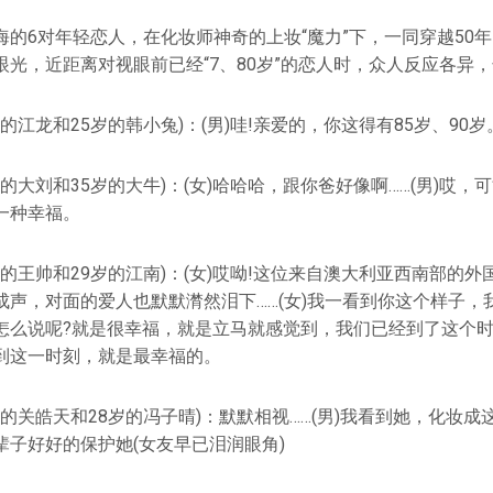
海的6对年轻恋人，在化妆师神奇的上妆“魔力”下，一同穿越50
眼光，近距离对视眼前已经“7、80岁”的恋人时，众人反应各异
的江龙和25岁的韩小兔)：(男)哇!亲爱的，你这得有85岁、90岁
岁的大刘和35岁的大牛)：(女)哈哈哈，跟你爸好像啊……(男)哎
一种幸福。
岁的王帅和29岁的江南)：(女)哎呦!这位来自澳大利亚西南部的
成声，对面的爱人也默默潸然泪下……(女)我一看到你这个样子，
怎么说呢?就是很幸福，就是立马就感觉到，我们已经到了这个时
到这一时刻，就是最幸福的。
岁的关皓天和28岁的冯子晴)：默默相视……(男)我看到她，化妆
辈子好好的保护她(女友早已泪润眼角)