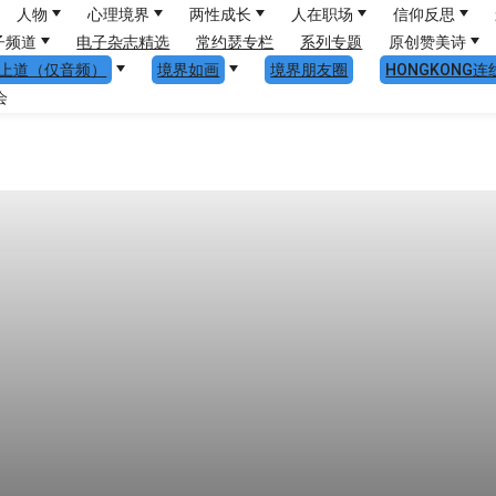
人物
心理境界
两性成长
人在职场
信仰反思
子频道
电子杂志精选
常约瑟专栏
系列专题
原创赞美诗
上道（仅音频）
境界如画
境界朋友圈
HONGKONG连
会