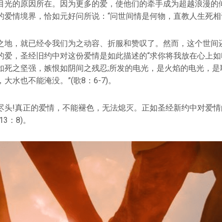
目光的原因所在。因为更多的爱，使他们的牵手成为超越浪漫的
的爱情境界，恰如元好问所说：“问世间情是何物，直教人生死相
之地，就已经令我们为之动容、折服和赞叹了。然而，这个世间
的爱，圣经旧约中对这份爱情是如此描述的“求你将我放在心上如
如死之坚强，嫉恨如阴间之残忍;所发的电光，是火焰的电光，是
大水也不能淹没。”(歌8：6-7)。
尽头!真正的爱情，不能褪色，无法熄灭。正如圣经新约中对爱情
3：8)。