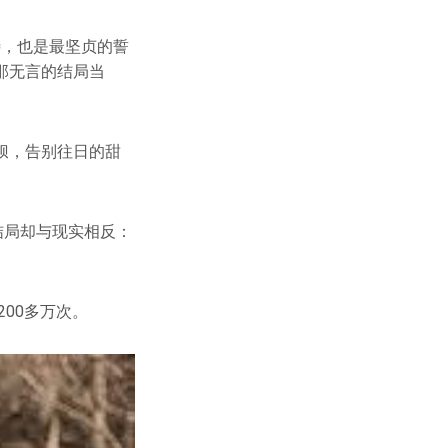
待，也是最坚贞的誓
那无言的结局当
狈，告别往日的甜
结局却与现实相反：
00多万次。