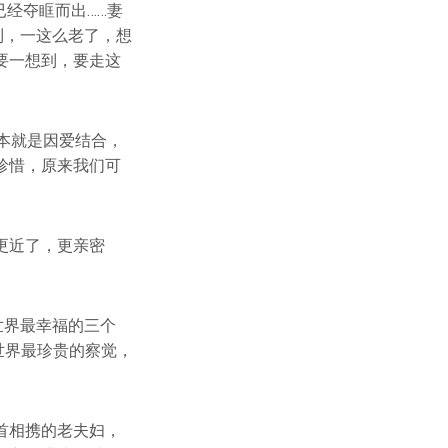
已经夺眶而出……妻
到，一这么老了，想
要一想到，要走这
原本就是因爱结合，
珍惜，原来我们可
更近了，更亲密
世界最幸福的三个
;世界最珍贵的察觉，
首相携的老夫妇，