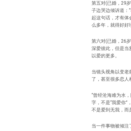
第五对(已婚，29
子边哭边倾诉道：
起这句话，才有体
么多年，就得好好
第六对(已婚，26
深爱彼此，但是当
以爱的更多。
当镜头视角以变老
了，甚至很多恋人
“曾经沧海难为水
字，不是“我爱你”
不是爱到无我，而
当一件事物被倾注