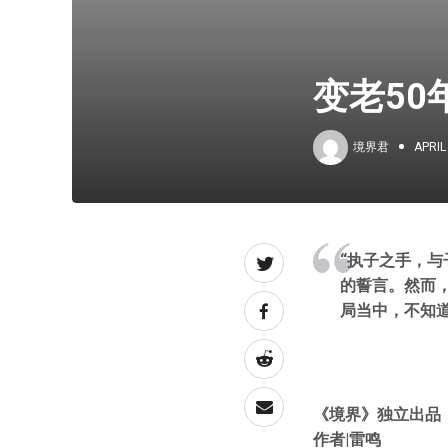
变老5
境界君
APRIL
“执子之手，与
的誓言。然而
局当中，不知
《境界》独立出品
作者|雷鸣