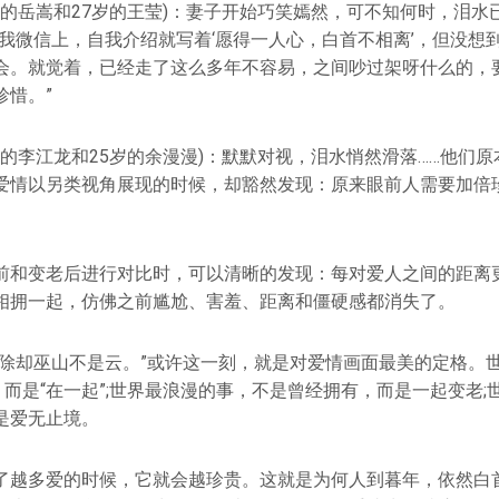
岁的岳嵩和27岁的王莹)：妻子开始巧笑嫣然，可不知何时，泪水
“我微信上，自我介绍就写着‘愿得一人心，白首不相离’，但没想
会。就觉着，已经走了这么多年不容易，之间吵过架呀什么的，
珍惜。”
岁的李江龙和25岁的余漫漫)：默默对视，泪水悄然滑落……他们
爱情以另类视角展现的时候，却豁然发现：原来眼前人需要加倍
前和变老后进行对比时，可以清晰的发现：每对爱人之间的距离
相拥一起，仿佛之前尴尬、害羞、距离和僵硬感都消失了。
，除却巫山不是云。”或许这一刻，就是对爱情画面最美的定格。
，而是“在一起”;世界最浪漫的事，不是曾经拥有，而是一起变老
是爱无止境。
了越多爱的时候，它就会越珍贵。这就是为何人到暮年，依然白