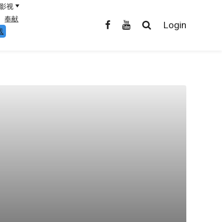
影视
奉献
Login
线