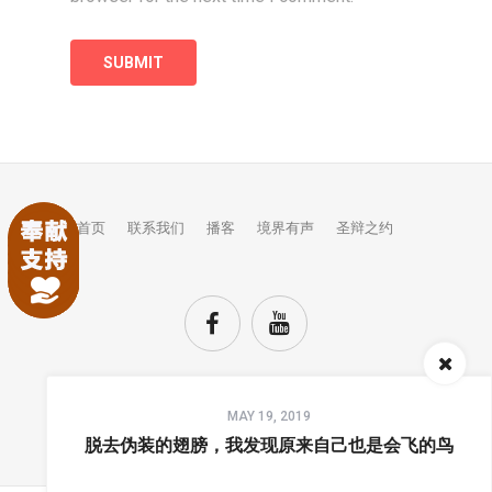
首页
联系我们
播客
境界有声
圣辩之约
Audio
MAY 19, 2019
Player
TOP
脱去伪装的翅膀，我发现原来自己也是会飞的鸟