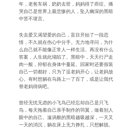
年，老爸车祸，奶奶去世，妈妈得了癌症。痛
哭自己是世界上最悲惨的人，坠入幽深的黑暗
中苦不堪言。
失去爱又渴望爱的自己，盲目开始了一段恋
情，不久就在伤心中分手。无力地寻问，为什
么自己就不能像正常人一样生活。再没有什么
答案，人生就此塌陷了。黑暗中，天天行尸走
肉一般，抑郁在身体中蔓延。回家时还要假装
自己一切都好，只为了逗老妈开心，让老妈放
心。有时想躺在马路上一了百了，或是让我代
替老妈得病吧。
曾经无忧无虑的小飞鸟已经忘却自己是只飞
鸟，每天拖着自己亲手制作的羽翼，做着别人
眼中的自己。漩涡般的黑暗越吸越深，一天又
一天的消沉，躺在床上无力挣扎，只想解脱。