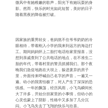
微风中有她稚嫩的歌声，阳光下有她玩耍的身
影。然而，快乐的时光如此短暂，美好的日子
随着黑夜的降临被打破。
因家族的重男轻女，爸妈熬不住爷爷奶奶的冷
眼相待，带着刚入小学的我来到远方的海边打
工。期间妈妈怀上二胎打电话给家里报喜，没
想到亲戚查到了公共电话的地点，在不准生二
胎的年代，带着村里的警员抓捕我们。那个夜
晚我们急促地跑在大坝上，躲进废弃的房子
里，外面传来呼喊自己名字的声音，一遍又一
遍。幼小的我害怕极了，对人产生了深深的恐
惧感。一年的飘荡，经历风雨，小飞鸟瞬间长
大了许多，开始分担家里的小事情，但幼小的
心灵也蒙上了阴影，性格中又多加了几分沉
闷。小飞鸟失去了飞翔的快乐与欣喜。