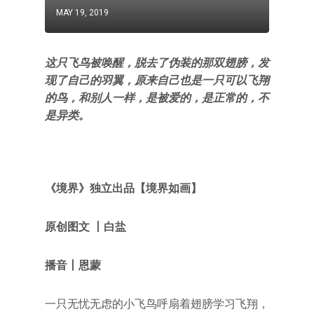
MAY 19, 2019
这只飞鸟被唤醒，脱去了伪装的那双翅膀，发
现了自己的羽翼，原来自己也是一只可以飞翔
的鸟，和别人一样，是被爱的，是正常的，不
是异类。
《境界》
独立出品【境界如画
】
原创图文 丨白盐
播音丨恩蒙
一只无忧无虑的小飞鸟呼扇着翅膀学习飞翔，