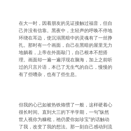
在大一时，因着朋友的见证接触过福音，但自
己并没有信靠。黑夜中，主轻声的呼唤不停地
环绕在耳边，使沉溺黑暗中的灵魂有了一丝挣
扎。那时有一个画面，自己在黑暗的屋里无力
地躺着，上帝在外面敲门，自己根本不想搭
理。画面却一遍一遍浮现在脑海，加上之前听
过的只言片语，本已了无生气的自己，慢慢的
有了些嘈杂，也有了些生息。
但我的心已如被热铁烙惯了一般，这样硬着心
很长时间。直到大三的下半学期，一句“纵然
世人视你为糠秕，祂仍爱你如珍宝”的话触动
了我，改变了我的想法。那一刻自己感动到流