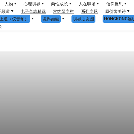
人物
心理境界
两性成长
人在职场
信仰反思
子频道
电子杂志精选
常约瑟专栏
系列专题
原创赞美诗
上道（仅音频）
境界如画
境界朋友圈
HONGKONG连
会