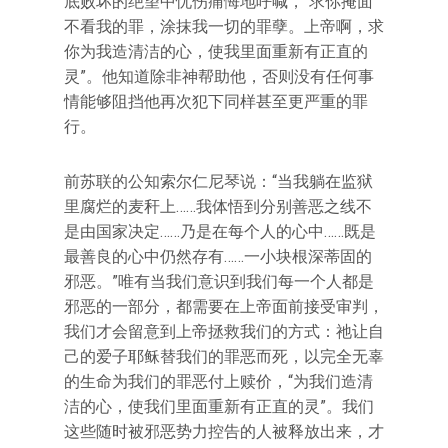
底败坏的绝望中忧伤痛悔地呼喊，“求你掩面
不看我的罪，涂抹我一切的罪孽。上帝啊，求
你为我造清洁的心，使我里面重新有正直的
灵”。他知道除非神帮助他，否则没有任何事
情能够阻挡他再次犯下同样甚至更严重的罪
行。
前苏联的公知索尔仁尼琴说：“当我躺在监狱
里腐烂的麦秆上……我体悟到分别善恶之线不
是由国家决定……乃是在每个人的心中……既是
最善良的心中仍然存有……一小块根深蒂固的
邪恶。”唯有当我们意识到我们每一个人都是
邪恶的一部分，都需要在上帝面前接受审判，
我们才会留意到上帝拯救我们的方式：祂让自
己的爱子耶稣替我们的罪恶而死，以完全无辜
的生命为我们的罪恶付上赎价，“为我们造清
洁的心，使我们里面重新有正直的灵”。我们
这些随时被邪恶势力控告的人被释放出来，才