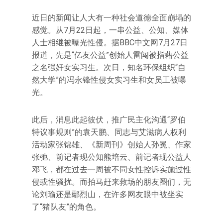
近日的新闻让人大有一种社会道德全面崩塌的
感觉。从7月22日起，一串公益、公知、媒体
人士相继被曝光性侵。据BBC中文网7月27日
报道，先是“亿友公益”创始人雷闯被指藉公益
之名强奸女实习生。次日，知名环保组织“自
然大学”的冯永锋性侵女实习生和女员工被曝
光。
此后，消息此起彼伏，推广民主化沟通“罗伯
特议事规则”的袁天鹏、同志与艾滋病人权利
活动家张锦雄、《新周刊》创始人孙冕、作家
张弛、前记者现公知熊培云、前记者现公益人
邓飞，都在过去一周被不同女性控诉实施过性
侵或性骚扰。而拍马赶来救场的朋友圈们，无
论刘瑜还是鄢烈山，在许多网友眼中被坐实
了“猪队友”的角色。