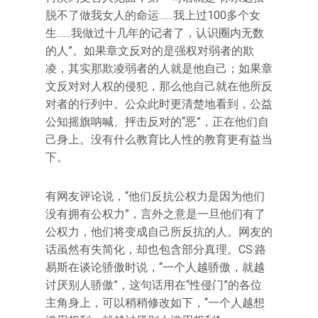
脱不了做我女人的命运……我上过100多个女
生……我做过十几年的记者了，认识圈内无数
的人”。如果章文反对的是强权对弱者的欺
凌，其实那欺凌弱者的人就是他自己；如果章
文反对对人权的侵犯，那么他自己就在他所反
对者的行列中。公众此时更清楚地看到，公益
公知摇旗呐喊、抨击反对的“恶”，正在他们自
己身上。没有什么教育比人性的教育更有益当
下。
有网友评论说，“他们反抗公权力是因为他们
没有拥有公权力”，言外之意是一旦他们有了
公权力，他们将变成自己所反抗的人。网友的
话虽然有失简化，却也包含部分真理。CS·路
易斯在谈论骄傲时说，“一个人越骄傲，就越
讨厌别人骄傲”，这句话用在“性侵门”的各位
主角身上，可以稍稍修改如下，“一个人越想