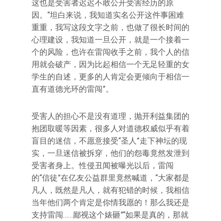
这也是受害者迟迟不敢公开受害经历的原
因。“坦白来说，我知道实名公开这件事困难
重重，我写这段文字之前，也做了很长时间的
心理建设，我知道一旦公开，就是一个接着一
个的风险，也许在雷闯收手之前，我个人的信
用就会破产，因为比起相信一个无足轻重的女
学生的自述，更多的人肯定会更倾向于相信一
直有道德光环的雷闯”。
受害人的担心不是没有道理，抛开利益集团的
抱团取暖等因素，很多人对道德权威似乎有着
盲目的迷信，不愿意接受“圣人”走下神坛的现
实，一旦迷信被拆穿，他们的怨毒竟然发泄到
受害者身上。性侵丑闻被曝光以后，雷闯
的“信徒”在亿友公益群里竟然喊道，“大家都是
凡人，既然是凡人，就有犯错的时候，我相信
当年他们两个肯定是你情我愿的！那么我还是
支持雷闯……鄙视这个婊砸”“如果是真的，那就