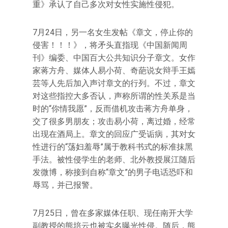
重》承认了自己多次对女性实施性侵犯。
7月24日，另一名女生发帖《章文，停止你的
侵害！！！》，将矛头直指现《中国新闻周
刊》编委、中国百大公共知识分子章文。女作
家蒋方舟、媒体人易小荷、奇葩说女辩手王嫣
芸等人先后加入声讨章文的行列。不过，章文
对这些指控大多否认，声称所谓的性关系是当
时的“你情我愿”，反而借机攻击蒋方舟单身，
交了很多男朋友；攻击易小荷，离过婚，经常
出现在酒局上。章文的回应广受诟病，其对女
性进行的“荡妇羞辱”属于教科书式的标准抹黑
手法。被性侵学生的老师、北外教授展江随后
发微博，称接到自称“章文”的男子电话恐吓和
辱骂，并已报警。
7月25日，曾在多家媒体任职、现任南开大学
副教授的熊培云也被实名曝光性侵。随后，熊