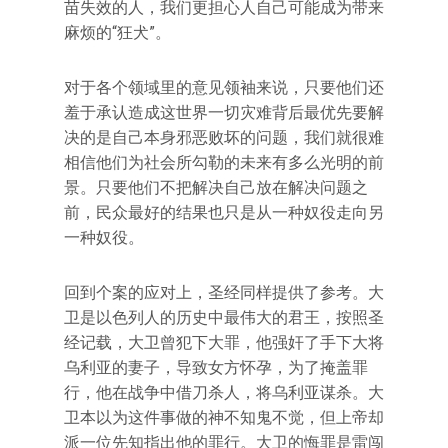
苗失效的人，我们更担心人自己可能成为带来
麻烦的“狂犬”。
对于各个领域里的意见领袖来说，只要他们还
羞于承认造成这世界一切灾难背后最优先要解
决的是自己本身邪恶败坏的问题，我们就很难
相信他们为社会所勾勒的未来有多么光明的前
景。只要他们不把解决自己放在解决问题之
前，民众最好的结果也只是从一种奴役走向另
一种奴役。
回到个案的应对上，圣经同样提供了参考。大
卫是以色列人的历史中最伟大的君王，按照圣
经记载，大卫曾犯下大罪，他强奸了手下大将
乌利亚的妻子，导致女方怀孕，为了掩盖罪
行，他在战争中借刀杀人，将乌利亚谋杀。大
卫本以为这件事做的神不知鬼不觉，但上帝却
派一位先知指出他的罪行。大卫的悔罪是雷闯