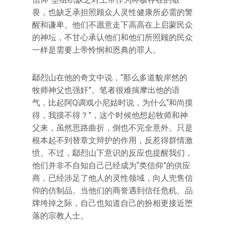
畏，也缺乏承担照顾众人灵性健康所必需的警
醒和谦卑。他们不愿意走下高高在上启蒙民众
的神坛，不甘心承认他们和他们所照顾的民众
一样是需要上帝怜悯和恩典的罪人。
鄢烈山在他的奇文中说，“那么多道貌岸然的
牧师神父也强奸”。笔者很难揣摩出他的语
气，比起阿Q调戏小尼姑时说，为什么“和尚摸
得，我摸不得？”，这个时候他想起牧师和神
父来，虽然思路曲折，倒也不完全意外。只是
根本起不到替章文辩护的作用，反惹得群情激
愤。不过，鄢烈山下意识的反应也提醒我们，
他们并非不自知自己已经成为“类信仰”的供应
商，已经涉足了他人的灵性领域，向人兜售信
仰的仿制品。当他们的商誉遇到信任危机、品
牌垮掉之际，自己也知道自己的扮相更接近堕
落的宗教人士。