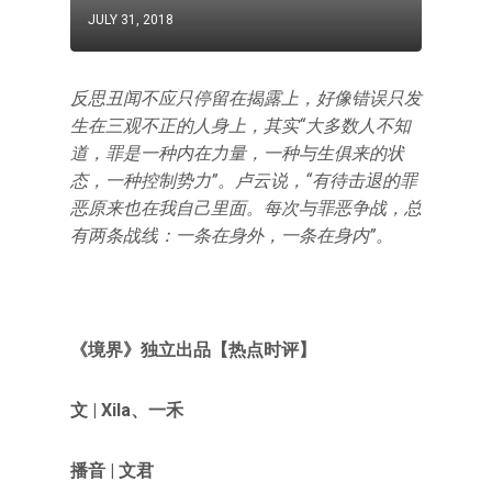
JULY 31, 2018
反思丑闻不应只停留在揭露上，好像错误只发
生在三观不正的人身上，其实“大多数人不知
道，罪是一种内在力量，一种与生俱来的状
态，一种控制势力”。卢云说，“有待击退的罪
恶原来也在我自己里面。每次与罪恶争战，总
有两条战线：一条在身外，一条在身内”。
《境界》独立出品【热点时评】
文 |
Xila、一禾
播音 | 文君