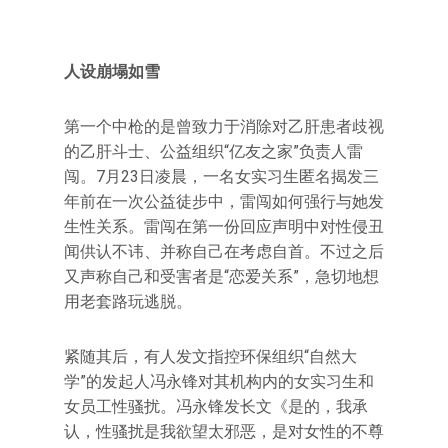
人设崩塌如雪
第一个中枪的是曾致力于消除对乙肝患者歧视
的乙肝斗士、公益组织“亿友之家”负责人雷
闯。7月23日凌晨，一名女实习生匿名揭发三
年前在一次公益徒步中，雷闯如何强行与她发
生性关系。雷闯在第一份回应声明中对性侵丑
闻供认不讳、并称自己在考虑自首。不过之后
又声称自己和受害者是“恋爱关系”，急切地想
用老套路玩逃脱。
紧随其后，有人发文指控环保组织“自然大
学”的发起人冯永锋对其机构内的女实习生和
女员工性骚扰。冯永锋发长文《是的，我承
认，性骚扰是我欲望太邪恶，是对女性的不尊