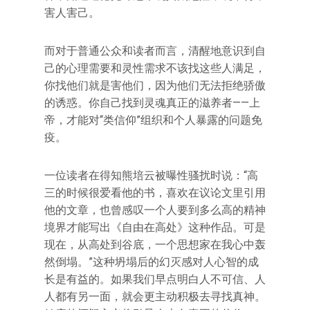
害人害己。
而对于普通公众和读者而言，清醒地意识到自
己的心理需要和灵性需求不该找这些人满足，
你找他们就是害他们，因为他们无法拒绝骄傲
的诱惑。你自己找到灵魂真正的滋养者——上
帝，才能对“类信仰”组织和个人暴露的问题免
疫。
一位读者在得知熊培云被曝性骚扰时说：“高
三的时候很爱看他的书，喜欢在议论文里引用
他的文章，也曾感叹一个人要到多么高的精神
境界才能写出《自由在高处》这种作品。可是
现在，从高处到谷底，一个思想家在我心中轰
然倒塌。”这种坍塌后的幻灭感对人心智的成
长是有益的。如果我们早点明白人不可信、人
人都有另一面，就会更主动积极去寻找真神。