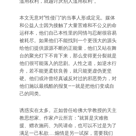
滥用权利，就越讨厌别人滥用权利”。
本文无意对“性侵门”的当事人形成定见。媒体
和公益人士因为接触了大量苦难和不公义的命
运样本，他们自己本性里的同情与忍耐很容易
被耗尽。如果他们不能找到一个更强大的源头
给他们提供源源不断的正能量，他们又站在舞
台的聚光灯下不肯下来，那么变得更分裂就是
他们很可能落入的悲剧。人性之道，如逆水行
舟，若不能更柔软良善，就只能更虚伪更坚
硬。他们或许曾经真诚反对过的邪恶势力，对
他们施以最残酷的报复——就是把他们变成自
己的同类。
诱惑实在太多。正如曾任哈佛大学教授的天主
教思想家、作家卢云所言：“就算是灾难救
援、赠衣施药、为民请命，也可以不过是为了
满足一己私欲……煽情是另一试探，需要我们