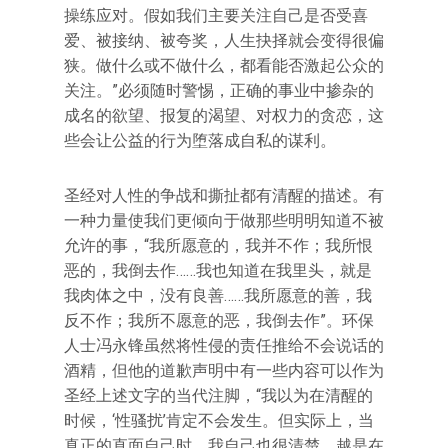
操练应对。假如我们主要关注自己是否受喜
爱、被接纳、被夸奖，人生抉择就会变得很偏
狭。做什么或不做什么，都看能否激起公众的
关注。”必须随时警惕，正确的事业中掺杂的
成名的欲望、报复的渴望、对权力的贪恋，这
些会让公益的行为堕落成自私的谋利。
圣经对人性的争战和撕扯都有清醒的描述。有
一种力量使我们更倾向于做那些明明知道不被
允许的事，“我所愿意的，我并不作；我所恨
恶的，我倒去作……我也知道在我里头，就是
我肉体之中，没有良善……我所愿意的善，我
反不作；我所不愿意的恶，我倒去作”。环保
人士冯永锋虽然将性侵的责任推给不会说话的
酒精，但他的道歉声明中有一些内容可以作为
圣经上述文字的当代注脚，“我以为在清醒的
时候，‘性骚扰’肯定不会发生。但实际上，当
真正的直面自己时，我自己也很清楚，越是在