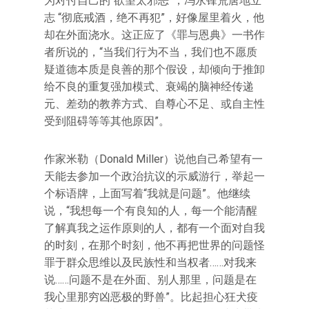
为对付自己的“欲望太邪恶”，冯永锋荒唐地立
志 “彻底戒酒，绝不再犯”，好像屋里着火，他
却在外面浇水。这正应了《罪与恩典》一书作
者所说的，“当我们行为不当，我们也不愿质
疑道德本质是良善的那个假设，却倾向于推卸
给不良的重复强加模式、衰竭的脑神经传递
元、差劲的教养方式、自尊心不足、或自主性
受到阻碍等等其他原因”。
作家米勒（Donald Miller）说他自己希望有一
天能去参加一个政治抗议的示威游行，举起一
个标语牌，上面写着“我就是问题”。他继续
说，“我想每一个有良知的人，每一个能清醒
了解真我之运作原则的人，都有一个面对自我
的时刻，在那个时刻，他不再把世界的问题怪
罪于群众思维以及民族性和当权者……对我来
说……问题不是在外面、别人那里，问题是在
我心里那穷凶恶极的野兽”。比起担心狂犬疫