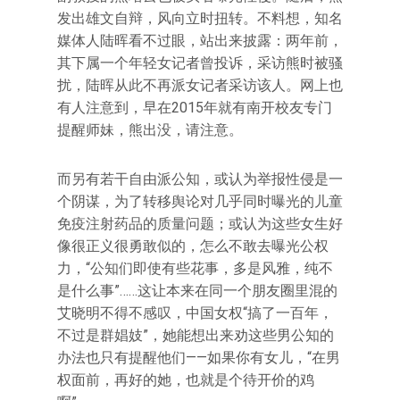
发出雄文自辩，风向立时扭转。不料想，知名
媒体人陆晖看不过眼，站出来披露：两年前，
其下属一个年轻女记者曾投诉，采访熊时被骚
扰，陆晖从此不再派女记者采访该人。网上也
有人注意到，早在2015年就有南开校友专门
提醒师妹，熊出没，请注意。
而另有若干自由派公知，或认为举报性侵是一
个阴谋，为了转移舆论对几乎同时曝光的儿童
免疫注射药品的质量问题；或认为这些女生好
像很正义很勇敢似的，怎么不敢去曝光公权
力，“公知们即使有些花事，多是风雅，纯不
是什么事”……这让本来在同一个朋友圈里混的
艾晓明不得不感叹，中国女权“搞了一百年，
不过是群娼妓”，她能想出来劝这些男公知的
办法也只有提醒他们——如果你有女儿，“在男
权面前，再好的她，也就是个待开价的鸡