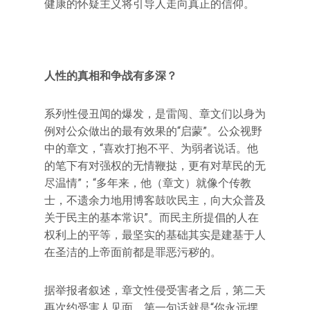
健康的怀疑主义将引导人走向真正的信仰。
人性的真相和争战有多深？
系列性侵丑闻的爆发，是雷闯、章文们以身为
例对公众做出的最有效果的“启蒙”。公众视野
中的章文，“喜欢打抱不平、为弱者说话。他
的笔下有对强权的无情鞭挞，更有对草民的无
尽温情”；“多年来，他（章文）就像个传教
士，不遗余力地用博客鼓吹民主，向大众普及
关于民主的基本常识”。而民主所提倡的人在
权利上的平等，最坚实的基础其实是建基于人
在圣洁的上帝面前都是罪恶污秽的。
据举报者叙述，章文性侵受害者之后，第二天
再次约受害人见面，第一句话就是“你永远摆