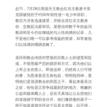
赶巧，7月28日美国天主教会红衣主教麦卡里
克因被指控于约50年前性侵一名少年辞职，
教宗方济各迅速接受，并除去其红衣主教身
份，交教廷法庭审讯。基督信仰数千年的血泪
教训和至今仍在继续的与人性肉搏的记录，几
乎是他们唯一可以参考借鉴的资源，却常被他
们以浅薄的嘲讽忽略了。
圣经和教会传统对堕落的宗教人士的谴责和惩
戒，不惜用最严厉的措辞和方式，因为他们以
上帝之名伤害人。即使这样，仍然有人行可憎
的事，为恶者甚至互相包庇，明明抵挡神，显
明他们是混进教会的邪恶之子。看起来最圣洁
之处，恰恰是正邪争战最剧烈的地方。稚嫩的
公益和媒体圈人士，还在天真地让公众把他们
的道德操守和职业分开。他们像骄傲的孩子一
样不知道道德光环这个玩具太危险，玩不得，