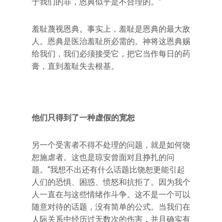
于我们的罪，恩典似乎是不合理的。”
羞耻蔑视恩典。事实上，羞耻是恩典的最大敌
人。恩典是医治羞耻所必需的。神将这恩典赐
给我们，我们必须接受它，把它当作每日的药
膏，直到羞耻失去根基。
他们只得到了一种虚假的宽恕
另一个受害者不得不处理的问题，就是如何饶
恕施虐者。这也是琼安曾面对且挣扎的问
题。“我想不出还有什么话题比饶恕更能引起
人们的恐惧、困惑、愤怒和抗拒了。因为我个
人一直在与这些情绪作斗争。这不是一个可以
随意对待的话题，没有简单的公式。当我们在
人际关系中经历过无数次的伤害，并且确实有