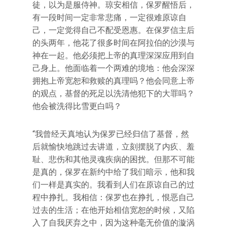
徒，以为是服侍神。琼安相信，保罗醒悟后，
有一段时间一定非常悲痛，一定很难原谅自
己，一定觉得自己不配受恩惠。在保罗信主后
的头两年，他花了很多时间在阿拉伯的沙漠与
神在一起。他必须把上帝的真理深深应用到自
己身上。他面临着一个两难的境地：他会深深
拥抱上帝宽恕和救赎的真理吗？他会同意上帝
的观点，基督的死足以洗清他犯下的大罪吗？
他会被洗得比雪更白吗？
“我曾经天真地认为保罗已经归信了基督，然
后就愉快地跳过去讲道，立刻摆脱了内疚、羞
耻、悲伤和其他灵魂疾病的困扰。但那不可能
是真的，保罗在新约中给了我们暗示，他和我
们一样是真实的。我看到人们在原谅自己的过
程中挣扎。我相信：保罗也在挣扎，恨恶自己
过去的生活；在他开始相信宽恕的时候，又陷
入了自我厌弃之中，因为这种毫无价值的漩涡