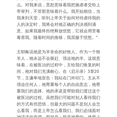
么。对我来说，宽恕意味着我把施虐者交给上
帝审判，不管那意味着什么。我开始相信，当
我来到天堂，听到上帝关于如何对待虐待我的
人的决定时，我将会对祂正确的判决感到满
意。如果我最终拒绝释放愤怒，它就会用苦毒
毒害我。随着时间的推移，我屈服于愤怒。”
主耶稣说祂是为羊舍命的好牧人。作为一个牧
羊人，祂永远不会驱赶、强迫祂的羊。这就意
味着，在被医治的过程中，主给我们恢复的时
间，祂对我们充满耐心。在《启示录》3章20
节，主谦卑地宣告：我站在门外叩门。主从不
强迫任何人，祂尊重每个人的自由意志，祂尊
重我们的选择。祂的承诺是帮助我们度过这个
被医治的过程。虽然我们可能对别人看待我们
的方式有些恐惧，但最大的问题不是别人会怎
么看我，而是上帝怎么看我们。我们必须面对