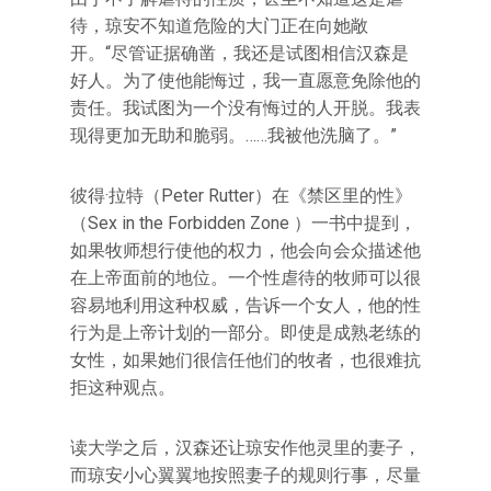
待，琼安不知道危险的大门正在向她敞
开。“尽管证据确凿，我还是试图相信汉森是
好人。为了使他能悔过，我一直愿意免除他的
责任。我试图为一个没有悔过的人开脱。我表
现得更加无助和脆弱。……我被他洗脑了。”
彼得·拉特（Peter Rutter）在《禁区里的性》
（Sex in the Forbidden Zone ）一书中提到，
如果牧师想行使他的权力，他会向会众描述他
在上帝面前的地位。一个性虐待的牧师可以很
容易地利用这种权威，告诉一个女人，他的性
行为是上帝计划的一部分。即使是成熟老练的
女性，如果她们很信任他们的牧者，也很难抗
拒这种观点。
读大学之后，汉森还让琼安作他灵里的妻子，
而琼安小心翼翼地按照妻子的规则行事，尽量