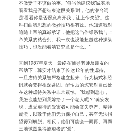
不做妻子不该做的事。“每当他建议我‘诚实地
看看我是否想结束这段关系’时，他的潜台词
是‘看看你是否愿意离开我，让上帝失望’。这
种扭曲我思想的微妙技巧很有效。他知道我对
追随上帝的真诚承诺，他把这当作维系我与上
帝关系的粘合剂。我一次也没能超越这种操纵
技巧，也没能看清它究竟是什么。”
直到1987年夏天，最终在辅导老师及朋友的
帮助下，琼安才结束了长达12年的性虐待。
一旦虐待关系被严格建立起来，行为模式和恐
惧就会变得根深蒂固。醒悟后的琼安对自己处
在这种虐待关系中非常震惊。“我感到恶心，
我怎么能想到我嫁给了一个老人呢？”琼安发
现，遭受虐待的受害者可能会丧失尊严、精神
崩溃，以致于他们无力保护自己，甚至无法指
望得到解脱。相反，他们可能会一而再、再而
三地试图赢得施虐者的“爱”。