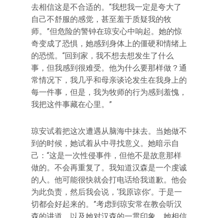
去相信这是不合适的。“我想我一定是夸大了
自己不舒服的感觉，甚至羞于质疑我的牧
师。”但危险的警钟在琼安心中响起。她的惊
奇变成了恐惧，她感到身体上的僵硬和情绪上
的恐慌。“回到家，我不想去想发生了什么
事，但我感到很难受。他为什么要那样做？通
常情况下，我几乎和母亲谈论发生在我身上的
每一件事，但是，我为牧师的行为感到羞愧，
我把这件事藏在心里。”
琼安试着把这次遭遇从脑海中抹去。当她做不
到的时候，她试着从中寻找意义。她暗示自
己：“这是一次性侵事件，但他不是故意那样
做的。不会再重复了。我知道汉森是一个虔诚
的人。他可能很快就会打电话给我道歉。他会
为此负责，然后我会说，‘我原谅你’。于是一
切都会好起来的。”考虑到琼安常在教会听汉
森的讲道，以及她对汉森的一贯印象，她相信