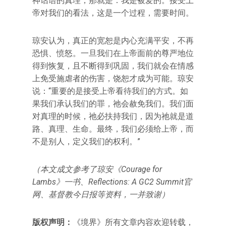
神话语的真理，那就是：我是被爱的。接受上
帝对我们的看法，这是一个过程，需要时间。
琼安认为，真正的宽恕是内心充满平安，不再
恐惧、愤怒。一旦我们在上帝面前的尊严地位
得到恢复，且不断得到巩固，我们就会在情感
上免受施虐者的伤害，饶恕才成为可能。琼安
说：“重要的是接受上帝看待我们的方式。如
果我们承认我们的罪，祂会赦免我们。我们面
对真理的时候，祂必扶持我们，因为祂就是道
路、真理、生命。最终，我们必须给上帝，而
不是别人，定义我们的权利。”
（本文成文参考了琼安《Courage for
Lambs》一书、Reflections: A GC2 Summit官
网、基督教今日报等资料，一并致谢）
版权声明：
《境界》所有文章内容欢迎转载，