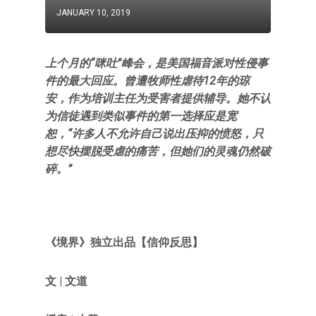
JANUARY 10, 2019
上个月的“咪吐”峰会，是美国福音派对性侵事
件的最大回应。曾遭牧师性虐待12年的琼
安，作为培训主任为受害者提供辅导。她不认
为信徒遇到类似事件的第一选择应是宽
恕，“许多人不允许自己说出压抑的愤怒，只
想尽快摆脱受虐的痛苦，但她们的灵魂仍然破
碎。”
《境界》独立出品
【信仰反思】
文 | 文道