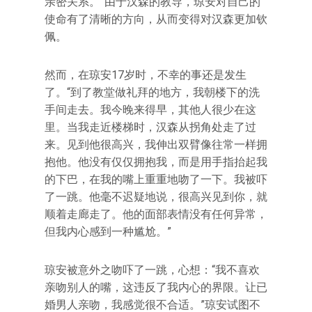
亲密关系。”由于汉森的教导，琼安对自己的
使命有了清晰的方向，从而变得对汉森更加钦
佩。
然而，在琼安17岁时，不幸的事还是发生
了。“到了教堂做礼拜的地方，我朝楼下的洗
手间走去。我今晚来得早，其他人很少在这
里。当我走近楼梯时，汉森从拐角处走了过
来。见到他很高兴，我伸出双臂像往常一样拥
抱他。他没有仅仅拥抱我，而是用手指抬起我
的下巴，在我的嘴上重重地吻了一下。我被吓
了一跳。他毫不迟疑地说，很高兴见到你，就
顺着走廊走了。他的面部表情没有任何异常，
但我内心感到一种尴尬。”
琼安被意外之吻吓了一跳，心想：“我不喜欢
亲吻别人的嘴，这违反了我内心的界限。让已
婚男人亲吻，我感觉很不合适。”琼安试图不