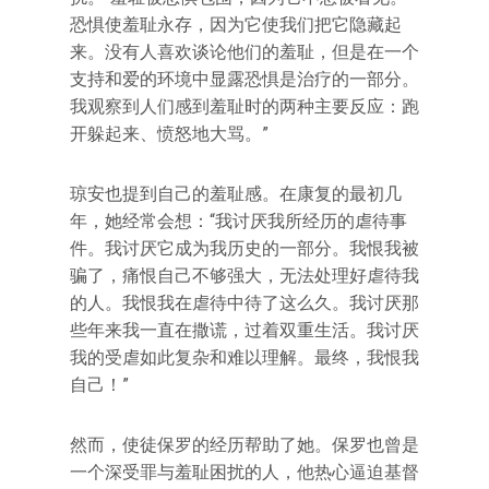
恐惧使羞耻永存，因为它使我们把它隐藏起
来。没有人喜欢谈论他们的羞耻，但是在一个
支持和爱的环境中显露恐惧是治疗的一部分。
我观察到人们感到羞耻时的两种主要反应：跑
开躲起来、愤怒地大骂。”
琼安也提到自己的羞耻感。在康复的最初几
年，她经常会想：“我讨厌我所经历的虐待事
件。我讨厌它成为我历史的一部分。我恨我被
骗了，痛恨自己不够强大，无法处理好虐待我
的人。我恨我在虐待中待了这么久。我讨厌那
些年来我一直在撒谎，过着双重生活。我讨厌
我的受虐如此复杂和难以理解。最终，我恨我
自己！”
然而，使徒保罗的经历帮助了她。保罗也曾是
一个深受罪与羞耻困扰的人，他热心逼迫基督