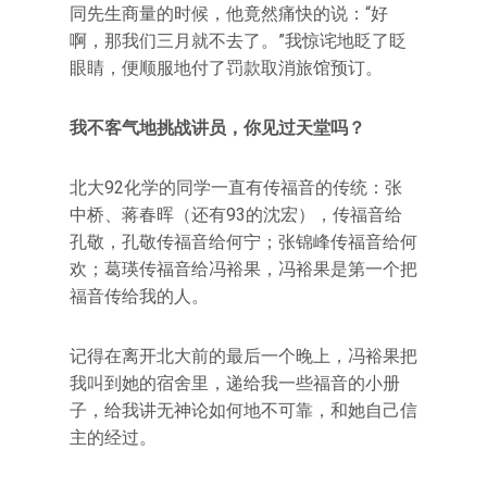
同先生商量的时候，他竟然痛快的说：“好
啊，那我们三月就不去了。”我惊诧地眨了眨
眼睛，便顺服地付了罚款取消旅馆预订。
我不客气地挑战讲员，你见过天堂吗？
北大92化学的同学一直有传福音的传统：张
中桥、蒋春晖（还有93的沈宏），传福音给
孔敬，孔敬传福音给何宁；张锦峰传福音给何
欢；葛瑛传福音给冯裕果，冯裕果是第一个把
福音传给我的人。
记得在离开北大前的最后一个晚上，冯裕果把
我叫到她的宿舍里，递给我一些福音的小册
子，给我讲无神论如何地不可靠，和她自己信
主的经过。