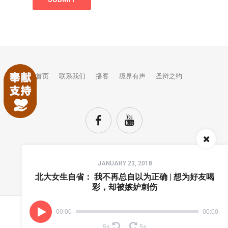
首页
联系我们
播客
境界有声
圣辩之约
Audio
JANUARY 23, 2018
Player
TOP
北大女生自省： 我不再总自以为正确 | 想为好友喝
彩，却被嫉妒刺伤
00:00
00:00
(C) COPYRIGHTS JINGJIE.
5s
5s