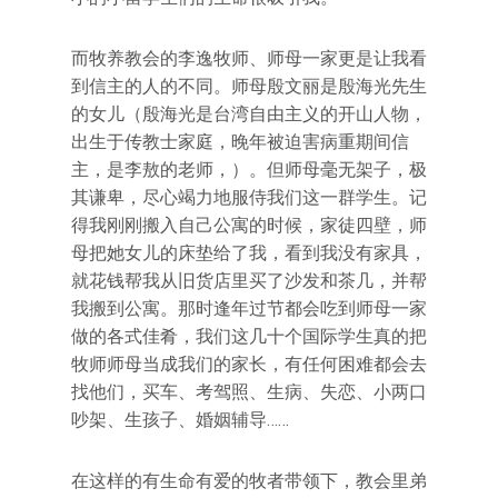
而牧养教会的李逸牧师、师母一家更是让我看
到信主的人的不同。师母殷文丽是殷海光先生
的女儿（殷海光是台湾自由主义的开山人物，
出生于传教士家庭，晚年被迫害病重期间信
主，是李敖的老师，）。但师母毫无架子，极
其谦卑，尽心竭力地服侍我们这一群学生。记
得我刚刚搬入自己公寓的时候，家徒四壁，师
母把她女儿的床垫给了我，看到我没有家具，
就花钱帮我从旧货店里买了沙发和茶几，并帮
我搬到公寓。那时逢年过节都会吃到师母一家
做的各式佳肴，我们这几十个国际学生真的把
牧师师母当成我们的家长，有任何困难都会去
找他们，买车、考驾照、生病、失恋、小两口
吵架、生孩子、婚姻辅导……
在这样的有生命有爱的牧者带领下，教会里弟