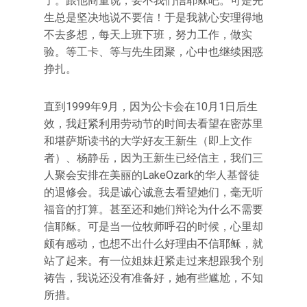
了。跟他商量说，要不我们信耶稣吧。可是先
生总是坚决地说不要信！于是我就心安理得地
不去多想，每天上班下班，努力工作，做实
验。等工卡、等与先生团聚，心中也继续困惑
挣扎。
直到1999年9月，因为公卡会在10月1日后生
效，我赶紧利用劳动节的时间去看望在密苏里
和堪萨斯读书的大学好友王新生（即上文作
者）、杨静岳，因为王新生已经信主，我们三
人聚会安排在美丽的LakeOzark的华人基督徒
的退修会。我是诚心诚意去看望她们，毫无听
福音的打算。甚至还和她们辩论为什么不需要
信耶稣。可是当一位牧师呼召的时候，心里却
颇有感动，也想不出什么好理由不信耶稣，就
站了起来。有一位姐妹赶紧走过来想跟我个别
祷告，我说还没有准备好，她有些尴尬，不知
所措。