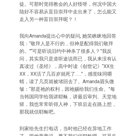
徒。可那时觉得教会的人好怪呀，何况中国大
陆好不容易从盲目崇拜中走出来了，怎么能又
走入另一种盲目崇拜呢？！
我向Amanda提出心中的疑问, 她笑眯眯地回答
我：“敬拜人是不行的，但神是配得我们敬拜
的。”“可是听说旧约中神杀了很多人？”我反
问，其实我只是道听途说而已，我从来没有认
真读过《圣经》，高中时读《创世记》“XX生
XX，XX活了几百岁就死了……”，感觉味同嚼
蜡，读了几页就被堵回去了。Amanda眉头微
皱：“那是祂的权利，因祂赐给我们生命。”每
当韩国同学给我讲耶稣，讲最后审判、天堂地
狱，我也常常听得入神，下班后走在路上想，
那我就信耶稣吧。
到家给先生打电话，当时他已经在异地工作