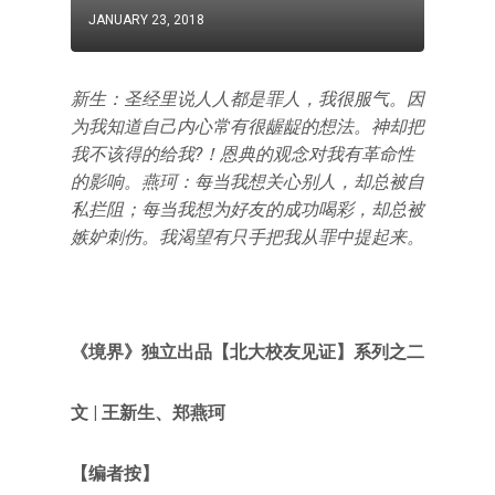
JANUARY 23, 2018
新生：圣经里说人人都是罪人，我很服气。因
为我知道自己内心常有很龌龊的想法。神却把
我不该得的给我?！恩典的观念对我有革命性
的影响。燕珂：每当我想关心别人，却总被自
私拦阻；每当我想为好友的成功喝彩，却总被
嫉妒刺伤。我渴望有只手把我从罪中提起来。
《境界》独立出品【北大校友见证
】
系列之二
文 | 王新生、郑燕珂
【编者按】