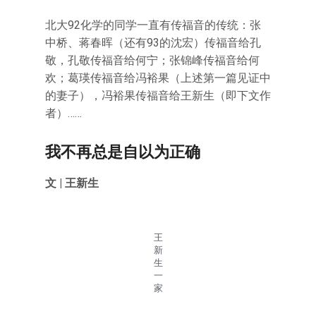
北大92化学的同学一直有传福音的传统：张
中桥、蒋春晖（还有93的沈宏）传福音给孔
敬，孔敬传福音给何宁；张锦峰传福音给何
欢；葛瑛传福音给冯裕果（上述第一篇见证中
的妻子），冯裕果传福音给王新生（即下文作
者）……
我不再总是自以为正确
文 | 王新生
王
新
生
一
家