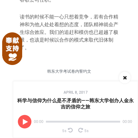
读书的时候不能一心只想着竞争，若有合作精
神和为他人处处着想的态度，团队精神就会产
生综合效应。我们的追赶和模仿也已超越了极
限，也该是时候以合作的模式来取代旧体制
了。
韩东大学考试卷内誓约文
信任最重要：培养正直的无监督良心考试
Audio
APRIL 8, 2017
Player
科学与信仰为什么是不矛盾的——韩东大学创办人金永
韩东大学自建校以来提倡“以正直改变世界，
吉的信仰之旅
以诚实感动时代”的理念，实施无监督良心考
试制度。考试的时候，每个学生都必须在誓约
00:00
00:00
文上签字。誓约文的内容是——“我慎重地向上
5s
5s
帝和众人宣誓，在考试中未有任何作弊的行