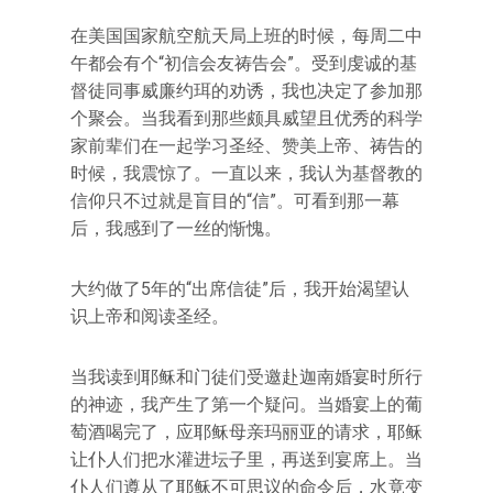
在美国国家航空航天局上班的时候，每周二中
午都会有个“初信会友祷告会”。受到虔诚的基
督徒同事威廉约珥的劝诱，我也决定了参加那
个聚会。当我看到那些颇具威望且优秀的科学
家前辈们在一起学习圣经、赞美上帝、祷告的
时候，我震惊了。一直以来，我认为基督教的
信仰只不过就是盲目的“信”。可看到那一幕
后，我感到了一丝的惭愧。
大约做了5年的“出席信徒”后，我开始渴望认
识上帝和阅读圣经。
当我读到耶稣和门徒们受邀赴迦南婚宴时所行
的神迹，我产生了第一个疑问。当婚宴上的葡
萄酒喝完了，应耶稣母亲玛丽亚的请求，耶稣
让仆人们把水灌进坛子里，再送到宴席上。当
仆人们遵从了耶稣不可思议的命令后，水竟变