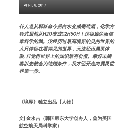
APRIL 8, 2017
仆人遵从耶稣命令后白水变成葡萄酒，化学方
程式居然从H2O变成C2H5OH！这很难说服信
奉科学的我。没经历过最高境界的灵的世界的
人只停留在看得见的世界，无法经历属灵体
验, 只觉得世界上的知识最有价值。幸好未婚
妻以去教会为结婚条件，我才迈开走向属灵世
界第一步。
《境界》独立出品【人物】
文|
金永吉（韩国韩东大学创办人，曾为美国
航空航天局科学家）