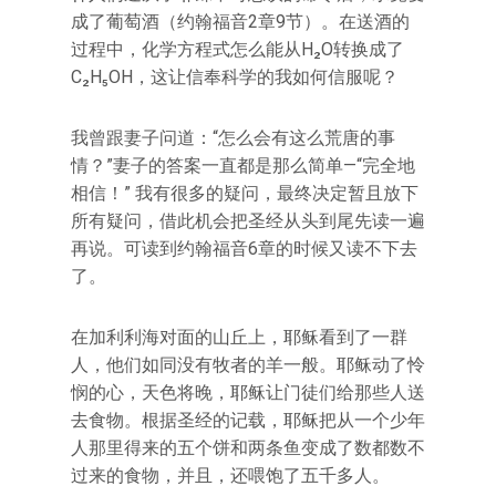
成了葡萄酒（约翰福音2章9节）。在送酒的
过程中，化学方程式怎么能从H₂O转换成了
C₂H₅OH，这让信奉科学的我如何信服呢？
我曾跟妻子问道：“怎么会有这么荒唐的事
情？”妻子的答案一直都是那么简单—“完全地
相信！” 我有很多的疑问，最终决定暂且放下
所有疑问，借此机会把圣经从头到尾先读一遍
再说。可读到约翰福音6章的时候又读不下去
了。
在加利利海对面的山丘上，耶稣看到了一群
人，他们如同没有牧者的羊一般。耶稣动了怜
悯的心，天色将晚，耶稣让门徒们给那些人送
去食物。根据圣经的记载，耶稣把从一个少年
人那里得来的五个饼和两条鱼变成了数都数不
过来的食物，并且，还喂饱了五千多人。