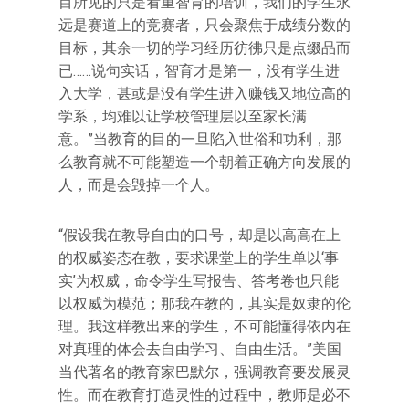
目所见的只是看重智育的培训，我们的学生永
远是赛道上的竞赛者，只会聚焦于成绩分数的
目标，其余一切的学习经历彷彿只是点缀品而
已……说句实话，智育才是第一，没有学生进
入大学，甚或是没有学生进入赚钱又地位高的
学系，均难以让学校管理层以至家长满
意。”当教育的目的一旦陷入世俗和功利，那
么教育就不可能塑造一个朝着正确方向发展的
人，而是会毁掉一个人。
“假设我在教导自由的口号，却是以高高在上
的权威姿态在教，要求课堂上的学生单以‘事
实’为权威，命令学生写报告、答考卷也只能
以权威为模范；那我在教的，其实是奴隶的伦
理。我这样教出来的学生，不可能懂得依内在
对真理的体会去自由学习、自由生活。”美国
当代著名的教育家巴默尔，强调教育要发展灵
性。而在教育打造灵性的过程中，教师是必不