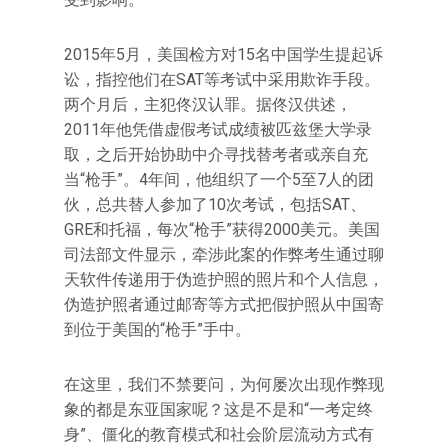
2015年5月，美国检方对15名中国学生提起诉
讼，指控他们在SAT等考试中采用欺诈手段。
两个月后，主犯佟汉认罪。据佟汉供述，
2011年他凭借虚假考试成绩被匹兹堡大学录
取，之后开始协助中介寻找替考者或亲自充
当“枪手”。4年间，他组织了一个5至7人的团
伙，总共替人参加了10次考试，包括SAT、
GRE和托福，每次“枪手”获得2000美元。美国
司法部文件显示，牵涉此案的作弊考生通过聊
天软件传递用于伪造护照的照片和个人信息，
伪造护照者通过邮寄等方式把假护照从中国寄
到位于美国的“枪手”手中。
在这里，我们不禁要问，为何屡次出现作弊现
象的都是东亚国家呢？这是不是和“一考定终
身”、僵化的教育模式和社会阶层流动方式有