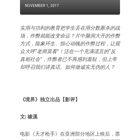
NOVEMBER 1, 2017
实用与功利的教育把学生丢在用分数厮杀的战
场，作弊就能改变命运？片中脑洞大开的作弊
方式，险象环生、惊心动魄的作弊过程，让观
众大呼“老师莫看”！活在一个充满谎言的“反
真相社会”，作弊者已不再感到羞耻，但上帝
却呼召我们讲真话。如何做诚实无伪的人？
《境界》独立出品【影评】
文| 橡溪
电影《天才枪手》在亚洲部分地区上映后，票