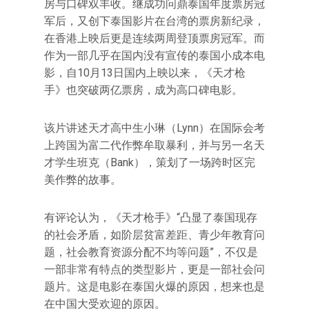
房与口碑双丰收。继成功问鼎泰国年度票房冠
军后，又创下泰国影片在台湾的票房新纪录，
在香港上映后更是连续两周登顶票房冠军。而
作为一部几乎在国内没有宣传的泰国小成本电
影，自10月13日国内上映以来，《天才枪
手》也突破两亿票房，成为高口碑电影。
该片讲述天才高中生小琳（Lynn）在国际会考
上跨国为富二代作弊牟取暴利，并与另一名天
才学生班克（Bank），策划了一场跨时区完
美作弊的故事。
有评论认为，《天才枪手》“凸显了泰国现存
的社会矛盾，如阶层贫富差距、青少年教育问
题，社会教育资源分配不均等问题”，不仅是
一部非常有特点的类型影片，更是一部社会问
题片。这是电影在泰国火爆的原因，想来也是
在中国大受欢迎的原因。