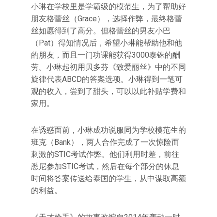
小琳在学校里是学霸级的模范生，为了帮助好
朋友格蕾丝（Grace），选择作弊，最终格蕾
丝如愿得到了高分。但格蕾丝的男友小巴
（Pat）得知情况后，希望小琳能帮助他和他
的朋友，而且一门功课能获得3000泰铢的酬
劳。小琳起初用贝多芬《致爱丽丝》中的不同
旋律代表ABCD的答案选项。小琳得到一笔可
观的收入，尝到了甜头，可以以此补贴学费和
家用。
在诱惑面前，小琳成功说服同为学校模范生的
班克（Bank），两人合作完成了一次惊险而
刺激的STIC考试作弊。他们利用时差，前往
悉尼参加STIC考试，然后在每个部分的休息
时间将答案传送给泰国的学生，从中谋取高额
的利益。