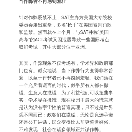
当作弊者不再感到羞耻
针对作弊屡禁不止，SAT主办方美国大专院校
委员会屡出重拳，多名“枪手”在美国被判罚款
和监禁。然而就在上个月，与SAT并称“美国
高考”的ACT考试又因泄题导致一些国际考点
取消考试，其中大部分位于亚洲。
其实，作弊现象不仅考场有，学术界和政府部
门也有。诚实地说，当下作弊行为变得非常普
遍，以至于作弊者已不再感到羞耻。我们活在
一个充斥着谎言的时代，似乎所有人都在撒
谎。生意人在撒谎，为了利益他们可以扭曲事
实；学术界在撒谎，现在校园里最大的谎言就
是认为没有宇宙性的普遍真理，只不过是世界
观不同而已；政客们在撒谎，无论是竞选承诺
还是公开讲话，民众变得比以前更愤世嫉俗。
不难发现，社会在诸多领域正共谋作弊。