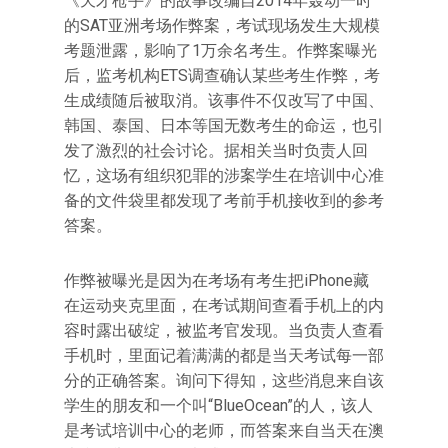
《天才枪手》的故事改编自2014年轰动一时
的SAT亚洲考场作弊案，考试现场发生大规模
考题泄露，影响了1万余名考生。作弊案曝光
后，监考机构ETS调查确认某些考生作弊，考
生成绩随后被取消。该事件不仅改写了中国、
韩国、泰国、日本等国无数考生的命运，也引
发了激烈的社会讨论。据相关当时负责人回
忆，这场有组织犯罪的涉案学生在培训中心准
备的文件袋里都发现了考前手机接收到的参考
答案。
作弊被曝光是因为在考场有考生把iPhone藏
在运动夹克里面，在考试期间查看手机上的内
容时露出破绽，被监考官发现。当负责人查看
手机时，里面记着满满的都是当天考试每一部
分的正确答案。询问下得知，这些消息来自该
学生的朋友和一个叫“BlueOcean”的人，该人
是考试培训中心的老师，而答案来自当天在澳