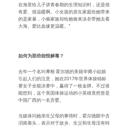
在海里给儿子讲青春期的生理知识时，还是很
有爱、很温暖啊。小女孩的原生家庭给她带来
的是家暴，小偷家族却给她偷来泳衣带她去看
大海。爱比血缘更温暖。”
如何为那些怨恨解毒？
去年一个名叫摩根·霍尔德的美籍华裔小姑娘
引起人们的注意，她在2017年世界体操锦标
赛女子全能决赛中，赢得了一枚金牌。不过谁
能想到，这个美国体操运动的小英雄竟然曾是
中国广西的一名弃婴。
当媒体问她亲生父母的事情时，霍尔德眼中含
泪摇着头，表示对于故乡、生父和生母没有特