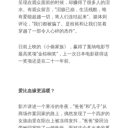
呈现在观众面前的时候，却赚得了很多人的泪
水。有观众留言，“泪腺已崩，生活残酷，唯
有爱能超越一切，将人们连结起来”。媒体则
评论，“我们都被骗了。是枝裕和让我们笑着
穿越了一部令人心碎的杰作”。
日前上映的《小偷家族》，赢得了戛纳电影节
最高奖项“金棕榈奖”，上一次日本电影获得这
一奖项还是在二十一年前。
爱比血缘更温暖？
影片讲述一个寒冷的冬夜，“爸爸”和“儿子”从
商场作案回家的路上，偶然发现了一个四岁的
女孩由里在阳台上被冻得发抖，“爸爸”柴田治
带她回家吃了一顿热饭。面对这个多出来的累