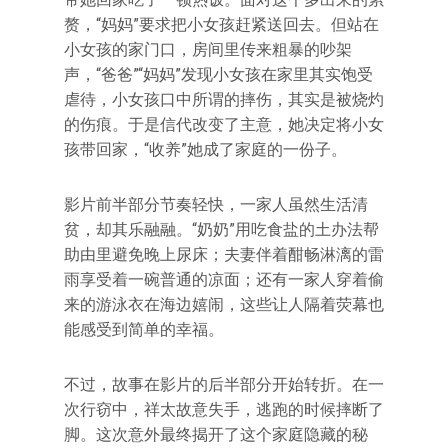
赘，“妈妈”要求把小女孩赶紧送回去。但站在
小女孩的家门口，房间里传来粗暴的吵架
声，“爸爸”“妈妈”发现小女孩在家里其实饱受
虐待，小女孩口中所谓的摔伤，其实是被烧灼
的伤痕。于是信代改变了主意，她决定将小女
孩带回家，“收养”她成了家庭的一份子。
影片前半部分节奏轻快，一家人虽然生活清
贫，却其乐融融。“奶奶”用吃食盐的土办法帮
助由里避免晚上尿床；夫妻伴着酣畅淋漓的雷
雨享受着一碗普通的凉面；还有一家人穿着偷
来的游泳衣在海边嬉闹，这些让人隔着荧幕也
能感受到简单的幸福。
不过，故事在影片的后半部分开始转折。在一
次行窃中，祥太故意失手，逃跑的时候摔断了
脚。这次意外最终揭开了这个家庭隐藏的秘