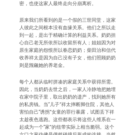
密，也使这家人最终走向分崩离析。
原来我们所看到的是一个假的三世同堂，这家
人彼此之间根本没有血缘关系。他们之所以走
到一起，是出于精确计算的利益关系。奶奶担
心自己老无所依所以收留所有人；姐姐因为对
原生家庭的怨恨所以眷恋奶奶；柴田治和信代
收养祥太是因为自己没有子女，他们照顾奶奶
则是觊觎她的养老金。
每个人都从临时拼凑的家庭关系中获得所需。
因此，当奶奶去世之后，一家人冷静地把她埋
在家中院子里，取出奶奶的遗产，找到她所有
的私房钱。当“儿子”祥太摔断脚住院，其他人
害怕自己“诱拐”女童的罪行暴露，试图丢下祥
太趁夜色逃跑。这些都表示将这些人维系在一
起成为一个“家”的纽带实际上相当脆弱。这个
六口之家仿佛是偶然碰撞后形成的连接，当然