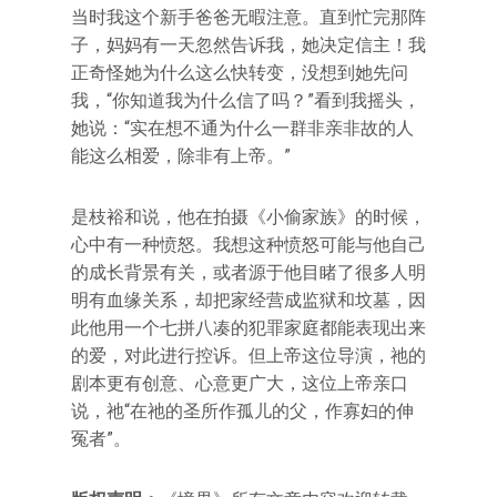
当时我这个新手爸爸无暇注意。直到忙完那阵
子，妈妈有一天忽然告诉我，她决定信主！我
正奇怪她为什么这么快转变，没想到她先问
我，“你知道我为什么信了吗？”看到我摇头，
她说：“实在想不通为什么一群非亲非故的人
能这么相爱，除非有上帝。”
是枝裕和说，他在拍摄《小偷家族》的时候，
心中有一种愤怒。我想这种愤怒可能与他自己
的成长背景有关，或者源于他目睹了很多人明
明有血缘关系，却把家经营成监狱和坟墓，因
此他用一个七拼八凑的犯罪家庭都能表现出来
的爱，对此进行控诉。但上帝这位导演，祂的
剧本更有创意、心意更广大，这位上帝亲口
说，祂“在祂的圣所作孤儿的父，作寡妇的伸
冤者”。