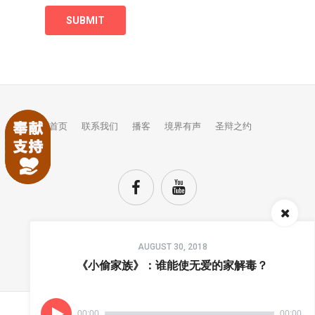
首页
联系我们
播客
境界有声
圣辩之约
Audio
AUGUST 30, 2018
Player
TOP
《小偷家族》：谁能使无爱的家解毒？
00:00
00:00