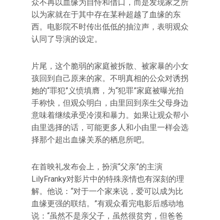
众不再以血缘为自恃和借口，而是发现家之所
以为家就在于其中存在某种超越了血缘的东
西。电影院不时传出低低的抽泣声，表明观众
认同了导演的设定。
片尾，这个脆弱的家庭被拆散、被家暴的小女
孩回到自己原来的家。不明真相的公众对诱拐
她的“罪犯”义愤填膺，为“犯罪”家庭被曝光拍
手称快，但观众明白，由里回到亲生父母身边
意味着继续承受冷漠和暴力。如果让观众帮小
由里选择的话，可能更多人和小由里一样会选
择那个超出血缘关系的栖息所吧。
在首映礼发布会上，扮演“父亲”的主演
LilyFranky对影片中的特殊亲情也有深刻的理
解。他说：“对于一个家来说，爱可以成为比
血缘更强的联结。”有观众看完电影后感动地
说：“虽然不是亲父子，虽然很贫穷，但爸爸