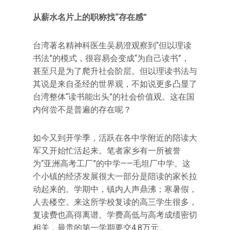
从薪水名片上的职称找“存在感”
台湾著名精神科医生吴易澄观察到“但以理读
书法”的模式，很容易会变成“为自己读书”，
甚至只是为了爬升社会阶层。但以理读书法与
其说是来自圣经的世界观，不如说更多凸显了
台湾整体“读书能出头”的社会价值观。这在国
内何尝不是普遍的存在呢？
如今又到开学季，活跃在各中学附近的陪读大
军又开始忙活起来。笔者家乡有一所被誉
为“亚洲高考工厂”的中学——毛坦厂中学。这
个小镇的经济发展很大一部分是陪读的家长拉
动起来的。学期中，镇内人声鼎沸；寒暑假，
人去楼空。来这所学校复读的高三学生很多，
复读费也高得离谱。学费高低与高考成绩密切
相关，最贵的第一学期要交4.8万元。