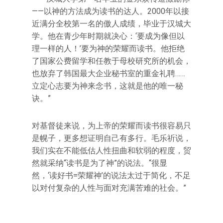
——以神的方法成为读书的达人。2000年以接
近满分全校第一名的傲人成绩，毕业于汉城大
学。他在青少年时期就决心：‘要成为像但以
理一样的人！’要为神的荣耀而读书。他拒绝
了国家公费留学和任教于母校研究所的机会，
也放弃了韩国最大企业秘书室的重金礼聘……
立定心志要为神来念书，这就是他的唯一秘
诀。”
对基督徒来说，为上帝的荣耀而读书很容易只
是幌子，更多想证明自己有多行。毛乐祈说，
我们实在不能低估人性扭曲和软弱的程度，贸
然就采纳“读书是为了神”的说法。“很显
然，‘读好书=荣耀神’的说法太过于简化，不足
以对付复杂的人性与面对充满苦难的社会。”