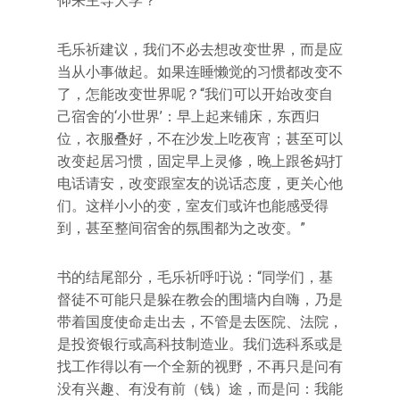
仰来主导大学？
毛乐祈建议，我们不必去想改变世界，而是应
当从小事做起。如果连睡懒觉的习惯都改变不
了，怎能改变世界呢？“我们可以开始改变自
己宿舍的‘小世界’：早上起来铺床，东西归
位，衣服叠好，不在沙发上吃夜宵；甚至可以
改变起居习惯，固定早上灵修，晚上跟爸妈打
电话请安，改变跟室友的说话态度，更关心他
们。这样小小的变，室友们或许也能感受得
到，甚至整间宿舍的氛围都为之改变。”
书的结尾部分，毛乐祈呼吁说：“同学们，基
督徒不可能只是躲在教会的围墙内自嗨，乃是
带着国度使命走出去，不管是去医院、法院，
是投资银行或高科技制造业。我们选科系或是
找工作得以有一个全新的视野，不再只是问有
没有兴趣、有没有前（钱）途，而是问：我能