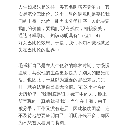
人生如果只是这样，美其名叫培养竞争力，其
实是沉沦巴比伦。这个世界的潜规则是要按我
们的出身、地位、能力来分类排序，以此决定
我们的价值，要我们“没有残疾，相貌俊美，
通达各样学问、知识聪明具备”（但1：4），
好为巴比伦效忠。于是，我们不知不觉地就迷
失在巴比伦的世界中。
毛乐祈自己是在人生低谷的非常时期，才慢慢
发现，其实他的生命更多是为了别人的眼光而
活。也因此，一旦以为重要的那些东西消失
时，就会认定自己毫无价值。“在这个社会的
大熔炉里，‘我’到底是谁？镜子中的人，脸上
所呈现的，真的就是‘我’？当年在上海，由于
被分手，工作又没有进展，因此极度困惑，迫
不及待地想要证明自己。明明赚钱不多，却因
为不想被人看扁而装阔。