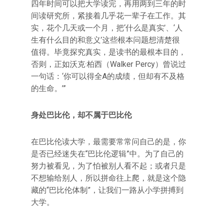
四年时间可以把大学读完，再用两到三年的时
间读研究所，紧接着几乎花一辈子在工作。其
实，花个几天或一个月，把‘什么是真实’、‘人
生有什么目的和意义’这些根本问题想清楚很
值得。毕竟探究真实，是读书的最根本目的，
否则，正如沃克·柏西（Walker Percy）曾说过
一句话：‘你可以得全A的成绩，但却有不及格
的生命。’”
身处巴比伦，却不属于巴比伦
在巴比伦读大学，最需要常常问自己的是，你
是否已经迷失在“巴比伦逻辑”中。为了自己的
努力被看见，为了怕被别人看不起；或者只是
不想输给别人，所以拼命往上爬，就是这个隐
藏的“巴比伦体制”，让我们一路从小学拼搏到
大学。