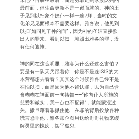
来他不再躲在最后，而是勇敢走到家族队列的
最前面，但生命更新不是一蹴而就的。神的王
子见到以扫象个奴仆一样一连7拜，当时的文
化弟兄见面根本不需要这样。雅各说，他见到
以扫“如同见了神的面”，因为神的圣洁直接照
出人的罪来。看到以扫，就照出雅各的罪，没
有任何遮掩。
神的同在这么明显，雅各为什么还这么害怕？
要是有一队天兵跟着你，你是不是连ISIS的大
本营都想去看看？其实这个时候雅各已经不是
在怕以扫，而是因为他不肯认罪，以为自己含
含糊糊在神面前一句祷告——“你向仆人所施的
慈爱和诚实，我一点也不配得”，就能蒙混过
关。撒旦藉着罪抓住他，在罪的背后投放各种
谎言恐吓他，雅各却企图用送给哥哥礼物来缓
解灵里的愧疚，摆平魔鬼。