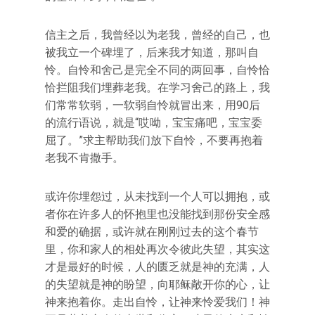
信主之后，我曾经以为老我，曾经的自己，也
被我立一个碑埋了，后来我才知道，那叫自
怜。自怜和舍己是完全不同的两回事，自怜恰
恰拦阻我们埋葬老我。在学习舍己的路上，我
们常常软弱，一软弱自怜就冒出来，用90后
的流行语说，就是“哎呦，宝宝痛吧，宝宝委
屈了。”求主帮助我们放下自怜，不要再抱着
老我不肯撒手。
或许你埋怨过，从未找到一个人可以拥抱，或
者你在许多人的怀抱里也没能找到那份安全感
和爱的确据，或许就在刚刚过去的这个春节
里，你和家人的相处再次令彼此失望，其实这
才是最好的时候，人的匮乏就是神的充满，人
的失望就是神的盼望，向耶稣敞开你的心，让
神来抱着你。走出自怜，让神来怜爱我们！神