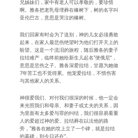
兄姊妹们，家中有老人可以孝敬的，要珍惜
啊。雅各把老乳母埋葬在橡树下，树的名字叫
亚伦巴古，意思是哭泣的橡树。
我们回家有时会为了送别，神的儿女必须勇敢
起来，在家人最悲伤绝望时为他们打开天上的
盼望。这是一个流泪的旅程，随后雅各的妻子
拉结难产，临终前她给新生儿起名“便俄尼”，
意思是悲伤之子。雅各深爱拉结，甘愿为她做
7年苦工也不觉得累。他宠爱拉结，不惜伤害
与其他家人的关系。
神很爱我们、对付我们很深的时候，他一定会
来光照我们和母亲、和妻子或丈夫的关系，因
为里面有太多爱与罪的纠结，我们很容易看重
人的爱超过神的爱。拉结葬在以法他的路
旁，“雅各在她的坟上立了一个碑，就是拉结
的墓碑，到今日还在”。