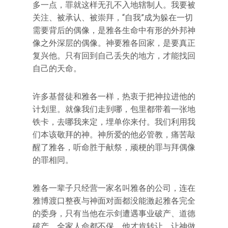
多一点，罪就这样无孔不入地辖制人。我要被
关注、被承认、被崇拜，“自我”成为躲在一切
需要背后的偶像，是雅各生命中有形的外邦神
像之外深层的偶像。神要雅各回家，是要真正
复兴他。只有回到自己丢失的地方，才能找回
自己的天命。
许多基督徒和雅各一样，热衷于把神拉进他的
计划里。就像我们走到哪，包里都带着一张地
铁卡，去哪我来定，埋单你来付。我们利用我
们本该敬拜的神。神所爱的他必管教，痛苦敲
醒了雅各，听命胜于献祭，顽梗的罪与拜偶像
的罪相同。
雅各一辈子只经营一家名叫雅各的公司，连在
雅博渡口整夜与神面对面都没能激起雅各完全
的委身，只有当他在示剑遭遇事业破产、道德
破产、全家人命都不保，他才肯转让，让神做