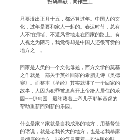
扫码奉献，同作主工
只要没出正月十五，都还算过年。中国人的文
化，过年是要和家人一起的。春运时节，总有
人不怕拥堵、不避风雪地走在回家的路上。有
人视之为陋习，我觉得却是中国人还很可爱的
地方之一。
回家是人类的一个文化母题，西方文学的奠基
之作就是一部关于英雄回家的希腊史诗《奥德
赛》。而整本《圣经》其实就讲了一个回家的
故事，人因为犯罪被迫离开上帝给人居住的乐
园——伊甸园，最终藉着上帝儿子耶稣基督的
帮助重新回到新的乐园。
什么是家？家就是自我成形的地方，用基督徒
的话说，就是老我长大的地方，也是老我暴露
最彻底的地方。罪的气息带着一股温暖的味