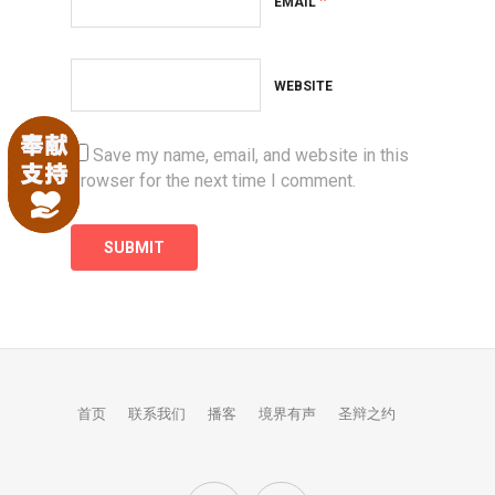
*
EMAIL
WEBSITE
Save my name, email, and website in this
browser for the next time I comment.
首页
联系我们
播客
境界有声
圣辩之约