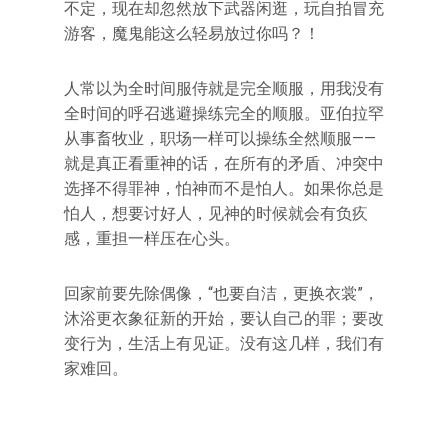
不定，现在却忽然放下武器闲逛，玩自拍冒充
游客，魔鬼能这么轻易放过你吗？！
人常以为全时间服侍就是完全顺服，用我没有
全时间的呼召逃避操练完全的顺服。亚伯拉罕
从事畜牧业，职场一样可以操练全然顺服——
就是真正看重神的话，在所有的矛盾、冲突中
选择不得罪神，怕神而不是怕人。如果你总是
怕人，想要讨好人，见神的时候就会有负疚
感，重担一样压在心头。
回家前要先除偶像，“也要自洁，更换衣裳”，
沐浴更衣象征新的开始，要认自己的罪；要改
变行为，生活上有见证。没有这几样，我们有
家难回。