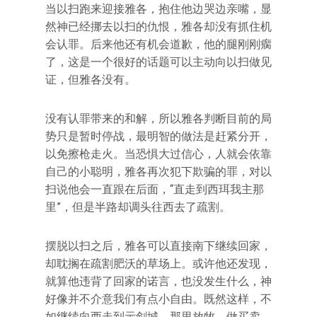
当以扫跑来迎接雅各，抱住他边哭边亲嘴，显
然神已经挪去以扫的仇恨，雅各却没有抓住机
会认罪。后来他还有机会道歉，他的腿刚刚瘸
了，这是一个很好的话题可以主动向以扫做见
证，但雅各没有。
没有认罪带来的和解，所以雅各判断目前的局
势只是暂时停战，最明智的做法是赶紧分开，
以免擦枪走火。当恐惧大过信心，人就会依靠
自己的小聪明，雅各再次犯下欺骗的罪，对以
扫说他会一直跟在后面，“直走到西珥我主那
里”，但是半路却调头往西去了疏割。
摆脱以扫之后，雅各可以直接南下继续回家，
却耽搁在疏割肥沃的草场上。或许他还发现，
就算他违背了回家的诺言，也没发生什么，神
好像并不介意我们有点小自由。既然这样，不
如继续向西走到示剑城，那里放牧、做买卖、