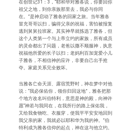
在创世记31：3，“耶和华对雅各说，你要回你
祖父之地，到你亲族那里去，我必与你同
在。”是神启动了雅各的回家之旅。当年雅各
冒充哥哥以扫，骗得父亲的祝福，害怕被报复
逃到舅舅拉班家。其实神早就拣选了雅各，但
这个人类第一个与上帝立约的家族，所有成员
的灵命都出了问题，老爸以撒不顺服神，执意
祝福他所爱的长子以扫；老妈利百加宠爱小儿
子雅各，不相信神的应许，非要自己出手抢
夺。家庭关系完全败坏。
当雅各亡命天涯、露宿荒野时，神在梦中对他
说：“我必保佑你，领你归回这地”，雅各把那
个地方改名叫伯特利，意思是神的殿，向神许
愿“神若与我同在，在我所行的路上保佑我，
又给我食物吃、衣服穿，使我平平安安地回到
我父亲的家，我就必以耶和华为我的神。”伯
特利成为雅各信仰的起点，神在这与他立约。