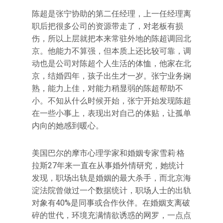
陈超是张宁协助的第二任经理，上一任经理离
职后把很多公司的资源带走了，对老板有损
伤，所以上层就把本来常驻外地的陈超调回北
京。他能力不算强，但本质上还比较可靠，调
动也是公司对陈超个人生活的体恤，他家在北
京，结婚四年，孩子出生才一岁。张宁业务娴
熟，能力上佳，对能力稍显弱的陈超帮助不
小。不知从什么时候开始，张宁开始发现陈超
在一些小事上，表现出对自己的体贴，让孤单
内向的她感到暖心。
美国巴尔的摩市心理学家和婚姻专家雪莉·格
拉斯27年来一直在从事婚外情研究，她统计
发现，职场出轨是婚姻的最大杀手，而北京海
淀法院曾做过一个数据统计，职场人士的出轨
对象有40%是同事或合作伙伴。在婚姻支离破
碎的世代，环境充满情欲诱惑的网罗，一点点