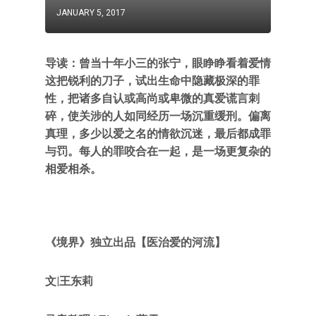
JANUARY 5, 2017
导读：曾当十年小三的张宁，眼睁睁看着爱情
这把锐利的刀子，试出生命中隐藏极深的罪
性，把诸多自认或高尚或卑微的真爱谎言刺
碎，使关涉的人如同经历一场沉重缓刑。偏离
真理，多少以爱之名的情欲沉迷，最后都成罪
与罚。每人的罪咬合在一起，是一场更复杂的
相爱相杀。
《境界》独立出品【医治爱的河流】
文|王东莉