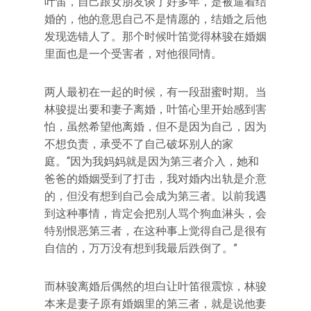
叶笛，自己跟女朋友谈了好多年，是被逼着结
婚的，他的意思自己不是情愿的，结婚之后他
发现选错人了。那个时候叶笛觉得林骏在婚姻
里面也是一个受害者，对他很同情。
两人最初在一起的时候，有一段甜蜜时期。当
林骏提出要和妻子离婚，叶笛心里开始感到害
怕，虽然希望他离婚，但不是因为自己，因为
不想负责，承受不了自己破坏别人的家
庭。“因为我妈妈就是因为第三者介入，她和
爸爸的婚姻受到了打击，我对婚内出轨是介意
的，但没有想到自己会成为第三者。以前我遇
到这种事情，肯定会把别人骂个狗血淋头，会
特别恨恶第三者，在这种事上觉得自己是很有
自信的，万万没有想到我最后跌倒了。”
而林骏离婚后偶然的坦白让叶笛很震惊，林骏
本来是妻子原有婚姻里的第三者，就是说他妻