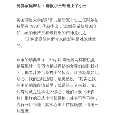
离异家庭85后：痛恨小三却当上了小三
美国耶鲁大学的耶鲁儿童研究中心主任阿尔伯
特早在1980年代就指出：“离婚是威胁着80年
代儿童的最严重和最复杂的精神危机之
一。”这种家庭解体所带来的影响是难以估量
的。
宜家的瑞典餐厅，85后叶笛端着两杯樱桃蔓
越莓果汁，灵巧地越过拥挤的食客们坐到我对
面，把果汁放到我右手的位置。叶笛就是如此
贴心。我们边吃边聊，她突然说：“其实在我
信主前的那段情感里，我是第三者来着。”85
后有时就是这样让人惊心，她们喜欢《小森
林》那样的日式小清新风格，外表不争不抢，
流行开店种花，其实心里面彷徨脆弱，情感一
片乱麻。