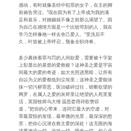
感动，有时就像圣经中犯罪的女子，在主的脚
前祷告哭泣。“现在因为有了上帝成为我的满
足和喜乐，对婚姻就不像之前那么渴望了。因
为自己在感情方面是一个比较苛刻的人，我在
学习怎样像祂一样去舍己爱人。”受洗后不
久，叶笛被上帝呼召，预备全职侍奉。
多少裹挟着罪与罚的人间欲爱，需要被十字架
上彰显出的基督的爱救赎？这神圣之爱是宇宙
间最大的爱的奇迹，如大光照进黑暗，让所有
自以为义的爱都低到尘埃里；这神圣之爱能涂
抹一切污秽罪恶，医治破碎过往，斩断欲望的
网罗，在属人之爱的灰烬里让绝望的人死里复
活，英国牧师乌大维·温思娄用诗歌赞叹
道，“把你的心带来，连同它最大的空虚，对
罪最震惊的发现，最卑微的光景，最深深的愁
苦，把你心沉潜在救主爱的深处！这无限的海
洋要淹没一切，涂抹一切，吸收一切，你心必