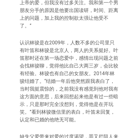
上帝的爱，但我没有过多关注。我和第一个男
朋友分手的原因是他要出国读研，时间、距离
上的问题，加上我的控制欲太强让他受不
了。”
认识林骏是在2009年，人数不多的公司里只
有叶笛和林骏是北京人，两人的关系挺好。叶
笛那时还在第一场恋爱中，感情出现问题之前
会找林骏聊，觉得他比自己大两三岁，会比较
有经验。林骏也有自己的女朋友。2014年林
骏结婚了。“结婚一年后他突然跟我表白了，
当时我挺震惊的，之前我没有感觉到他对我有
这方面的意思，后来回想起来他是有过一些暗
示，只是那时完全没想到，觉得他是在开玩
笑。”看到林骏微信里的表白，叶笛未回复，
认定和已婚的他绝无可能。
缺失父爱带来对爱的过度渴望，罪又拦阻人来