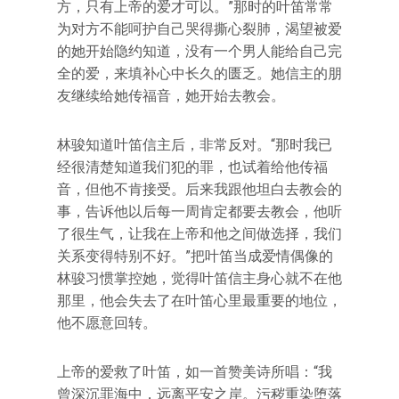
方，只有上帝的爱才可以。”那时的叶笛常常
为对方不能呵护自己哭得撕心裂肺，渴望被爱
的她开始隐约知道，没有一个男人能给自己完
全的爱，来填补心中长久的匮乏。她信主的朋
友继续给她传福音，她开始去教会。
林骏知道叶笛信主后，非常反对。“那时我已
经很清楚知道我们犯的罪，也试着给他传福
音，但他不肯接受。后来我跟他坦白去教会的
事，告诉他以后每一周肯定都要去教会，他听
了很生气，让我在上帝和他之间做选择，我们
关系变得特别不好。”把叶笛当成爱情偶像的
林骏习惯掌控她，觉得叶笛信主身心就不在他
那里，他会失去了在叶笛心里最重要的地位，
他不愿意回转。
上帝的爱救了叶笛，如一首赞美诗所唱：“我
曾深沉罪海中，远离平安之岸。污秽重染堕落