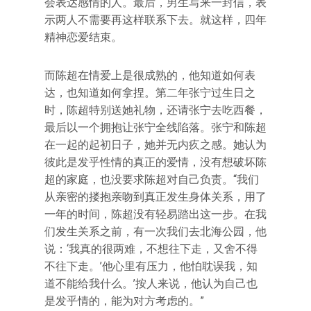
会表达感情的人。最后，男生写来一封信，表
示两人不需要再这样联系下去。就这样，四年
精神恋爱结束。
而陈超在情爱上是很成熟的，他知道如何表
达，也知道如何拿捏。第二年张宁过生日之
时，陈超特别送她礼物，还请张宁去吃西餐，
最后以一个拥抱让张宁全线陷落。张宁和陈超
在一起的起初日子，她并无内疚之感。她认为
彼此是发乎性情的真正的爱情，没有想破坏陈
超的家庭，也没要求陈超对自己负责。“我们
从亲密的搂抱亲吻到真正发生身体关系，用了
一年的时间，陈超没有轻易踏出这一步。在我
们发生关系之前，有一次我们去北海公园，他
说：‘我真的很两难，不想往下走，又舍不得
不往下走。’他心里有压力，他怕耽误我，知
道不能给我什么。’按人来说，他认为自己也
是发乎情的，能为对方考虑的。”