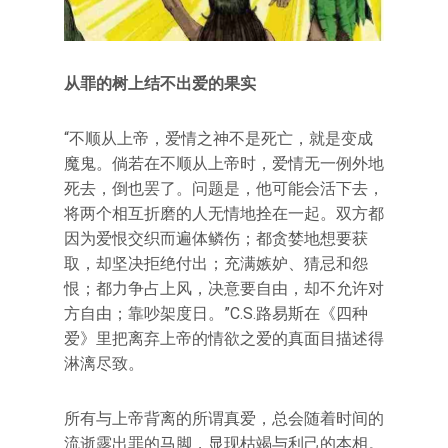
从罪的树上结不出爱的果实
“不顺从上帝，爱情之神不是死亡，就是变成
魔鬼。倘若在不顺从上帝时，爱情无一例外地
死去，倒也罢了。问题是，他可能会活下去，
将两个相互折磨的人无情地拴在一起。双方都
因为爱恨交织而遍体鳞伤；都贪婪地想要获
取，却坚决拒绝付出；充满嫉妒、猜忌和怨
恨；都力争占上风，决意要自由，却不允许对
方自由；靠吵架度日。”C.S.路易斯在《四种
爱》里把离弃上帝的情欲之爱的真面目描述得
淋漓尽致。
所有与上帝背离的所谓真爱，总会随着时间的
流逝露出罪的马脚，显现枯竭与利己的本相。