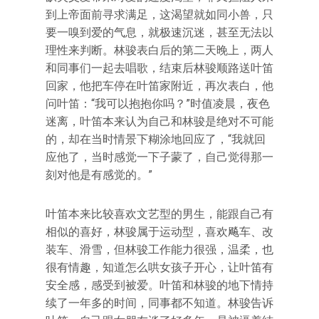
到上帝面前寻求满足，这渴望就如同小兽，只
要一嗅到爱的气息，就极速沉迷，甚至无法以
理性来判断。林骏表白后的第二天晚上，两人
和同事们一起去唱歌，结束后林骏顺路送叶笛
回家，他把车停在叶笛家附近，再次表白，他
问叶笛：“我可以抱抱你吗？”时值凌晨，夜色
迷离，叶笛本来认为自己和林骏是绝对不可能
的，却在当时情景下糊涂地回应了，“我就回
应他了，当时感觉一下子蒙了，自己觉得那一
刻对他是有感觉的。”
叶笛本来比较喜欢文艺型的男生，能跟自己有
相似的喜好，林骏属于运动型，喜欢飚车、改
装车、滑雪，但林骏工作能力很强，温柔，也
很有情趣，知道怎么哄女孩子开心，让叶笛有
安全感，感受到被爱。叶笛和林骏的地下情持
续了一年多的时间，同事都不知道。林骏告诉