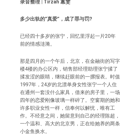
录音整理 | Tirzah 蕙雯
多少出轨的”真爱”，成了罪与罚?
已经四十多岁的张宁，回忆里浮起一片20年
前的情感涟漪。
那是四月的一个午后，北京，在金融街的写字
楼4楼的办公区内，销售部经理助理张宁揉了
揉发涩的眼睛，继续赶眼前的一摞报表。时值
1997年，24岁的北漂单身女性张宁一个人住
在通州一套没什么家具，借来的房子里，一场
四年的恋爱刚像玻璃一样碎了。空窗期的她和
许多职业女性一样，信奉何以解忧，唯有工
作。不经意之间，她留意到自己的经理陈超，
一个温和、高大的北京男，正在给她养的两条
小金鱼换水。