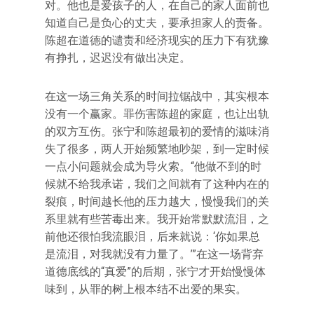
对。他也是爱孩子的人，在自己的家人面前也
知道自己是负心的丈夫，要承担家人的责备。
陈超在道德的谴责和经济现实的压力下有犹豫
有挣扎，迟迟没有做出决定。
在这一场三角关系的时间拉锯战中，其实根本
没有一个赢家。罪伤害陈超的家庭，也让出轨
的双方互伤。张宁和陈超最初的爱情的滋味消
失了很多，两人开始频繁地吵架，到一定时候
一点小问题就会成为导火索。“他做不到的时
候就不给我承诺，我们之间就有了这种内在的
裂痕，时间越长他的压力越大，慢慢我们的关
系里就有些苦毒出来。我开始常默默流泪，之
前他还很怕我流眼泪，后来就说：‘你如果总
是流泪，对我就没有力量了。’”在这一场背弃
道德底线的“真爱”的后期，张宁才开始慢慢体
味到，从罪的树上根本结不出爱的果实。