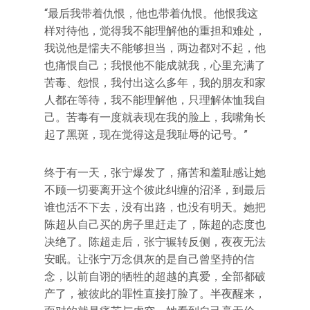
“最后我带着仇恨，他也带着仇恨。他恨我这
样对待他，觉得我不能理解他的重担和难处，
我说他是懦夫不能够担当，两边都对不起，他
也痛恨自己；我恨他不能成就我，心里充满了
苦毒、怨恨，我付出这么多年，我的朋友和家
人都在等待，我不能理解他，只理解体恤我自
己。苦毒有一度就表现在我的脸上，我嘴角长
起了黑斑，现在觉得这是我耻辱的记号。”
终于有一天，张宁爆发了，痛苦和羞耻感让她
不顾一切要离开这个彼此纠缠的沼泽，到最后
谁也活不下去，没有出路，也没有明天。她把
陈超从自己买的房子里赶走了，陈超的态度也
决绝了。陈超走后，张宁辗转反侧，夜夜无法
安眠。让张宁万念俱灰的是自己曾坚持的信
念，以前自诩的牺牲的超越的真爱，全部都破
产了，被彼此的罪性直接打脸了。半夜醒来，