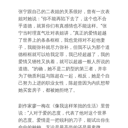
张宁跟自己的二表姐的关系很好，曾有一次表
姐对她说：“你不能再陷下去了，这个也不合
乎道德，就算你们有真感情也不能这样。”张
宁当时理直气壮对表姐讲，“真正的爱情超越
了世界上的条条框框，我也觉得对不起他妻
子，我能弥补就尽力弥补，但我不认为那个道
德框框就可以给我定罪，我已经超越了，我的
爱情又牺牲又执着，就可以超越一般人所说的
道德。”的确，她不是二奶型的第三者，并非
为了物质利益与陈超在一起，相反，她是个自
己努力上进的职业女性，陈超曾因为内疚想帮
她买套房子，都被她拒绝了。
剧作家廖一梅在《像我这样笨拙的生活》里曾
说：“人对于爱的态度，代表了他对这个世界
的态度。爱情是一把锐利的刀子，能试出你生
命中的种种，无论是最高尚的还是最卑微