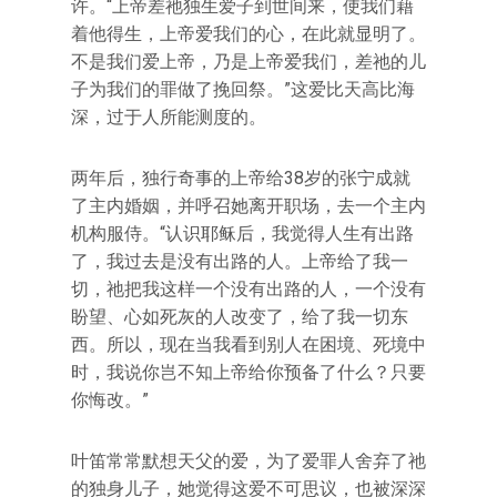
许。“上帝差祂独生爱子到世间来，使我们藉
着他得生，上帝爱我们的心，在此就显明了。
不是我们爱上帝，乃是上帝爱我们，差祂的儿
子为我们的罪做了挽回祭。”这爱比天高比海
深，过于人所能测度的。
两年后，独行奇事的上帝给38岁的张宁成就
了主内婚姻，并呼召她离开职场，去一个主内
机构服侍。“认识耶稣后，我觉得人生有出路
了，我过去是没有出路的人。上帝给了我一
切，祂把我这样一个没有出路的人，一个没有
盼望、心如死灰的人改变了，给了我一切东
西。所以，现在当我看到别人在困境、死境中
时，我说你岂不知上帝给你预备了什么？只要
你悔改。”
叶笛常常默想天父的爱，为了爱罪人舍弃了祂
的独身儿子，她觉得这爱不可思议，也被深深