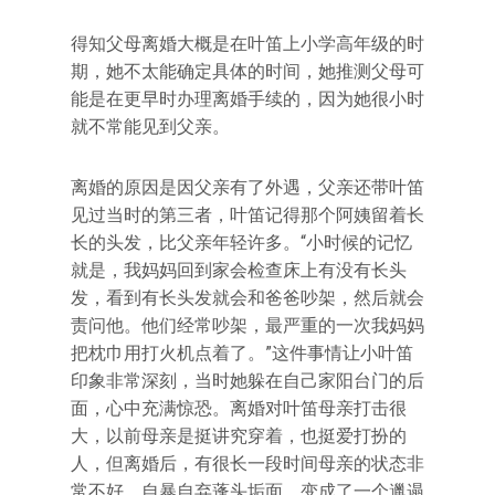
得知父母离婚大概是在叶笛上小学高年级的时
期，她不太能确定具体的时间，她推测父母可
能是在更早时办理离婚手续的，因为她很小时
就不常能见到父亲。
离婚的原因是因父亲有了外遇，父亲还带叶笛
见过当时的第三者，叶笛记得那个阿姨留着长
长的头发，比父亲年轻许多。“小时候的记忆
就是，我妈妈回到家会检查床上有没有长头
发，看到有长头发就会和爸爸吵架，然后就会
责问他。他们经常吵架，最严重的一次我妈妈
把枕巾用打火机点着了。”这件事情让小叶笛
印象非常深刻，当时她躲在自己家阳台门的后
面，心中充满惊恐。离婚对叶笛母亲打击很
大，以前母亲是挺讲究穿着，也挺爱打扮的
人，但离婚后，有很长一段时间母亲的状态非
常不好，自暴自弃蓬头垢面，变成了一个邋遢