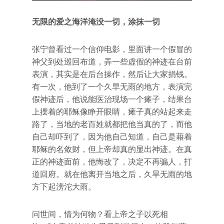
无限的爱之海洋淹没一切，涂抹一切
张宁曾看过一个信仰电影，里面讲一个假冒的
神父到处巡回布道，弄一些虚假的神迹在台前
表演，其实是在后台操作，然后让大家捐钱。
有一次，他到了一个久旱无雨的地方，表演完
假神迹后，他说能医治现场一个瘫子，结果台
上摆着的耶稣像睁开眼睛，瘫子真的站起来走
路了，当地的老百姓就都把他当真的了，而他
自己却吓到了，因为他自己知道，自己是藉着
耶稣的名敛财，但上帝却真的显出神迹。在真
正的神迹面前，他悔改了，决定不再骗人，打
道回府。就在他离开当地之后，久旱无雨的地
方下起滂沱大雨。
问世间，情为何物？看上帝之子以死相