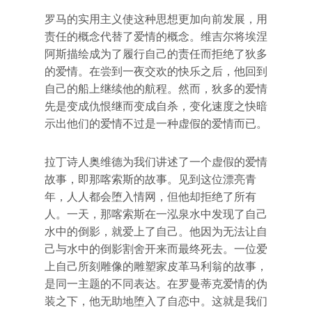
罗马的实用主义使这种思想更加向前发展，用
责任的概念代替了爱情的概念。维吉尔将埃涅
阿斯描绘成为了履行自己的责任而拒绝了狄多
的爱情。在尝到一夜交欢的快乐之后，他回到
自己的船上继续他的航程。然而，狄多的爱情
先是变成仇恨继而变成自杀，变化速度之快暗
示出他们的爱情不过是一种虚假的爱情而已。
拉丁诗人奥维德为我们讲述了一个虚假的爱情
故事，即那喀索斯的故事。见到这位漂亮青
年，人人都会堕入情网，但他却拒绝了所有
人。一天，那喀索斯在一泓泉水中发现了自己
水中的倒影，就爱上了自己。他因为无法让自
己与水中的倒影割舍开来而最终死去。一位爱
上自己所刻雕像的雕塑家皮革马利翁的故事，
是同一主题的不同表达。在罗曼蒂克爱情的伪
装之下，他无助地堕入了自恋中。这就是我们