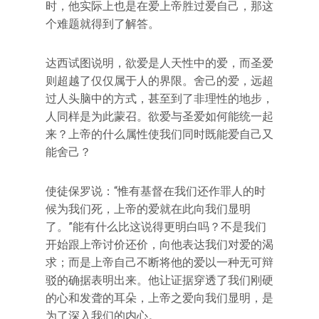
时，他实际上也是在爱上帝胜过爱自己，那这
个难题就得到了解答。
达西试图说明，欲爱是人天性中的爱，而圣爱
则超越了仅仅属于人的界限。舍己的爱，远超
过人头脑中的方式，甚至到了非理性的地步，
人同样是为此蒙召。欲爱与圣爱如何能统一起
来？上帝的什么属性使我们同时既能爱自己又
能舍己？
使徒保罗说：“惟有基督在我们还作罪人的时
候为我们死，上帝的爱就在此向我们显明
了。”能有什么比这说得更明白吗？不是我们
开始跟上帝讨价还价，向他表达我们对爱的渴
求；而是上帝自己不断将他的爱以一种无可辩
驳的确据表明出来。他让证据穿透了我们刚硬
的心和发聋的耳朵，上帝之爱向我们显明，是
为了深入我们的内心。