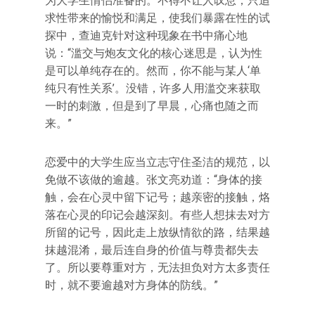
为大学生情侣准备的。不得不让人叹息，只追
求性带来的愉悦和满足，使我们暴露在性的试
探中，查迪克针对这种现象在书中痛心地
说：“滥交与炮友文化的核心迷思是，认为性
是可以单纯存在的。然而，你不能与某人‘单
纯只有性关系’。没错，许多人用滥交来获取
一时的刺激，但是到了早晨，心痛也随之而
来。”
恋爱中的大学生应当立志守住圣洁的规范，以
免做不该做的逾越。张文亮劝道：“身体的接
触，会在心灵中留下记号；越亲密的接触，烙
落在心灵的印记会越深刻。有些人想抹去对方
所留的记号，因此走上放纵情欲的路，结果越
抹越混淆，最后连自身的价值与尊贵都失去
了。所以要尊重对方，无法担负对方太多责任
时，就不要逾越对方身体的防线。”