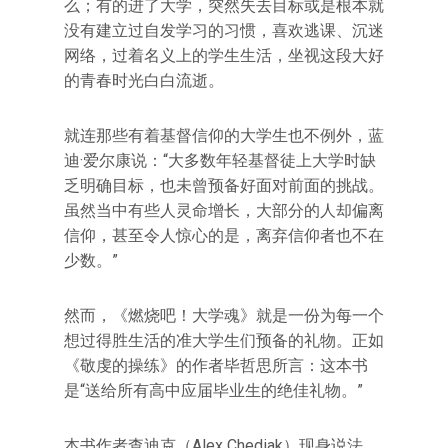
么；有的进了大学，突然失去目标或是根本就
没有建立过自发学习的习惯，喜欢逃课、沉迷
网络，过着名义上的学生生活，坐视这段大好
的青春时光白白流逝。
就连那些有着基督信仰的大学生也不例外，蓝
迪·爱尔康说：“大多数年轻基督徒上大学时缺
乏明确目标，也未曾预备好面对前面的挑战。
虽然当中有些人灵命增长，大部分的人却偏离
信仰，甚至令人惊心的是，离弃信仰者也不在
少数。”
然而，《燃烧吧！大学魂》就是一份为每一个
想过得胜生活的准大学生们预备的礼物。正如
《敬虔的操练》的作者毕哲思所言：这本书
是“送给所有高中应届毕业生的绝佳礼物。”
本书作者查迪克（Alex Chediak）现身说法，