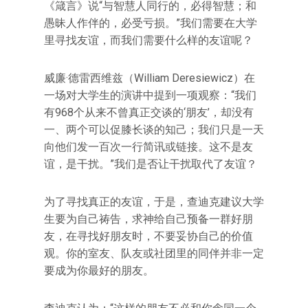
《箴言》说“与智慧人同行的，必得智慧；和
愚昧人作伴的，必受亏损。”我们需要在大学
里寻找友谊，而我们需要什么样的友谊呢？
威廉·德雷西维兹（William Deresiewicz）在
一场对大学生的演讲中提到一项观察：“我们
有968个从来不曾真正交谈的‘朋友’，却没有
一、两个可以促膝长谈的知己；我们只是一天
向他们发一百次一行简讯或链接。这不是友
谊，是干扰。”我们是否让干扰取代了友谊？
为了寻找真正的友谊，于是，查迪克建议大学
生要为自己祷告，求神给自己预备一群好朋
友，在寻找好朋友时，不要妥协自己的价值
观。你的室友、队友或社团里的同伴并非一定
要成为你最好的朋友。