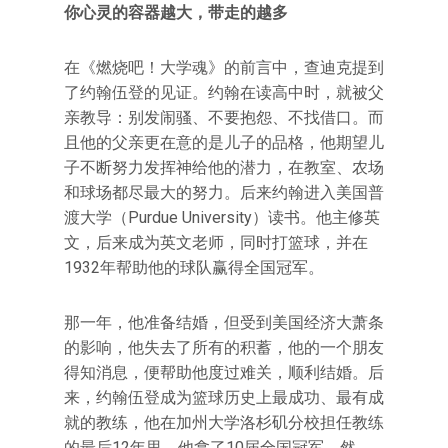
你心灵的容器越大，带走的越多
在《燃烧吧！大学魂》的前言中，查迪克提到
了约翰伍登的见证。约翰在读高中时，就被父
亲教导：别发闹骚、不要抱怨、不找借口。而
且他的父亲更在意的是儿子的品格，他期望儿
子不断努力发挥神给他的潜力，在教室、农场
和球场都尽最大的努力。后来约翰进入美国普
渡大学（Purdue University）读书。他主修英
文，后来成为英文老师，同时打篮球，并在
1932年帮助他的球队赢得全国冠军。
那一年，他准备结婚，但受到美国经济大萧条
的影响，他失去了所有的积蓄，他的一个朋友
得知消息，便帮助他度过难关，顺利结婚。后
来，约翰伍登成为篮球历史上最成功、最有成
就的教练，他在加州大学洛杉矶分校担任教练
的最后12年里，他拿了10届全国冠军。然