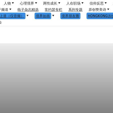
人物
心理境界
两性成长
人在职场
信仰反思
子频道
电子杂志精选
常约瑟专栏
系列专题
原创赞美诗
上道（仅音频）
境界如画
境界朋友圈
HONGKONG连
会