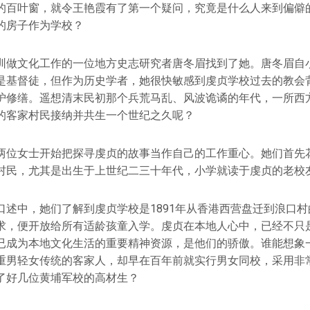
的百叶窗，就令王艳霞有了第一个疑问，究竟是什么人来到偏僻
的房子作为学校？
圳做文化工作的一位地方史志研究者唐冬眉找到了她。唐冬眉自
是基督徒，但作为历史学者，她很快敏感到虔贞学校过去的教会
护修缮。遥想清末民初那个兵荒马乱、风波诡谲的年代，一所西
的客家村民接纳并共生一个世纪之久呢？
两位女士开始把探寻虔贞的故事当作自己的工作重心。她们首先
村民，尤其是出生于上世纪二三十年代，小学就读于虔贞的老校
口述中，她们了解到虔贞学校是1891年从香港西营盘迁到浪口
求，便开放给所有适龄孩童入学。虔贞在本地人心中，已经不只
已成为本地文化生活的重要精神资源，是他们的骄傲。谁能想象
重男轻女传统的客家人，却早在百年前就实行男女同校，采用非
了好几位黄埔军校的高材生？