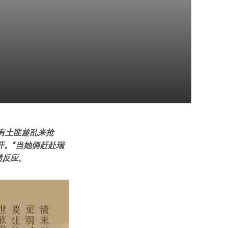
有土匪趁乱来抢
开。”当她俩赶赴瑞
锁反应。