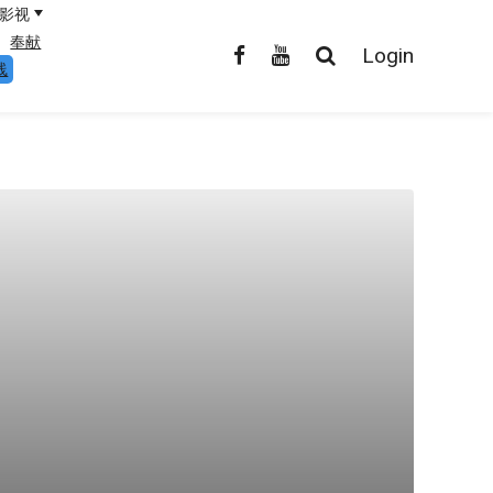
影视
奉献
Login
线