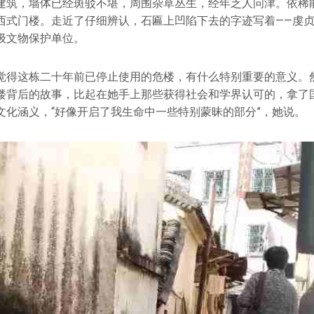
建筑，墙体已经斑驳不堪，周围杂草丛生，经年乏人问津。依稀
西式门楼。走近了仔细辨认，石匾上凹陷下去的字迹写着——虔贞学
级文物保护单位。
觉得这栋二十年前已停止使用的危楼，有什么特别重要的意义。
楼背后的故事，比起在她手上那些获得社会和学界认可的，拿了
文化涵义，“好像开启了我生命中一些特别蒙昧的部分”，她说。