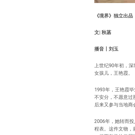
《
境界
》独立出品
文
| 秋菡
播音丨刘玉
上世纪90年初，
女孩儿，王艳霞。
1993年，王艳
不安分，不愿意过
后来又参与当地商
2006年，她转
程表。这件文物，