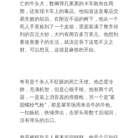
亡的牛头犬，数辆弹孔累累的卡车散布在周
围，还发现卡车上的毒品。他知道这是毒品交
易失败的劫后。在附近不远的树下，他从一个
死人手里捡到了一个皮箱，里面装满了整齐排
列的百元大钞，大约有两百多万美元。他想到
要改善妻子的生活，就决定吞下这笔不义之
财。可以想见，这就是麻烦的开始。
奇哥是个杀人不眨眼的死亡天使。他态度冷
静，充满机智，但是心狠手辣。他有两个武
器，一是装上消音器的滑膛枪，另一个是“紧
固螺栓气枪”，那是屠宰场用来击牛的牛枪。
一扣板机，铁锤弹出，击穿头骨数寸后缩回，
没有弹头的出口。
奇哥被赃款主人雇来追回钱财。他是个只知任