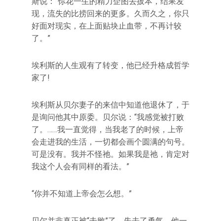
斯说：“你花一生的精力企图去扳本，结果发
现，流失的比捞回来的更多。久而久之，你只
好面对现实，在上面贴块止血带，不再计较
了。”
埃利斯的人生观有了转变，他已经升格成哲学
家了!
埃利斯从贝尔妻子的来信中知道他退休了，于
是询问他其中原委。贝尔说：“我感觉被打败
了。……我一直觉得，当我老了的时候，上帝
会走进我的生活，一切都会画个圆满的句号。
可是没有。我并不怪祂。如果我是祂，肯定对
我这个人会有同样的看法。”
“你并不知道上帝会怎么想。”
贝尔并非真正被“击败”了，失去了勇气。他一