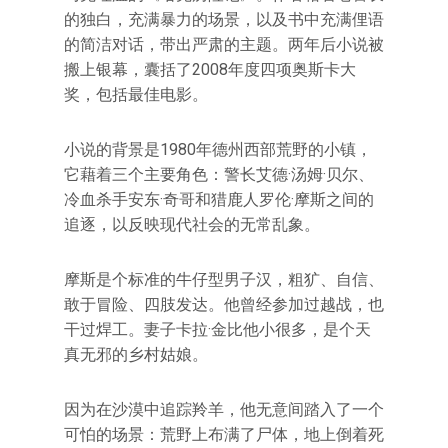
的独白，充满暴力的场景，以及书中充满俚语
的简洁对话，带出严肃的主题。两年后小说被
搬上银幕，囊括了2008年度四项奥斯卡大
奖，包括最佳电影。
小说的背景是1980年德州西部荒野的小镇，
它藉着三个主要角色：警长艾德·汤姆·贝尔、
冷血杀手安东·奇哥和猎鹿人罗伦·摩斯之间的
追逐，以反映现代社会的无常乱象。
摩斯是个标准的牛仔型男子汉，粗犷、自信、
敢于冒险、四肢发达。他曾经参加过越战，也
干过焊工。妻子卡拉·金比他小很多，是个天
真无邪的乡村姑娘。
因为在沙漠中追踪羚羊，他无意间踏入了一个
可怕的场景：荒野上布满了尸体，地上倒着死