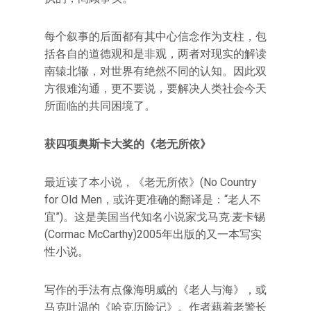
每个叙事的后面都有其中心信念作为支柱，包
括各自的道德观和是非观，两者对现实的解读
南辕北辙，对世界有绝然不同的认知。因此双
方很难沟通，更不要说，要解决人类社会今天
所面临的共同困境了。
获四项奥斯卡大奖的《老无所依》
最近读了本小说，《老无所依》(No Country
for Old Men，或许更准确的翻译是：“老人不
宜”)。这是美国当代知名小说家戈马克·麦卡锡
(Cormac McCarthy)2005年出版的又一本写实
性小说。
写作的手法有点像海明威的《老人与海》，或
马克吐温的《哈克历险记》。作者藉着老警长