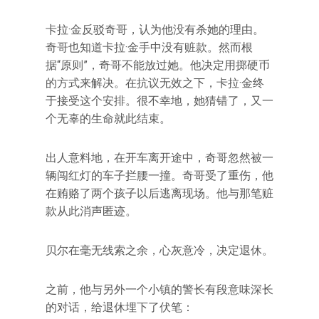
卡拉·金反驳奇哥，认为他没有杀她的理由。
奇哥也知道卡拉·金手中没有赃款。然而根
据“原则”，奇哥不能放过她。他决定用掷硬币
的方式来解决。在抗议无效之下，卡拉·金终
于接受这个安排。很不幸地，她猜错了，又一
个无辜的生命就此结束。
出人意料地，在开车离开途中，奇哥忽然被一
辆闯红灯的车子拦腰一撞。奇哥受了重伤，他
在贿赂了两个孩子以后逃离现场。他与那笔赃
款从此消声匿迹。
贝尔在毫无线索之余，心灰意冷，决定退休。
之前，他与另外一个小镇的警长有段意味深长
的对话，给退休埋下了伏笔：