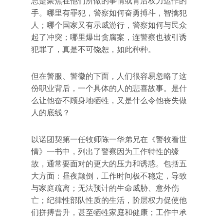
总是聚焦在他们所做的事情或背后权力运作的
手。哪里有罪犯，警察如何奋勇搏斗，智擒犯
人；哪个国家又有示威游行，警察如何与民众
起了冲突；哪里爆出贪腐案，连警察也被引诱
犯罪了，真是不可饶恕，如此种种。
但在警服、警徽的下面，人们很容易忽略了这
份职业背后，一个具体的人的悲喜故事。是什
么让他奋不顾身地牺牲，又是什么令他丧失做
人的底线？
以诺团契第一任牧师陈一华弟兄在《警牧看世
情》一书中，列出了警察因为工作特性的缘
故，通常要面对的更大的压力和诱惑。包括五
大方面：昼夜颠倒，工作时间极不稳定，导致
与家庭疏离；无法预计的生命威胁、意外伤
亡；纪律性部队性质的生活，阶层权力促使他
们拼搏晋升，甚至牺牲家庭和健康；工作中承