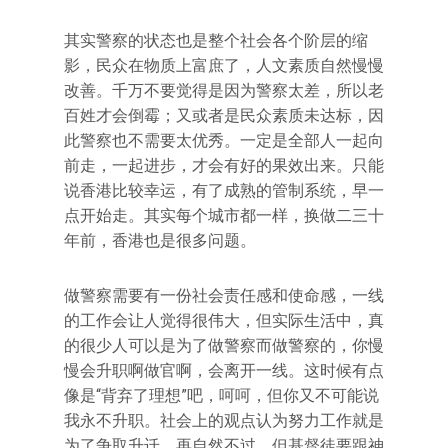
其实警察的状态也是整个社会各个阶层的缩
影，民众在物质上富庶了，人文素质自然慢慢
改善。千万不要觉得是因为警察太差，所以老
百姓才会倒霉；又或者是民众素质未达标，因
此警察也不需要太优秀。一定是全部人一起向
前走，一起进步，才会有好的果效出来。只能
说香港比较幸运，有了成熟的管制系统，早一
点开始走。其实每个城市都一样，换做二三十
年前，香港也是很多问题。
做警察需要有一份社会责任感和使命感，一线
的工作会让人觉得很伟大，但实际生活中，真
的很少人可以是为了做警察而做警察的，你慢
慢会升职啊做官啊，会离开一线。这时候有点
像是“背弃了理想”吧，呵呵，但你又不可能说
我永不升职。社会上的观点认为努力工作就是
为了争取升迁，再自然不过，但基督徒要跟神