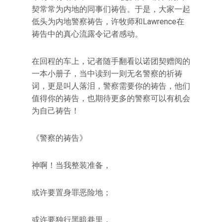
契常常为内地的同事们祷告。于是，大家一起
低头为内地警察祷告，许牧师和Lawrence在
祷告中的真心流露令记者感动。
在回程的车上，记者随手翻看以诺团契赠阅的
一本小册子，当中读到一则无名警察的祈祷
词，更是叫人落泪，警察需要你的祷告，他们
值得你的祷告，也期待更多的警察可以有机会
为自己祷告！
《警察的祷告》
神啊！当我整装准备，
或许要置身罪恶险地；
或许要独行黑暗巷里，