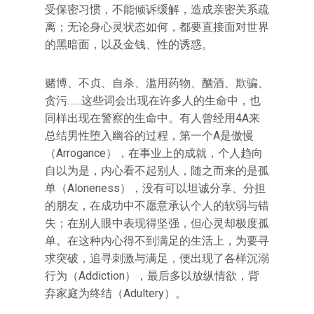
受保密习惯，不能倾诉缓解，造成亲密关系疏
离；无论身心灵状态如何，都要直接面对世界
的黑暗面，以及金钱、性的诱惑。
赌博、不贞、自杀、滥用药物、酗酒、欺骗、
贪污……这些词会出现在许多人的生命中，也
同样出现在警察的生命中。有人曾经用4A来
总结男性堕入幽谷的过程，第一个A是傲慢
（Arrogance），在事业上的成就，个人趋向
自以为是，内心看不起别人，随之而来的是孤
单（Aloneness），没有可以坦诚分享、分担
的朋友，在成功中不愿意承认个人的软弱与错
失；在别人眼中表现得坚强，但心灵却极度孤
单。在这种内心得不到满足的生活上，为要寻
求突破，追寻刺激与满足，便出现了各样沉溺
行为（Addiction），最后多以放纵情欲，背
弃家庭为终结（Adultery）。