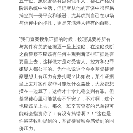
五十位。虽说警察有点类似军人，都在严格的
阶层系统中生活，但记者从他的言谈中很容易
捕捉到一份平实和谦逊，尤其讲到自己在职场
与信仰中的挣扎，更是充满港人特有的自嘲。
“我们查案搜集证据的时候，按理说要将所有
与案件有关的证据逐一呈上法庭，在法庭决断
之前警察不应该有任何主观判断某些证据是否
要呈上去，这样做才是对受害人、控方和犯罪
嫌疑人都公平的。为什么说这个会令基督徒警
察思想上有压力有挣扎呢？比如说，某个证据
呈上去对案件定罪可能没什么益处，大家都想
摆在一边算了，这样才十拿九稳会判有罪。但
基督徒心里可能就会不平安了，不对啊，这个
也应该呈上去。那么一班辛苦查案的兄弟很可
能就会指责你了：有没有搞错啊？！”这也是
许淑芬牧师提到的，基督徒警察会感受到的同
侪压力。