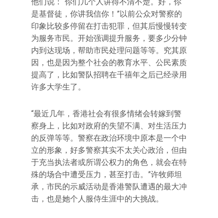
他们说：“你们几个人讲得不清不楚。好，你
是基督徒，你讲我信你！”以前公众对警察的
印象比较多停留在打击犯罪，但其后慢慢转变
为服务市民。开始强调提升服务，要多少分钟
内到达现场，帮助市民处理问题等等。究其原
因，也是因为整个社会的教育水平、公民素质
提高了，比如警队招聘在千禧年之后已经录用
许多大学生了。
“最近几年，香港社会有很多情绪会转嫁到警
察身上，比如对政府的失望不满、对生活压力
的反弹等等。警察在政治环境中原本是一个中
立的形象，好多警察其实不太关心政治，但由
于充当执法者或所谓公权力的角色，就会在特
殊的场合中遭受压力，甚至打击。”许牧师坦
承，市民的示威活动是香港警队遭遇的最大冲
击，也是她个人服侍生涯中的大挑战。