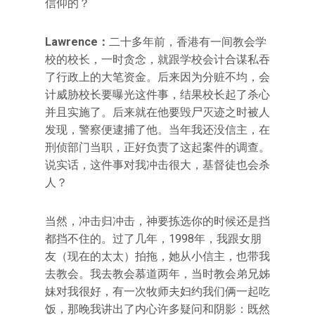
信仰的？
Lawrence：
二十多年前，香港有一间教会学
校的校长，一时贪念，就跟学校会计合谋私吞
了行政上的大笔资金。后来因为分赃不均，会
计威胁校长要曝光这件事，结果校长起了杀心
并且实施了。后来就在他要毁尸灭迹之时被人
发现，警察便逮捕了他。当年我还没信主，在
刑侦部门当职，正好负责了这起案件的调查。
说实话，这件事对我冲击很大，基督徒也会杀
人？
当然，冲击归冲击，神要拣选你的时候还是挡
都挡不住的。过了几年，1998年，我跟女朋
友（现在的太太）拍拖，她从小信主，也带我
去教会。我去教会慕道两年，当时教会弟兄姊
妹对我很好，有一次牧师夫妇约我们俩一起吃
饭，那晚我讲出了内心许多疑问和阴影：既然