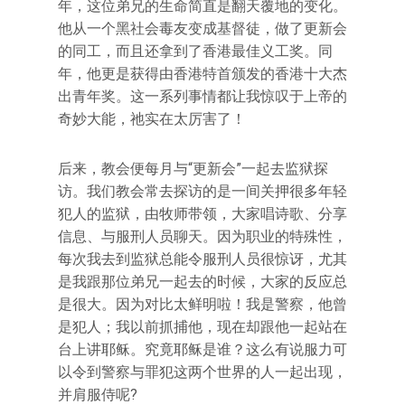
年，这位弟兄的生命简直是翻天覆地的变化。
他从一个黑社会毒友变成基督徒，做了更新会
的同工，而且还拿到了香港最佳义工奖。同
年，他更是获得由香港特首颁发的香港十大杰
出青年奖。这一系列事情都让我惊叹于上帝的
奇妙大能，祂实在太厉害了！
后来，教会便每月与“更新会”一起去监狱探
访。我们教会常去探访的是一间关押很多年轻
犯人的监狱，由牧师带领，大家唱诗歌、分享
信息、与服刑人员聊天。因为职业的特殊性，
每次我去到监狱总能令服刑人员很惊讶，尤其
是我跟那位弟兄一起去的时候，大家的反应总
是很大。因为对比太鲜明啦！我是警察，他曾
是犯人；我以前抓捕他，现在却跟他一起站在
台上讲耶稣。究竟耶稣是谁？这么有说服力可
以令到警察与罪犯这两个世界的人一起出现，
并肩服侍呢?