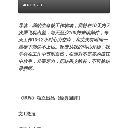
APRIL 9, 2019
导读：我的生命被工作填满，我曾在10天内 7
次乘飞机出差，每天至少100封未读邮件，每
天工作10-12小时心力交瘁，和丈夫有时同一
屋檐下却说不上话。改变从我的内心开始，我
学会在工作中节制自己，在面对不完美的抓狂
中放手，凡事尽力，把结果交给神，不再被结
果捆绑。
《境界》独立出品【经典回顾】
文 l 撒拉