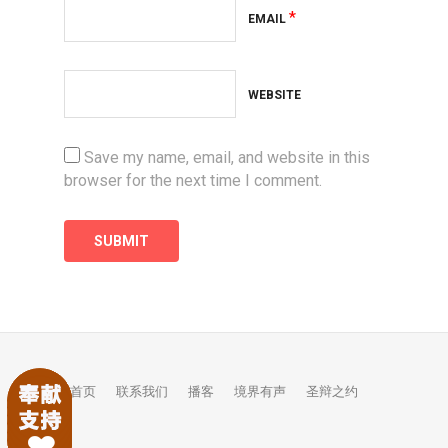
*
EMAIL
WEBSITE
Save my name, email, and website in this
browser for the next time I comment.
首页
联系我们
播客
境界有声
圣辩之约