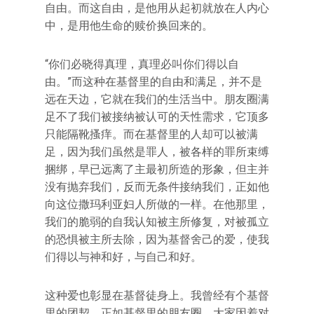
自由。而这自由，是他用从起初就放在人内心
中，是用他生命的赎价换回来的。
“你们必晓得真理，真理必叫你们得以自
由。”而这种在基督里的自由和满足，并不是
远在天边，它就在我们的生活当中。朋友圈满
足不了我们被接纳被认可的天性需求，它顶多
只能隔靴搔痒。而在基督里的人却可以被满
足，因为我们虽然是罪人，被各样的罪所束缚
捆绑，早已远离了主最初所造的形象，但主并
没有抛弃我们，反而无条件接纳我们，正如他
向这位撒玛利亚妇人所做的一样。在他那里，
我们的脆弱的自我认知被主所修复，对被孤立
的恐惧被主所去除，因为基督舍己的爱，使我
们得以与神和好，与自己和好。
这种爱也彰显在基督徒身上。我曾经有个基督
里的团契，正如基督里的朋友圈，大家因着对