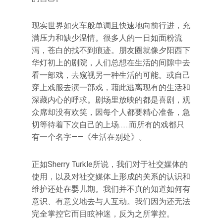
现实世界如火车般单调且快速地向前行进，充
满压力和缺少温情。很多人的一日如面粉流
泻，苍白的找不到痕迹。朋友圈就像夕阳西下
华灯初上的剧院，人们总想在生活的间隙中去
看一部戏，去窥视另一种生活的可能。或自己
穿上戏服去演一部戏，藉此逃离现有的生活和
深藏内心的呼求。剧场里放映的都是喜剧，观
众席却没有欢笑，因每个人都要精心准备，急
切等待着下次自己的上场……而所有的戏都只
有一个名字——《生活在别处》。
正如Sherry Turkle所说，我们对于社交媒体的
使用，以及对社交媒体上形成的关系的认识和
维护还处在婴儿期。我们并不真的知道如何有
意识、有意义地去与人互动。我们因为还无法
完全掌控它而目眩神迷，反为之所掌控。