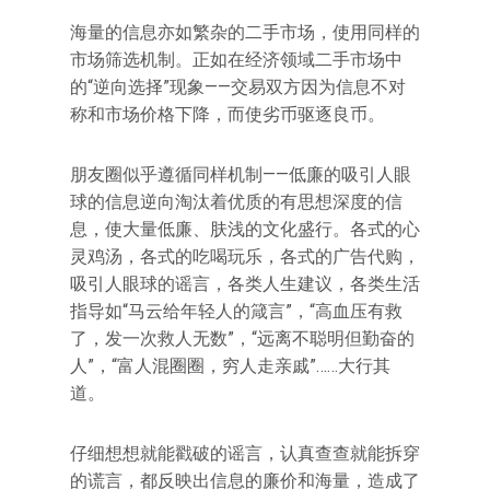
海量的信息亦如繁杂的二手市场，使用同样的
市场筛选机制。正如在经济领域二手市场中
的“逆向选择”现象——交易双方因为信息不对
称和市场价格下降，而使劣币驱逐良币。
朋友圈似乎遵循同样机制——低廉的吸引人眼
球的信息逆向淘汰着优质的有思想深度的信
息，使大量低廉、肤浅的文化盛行。各式的心
灵鸡汤，各式的吃喝玩乐，各式的广告代购，
吸引人眼球的谣言，各类人生建议，各类生活
指导如“马云给年轻人的箴言”，“高血压有救
了，发一次救人无数”，“远离不聪明但勤奋的
人”，“富人混圈圈，穷人走亲戚”……大行其
道。
仔细想想就能戳破的谣言，认真查查就能拆穿
的谎言，都反映出信息的廉价和海量，造成了