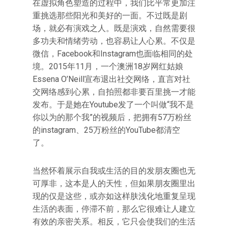
在虚拟角色塑造的过程中，我们比平常更加注
重挑选那些阳光和美好的一面。不过既是剧
场，就必有演戏之人。既是演戏，自然需要很
多功夫和情绪劳动，也容易让人心累。不仅是
微信，Facebook和Instagram也面临相同的处
境。2015年11月，一个澳洲18岁网红姑娘
Essena O’Neill宣布退出社交网络，直言对社
交网络感到心累，自拍照都非要百里挑一才能
发布。于是她在Youtube发了一个叫做“我不是
你以为的那个我”的视频后，把拥有57万粉丝
的instagram、25万粉丝的YouTube都清空
了。
当然怀着展示自我或生活的目的发朋友圈也无
可厚非，这本是人的天性，但如果朋友圈里出
现的仅是这些，或亦如这样肤浅化地重复呈现
生活的表面，停滞不前，那么它很难让人建立
有效的亲密关系。相反，它只会使我们的生活