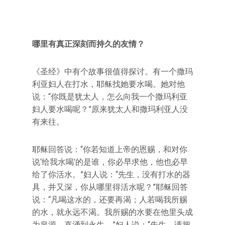
哪里有真正深刻而持久的友情？
《圣经》中有个故事很值得探讨。有一个撒玛
利亚妇人在打水，耶稣找她要水喝。她对他
说：“你既是犹太人，怎么向我一个撒玛利亚
妇人要水喝呢？”原来犹太人和撒玛利亚人没
有来往。
耶稣回答说：“你若知道上帝的恩赐，和对你
说‘给我水喝’的是谁，你必早求他，他也必早
给了你活水。”妇人说：“先生，没有打水的器
具，井又深，你从哪里得活水呢？”耶稣回答
说：“凡喝这水的，还要再渴；人若喝我所赐
的水，就永远不渴。我所赐的水要在他里头成
为泉源，直涌到永生。”妇人说：“先生，请把