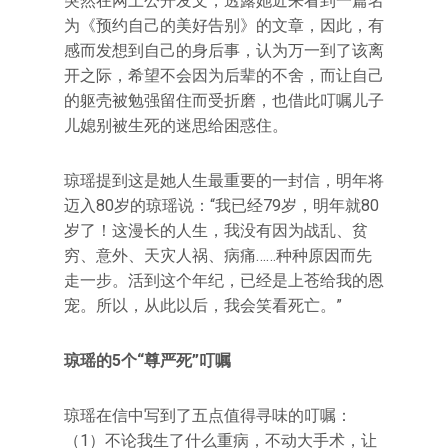
突然在网上公开发文，透露她近来看到一篇名
为《预约自己的美好告别》的文章，因此，有
感而发想到自己的身后事，认为万一到了该离
开之际，希望不会因为后辈的不舍，而让自己
的躯壳被勉强留住而受折磨，也借此叮嘱儿子
儿媳别被生死的迷思给困惑住。
琼瑶提到这是她人生最重要的一封信，明年将
迈入80岁的琼瑶说：“我已经79岁，明年就80
岁了！这漫长的人生，我没有因为战乱、贫
穷、意外、天灾人祸、病痛……种种原因而先
走一步。活到这个年纪，已经是上苍给我的恩
宠。所以，从此以后，我会笑看死亡。”
琼瑶的5个“尊严死”叮嘱
琼瑶在信中写到了五点值得寻味的叮嘱：
（1）不论我生了什么重病，不动大手术，让