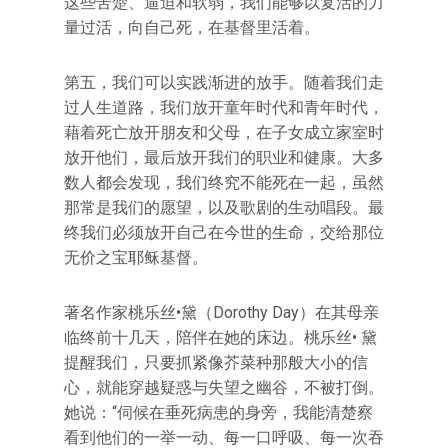
这些苦楚、逼迫和软弱，我们能够以复活的力
量过活，向自己死，在基督里活着。
第五，我们可以实践渐进的放手。随着我们走
过人生道路，我们放开童年时代和青年时代，
藉着死亡放开朋友和父母，在子女成立家室时
放开他们，最后放开我们的职业和健康。大多
数人都会发现，我们终究不能死在一起，虽然
那常是我们的愿望，以及歌剧的生动唱段。最
终我们必须放开自己在今世的生命，交给那位
无价之宝耶稣基督。
著名作家桃乐丝•黛（Dorothy Day）在其母亲
临终前十几天，陪伴在她的床边。桃乐丝• 黛
提醒我们，只要抓紧像芥菜种那般大小的信
心，就能穿越疑惑与失望之幽谷，不被打倒。
她说：“伺候在垂死病患的身旁，我能清楚察
看到他们的一举一动、每一口呼吸、每一次吞