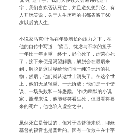
说“死”这个字。我们大多数人会避讳死这个
字，我们喜欢否认死亡，并且避免想到它。有
人开玩笑说，关于人生历程的书都省略了60
岁以后的人生。
小说家马克•吐温在年龄增长的压力之下，在
他的自传中写道：“痛苦、忧虑与不幸的担子
一年比一年更重，终于，野心死了，虚荣心死
了，接下来便是渴望解脱，解脱会在最后来
到，解脱是这世界给他们唯一纯净无污的礼
物，然后，他们就从这世上消失了。在这个世
上，他们无足轻重、一无所成；他们是一个错
误、一场失败和一阵愚蠢。”作为幽默的小说
家，照理来说，他能够笑看生死，但眼看将要
来的死亡，他也陷入虚空之中。
虽然死亡是普世的，但对于基督徒来说，耶稣
基督的福音也是普世的。因有一位救主在十字