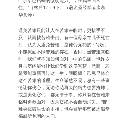
己那早已枯竭的微弱能力），在我里面常
住。”（林后12：9下）（著名圣经学者唐慕
华意译）
避免苦难只能让人在苦难来临时，更措手不
及，从而被苦难击倒。有一位母亲在儿子死亡
后，认为人避免苦难，是徒劳无功的：“我们
不能掩面不顾苦难的存在，否则，当苦难来临
时，我们就不知如何面对心中的伤痛。也许岁
月与历练能够让我们学到这份智慧；然而，若
是我能重新再过这一生，我盼望自己尽早体会
这个苦难的道理。生命诚然不易，总有一些事
情让你伤心，无论你花再大的精力想要掩饰，
或是美化它们，都无济于事。你只有在苦难来
临时勇敢面对，因为它绝不会自动消失。”苦
难会戳破生命的本相，也会警醒那些被虚假幸
福感所包围的人们。