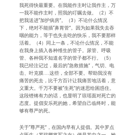
我死得快最重要。在我能作主时让我作主，万
一我不能作主时，照我的叮嘱去做。（2）不
把我送进“加护病房”。（3）不论什么情况
下，绝对不能插“鼻胃管”。因为如果我失去吞
咽的能力，等于也失去吃的快乐，我不要那样
活着。（4）同上一条，不论什么情况，不能
在我身上插入各种维生的管子。尿管、呼吸
管、各种我不知道名字的管子都不行。（5）
我已经注记过，最后的“急救措施”，气切、电
击、叶克膜……这些，全部不要。帮助我没有
痛苦的死去，比千方百计让我痛苦地活着，意
义重大。千万不要被“生死”的迷思给困惑住。
这段铿锵有力的话，也显明了琼瑶面对死亡的
态度。提倡安乐死的她，希望自己临终时，能
够有尊严的死。
关于“尊严死”，在国内早有人提倡。其中罗点
点医生（罗瑞卿将军之女）便是其中之一。她