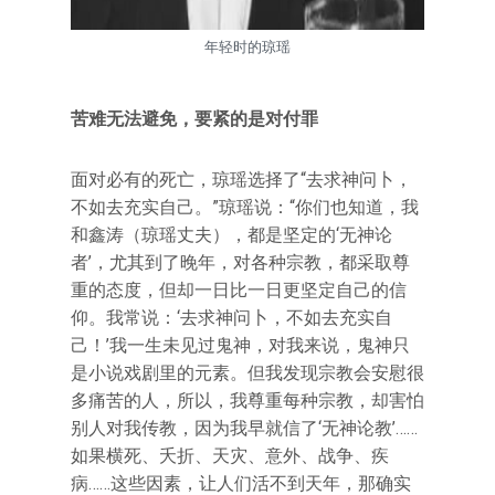
年轻时的琼瑶
苦难无法避免，要紧的是对付罪
面对必有的死亡，琼瑶选择了“去求神问卜，
不如去充实自己。”琼瑶说：“你们也知道，我
和鑫涛（琼瑶丈夫），都是坚定的‘无神论
者’，尤其到了晚年，对各种宗教，都采取尊
重的态度，但却一日比一日更坚定自己的信
仰。我常说：‘去求神问卜，不如去充实自
己！’我一生未见过鬼神，对我来说，鬼神只
是小说戏剧里的元素。但我发现宗教会安慰很
多痛苦的人，所以，我尊重每种宗教，却害怕
别人对我传教，因为我早就信了‘无神论教’……
如果横死、夭折、天灾、意外、战争、疾
病……这些因素，让人们活不到天年，那确实